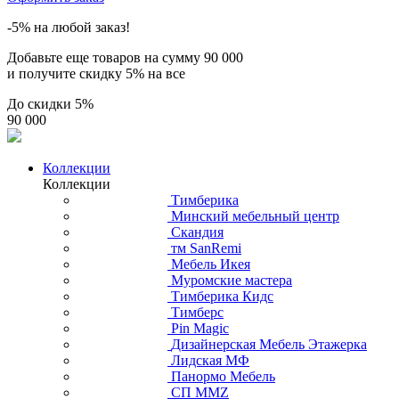
-5% на любой заказ!
Добавьте еще товаров на сумму
90 000
и получите скидку
5% на все
До скидки
5%
90 000
Коллекции
Коллекции
Тимберика
Минский мебельный центр
Скандия
тм SanRemi
Мебель Икея
Муромские мастера
Тимберика Кидс
Тимберс
Pin Magic
Дизайнерская Мебель Этажерка
Лидская МФ
Панормо Мебель
СП ММZ