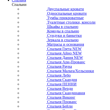
Спальня
Спальни
Двуспальные кровати
Односпальные кровати
Тумбы прикроватные
Туалетные столики, консоли
Шкафы в спальню
Комоды в спальню
Сундуки и банкетки
Зеркала в спальню
Матрасы и основания
Спальня Грета NEW
Спальня Айно NEW
Спальня Дания NEW
Спальня Ари-Прованс
Спальня Рауна
Спальня Мальта/Хельсинки
Спальня Лебо
Спальня Скандия
Спальня ПЕННИ
Спальня Верди
Спальня Скандинавия
Спальня Викинг
Спальня Прованс
Спальня Бейли