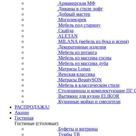
Армавирская МФ
Диваны в стиле лофт
Добрый мастер
Могилевдрев
Мебель под старину
Скайда
ALETAN
MILANA (мебель из бука и ясеня)
Декоративные изделия
Мебель из ротанга
Мебель из массива сосны
Мебель из массива дуба
Матрасы Lonax
Венская классика
Матрасы BeautySON
Мебель в классическом стиле
Столешницы и комплектующие ПГ 
Вытяжки для кухни ELIKOR
Кухонные мойки и смесители
РАСПРОДАЖА!
Акции
Гостиная
Гостиные (столовые)
Буфеты и витрины
Тумбы ТВ