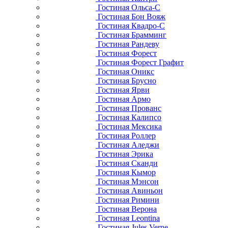
Гостиная Ольса-С
Гостиная Бон Вояж
Гостиная Квадро-С
Гостиная Брамминг
Гостиная Рандеву
Гостиная Форест
Гостиная Форест Графит
Гостиная Оникс
Гостиная Брусно
Гостиная Ярви
Гостиная Армо
Гостиная Прованс
Гостиная Калипсо
Гостиная Мексика
Гостиная Роллер
Гостиная Аледжи
Гостиная Эрика
Гостиная Сканди
Гостиная Кымор
Гостиная Мэнсон
Гостиная Авиньон
Гостиная Римини
Гостиная Верона
Гостиная Leontina
Гостиная Jules Verne