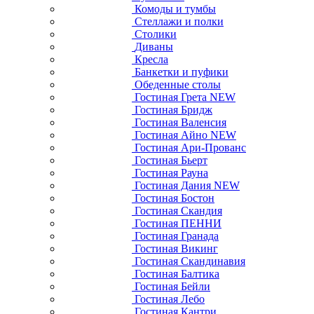
Комоды и тумбы
Стеллажи и полки
Столики
Диваны
Кресла
Банкетки и пуфики
Обеденные столы
Гостиная Грета NEW
Гостиная Бридж
Гостиная Валенсия
Гостиная Айно NEW
Гостиная Ари-Прованс
Гостиная Бьерт
Гостиная Рауна
Гостиная Дания NEW
Гостиная Бостон
Гостиная Скандия
Гостиная ПЕННИ
Гостиная Гранада
Гостиная Викинг
Гостиная Скандинавия
Гостиная Балтика
Гостиная Бейли
Гостиная Лебо
Гостиная Кантри