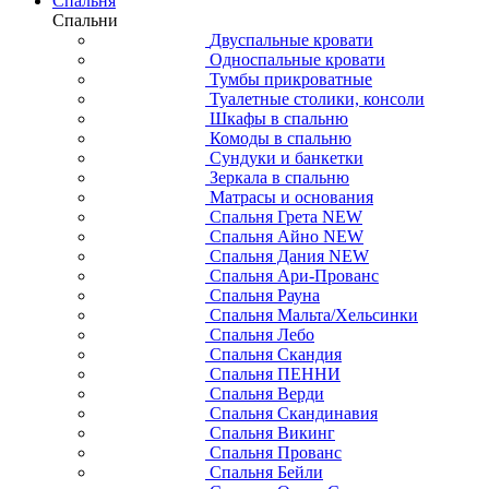
Спальня
Спальни
Двуспальные кровати
Односпальные кровати
Тумбы прикроватные
Туалетные столики, консоли
Шкафы в спальню
Комоды в спальню
Сундуки и банкетки
Зеркала в спальню
Матрасы и основания
Спальня Грета NEW
Спальня Айно NEW
Спальня Дания NEW
Спальня Ари-Прованс
Спальня Рауна
Спальня Мальта/Хельсинки
Спальня Лебо
Спальня Скандия
Спальня ПЕННИ
Спальня Верди
Спальня Скандинавия
Спальня Викинг
Спальня Прованс
Спальня Бейли