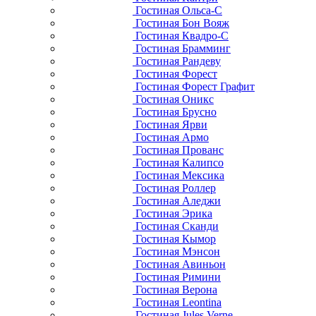
Гостиная Ольса-С
Гостиная Бон Вояж
Гостиная Квадро-С
Гостиная Брамминг
Гостиная Рандеву
Гостиная Форест
Гостиная Форест Графит
Гостиная Оникс
Гостиная Брусно
Гостиная Ярви
Гостиная Армо
Гостиная Прованс
Гостиная Калипсо
Гостиная Мексика
Гостиная Роллер
Гостиная Аледжи
Гостиная Эрика
Гостиная Сканди
Гостиная Кымор
Гостиная Мэнсон
Гостиная Авиньон
Гостиная Римини
Гостиная Верона
Гостиная Leontina
Гостиная Jules Verne