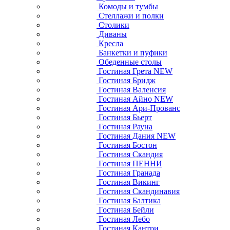
Комоды и тумбы
Стеллажи и полки
Столики
Диваны
Кресла
Банкетки и пуфики
Обеденные столы
Гостиная Грета NEW
Гостиная Бридж
Гостиная Валенсия
Гостиная Айно NEW
Гостиная Ари-Прованс
Гостиная Бьерт
Гостиная Рауна
Гостиная Дания NEW
Гостиная Бостон
Гостиная Скандия
Гостиная ПЕННИ
Гостиная Гранада
Гостиная Викинг
Гостиная Скандинавия
Гостиная Балтика
Гостиная Бейли
Гостиная Лебо
Гостиная Кантри