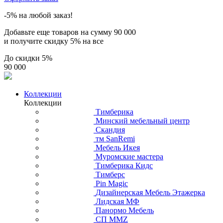
-5% на любой заказ!
Добавьте еще товаров на сумму
90 000
и получите скидку
5% на все
До скидки
5%
90 000
Коллекции
Коллекции
Тимберика
Минский мебельный центр
Скандия
тм SanRemi
Мебель Икея
Муромские мастера
Тимберика Кидс
Тимберс
Pin Magic
Дизайнерская Мебель Этажерка
Лидская МФ
Панормо Мебель
СП ММZ