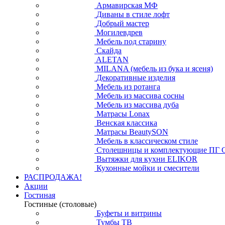
Армавирская МФ
Диваны в стиле лофт
Добрый мастер
Могилевдрев
Мебель под старину
Скайда
ALETAN
MILANA (мебель из бука и ясеня)
Декоративные изделия
Мебель из ротанга
Мебель из массива сосны
Мебель из массива дуба
Матрасы Lonax
Венская классика
Матрасы BeautySON
Мебель в классическом стиле
Столешницы и комплектующие ПГ 
Вытяжки для кухни ELIKOR
Кухонные мойки и смесители
РАСПРОДАЖА!
Акции
Гостиная
Гостиные (столовые)
Буфеты и витрины
Тумбы ТВ