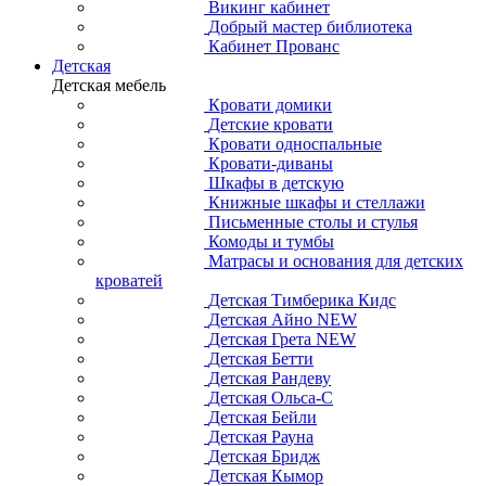
Викинг кабинет
Добрый мастер библиотека
Кабинет Прованс
Детская
Детская мебель
Кровати домики
Детские кровати
Кровати односпальные
Кровати-диваны
Шкафы в детскую
Книжные шкафы и стеллажи
Письменные столы и стулья
Комоды и тумбы
Матрасы и основания для детских
кроватей
Детская Тимберика Кидс
Детская Айно NEW
Детская Грета NEW
Детская Бетти
Детская Рандеву
Детская Ольса-С
Детская Бейли
Детская Рауна
Детская Бридж
Детская Кымор