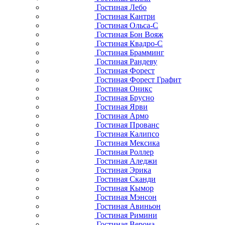
Гостиная Лебо
Гостиная Кантри
Гостиная Ольса-С
Гостиная Бон Вояж
Гостиная Квадро-С
Гостиная Брамминг
Гостиная Рандеву
Гостиная Форест
Гостиная Форест Графит
Гостиная Оникс
Гостиная Брусно
Гостиная Ярви
Гостиная Армо
Гостиная Прованс
Гостиная Калипсо
Гостиная Мексика
Гостиная Роллер
Гостиная Аледжи
Гостиная Эрика
Гостиная Сканди
Гостиная Кымор
Гостиная Мэнсон
Гостиная Авиньон
Гостиная Римини
Гостиная Верона