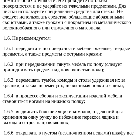
помнить об их хрупкости. Не проводите по таким
поверхностям и не ударяйте их тяжелыми предметами. Для
чистки используйте специальные средства для стекол. Не
следует использовать средства, обладающие абразивными
свойствами, а также губками с покрытием из металлического
волокнообразного или стружечного материала.
1.6. Не рекомендуется:
1.6.1. передвигать по поверхности мебели тяжелые, твердые
предметы, а также предметы с острыми краями;
1.6.2. при передвижении тянуть мебель по полу (следует
приподнимать предмет над поверхностью пола);
1.6.3. перемещать тумбы, комоды и столы удерживая их за
крышки, а также перемещать, не вынимая полки и ящики;
1.6.4. в процессе сборки и эксплуатации изделий мебели
становиться ногами на нижнюю полку;
1.6.5. выдвигать большие ящики комодов, отделений для
хранения за одну ручку во избежание перекоса ящика и
выхода из строя направляющих;
1.6.6. открывать в пустом (незаполненном вещами) шкафу все