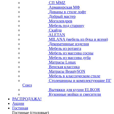
СП ММZ
Армавирская МФ
Диваны в стиле лофт
Добрый мастер
Могилевдрев
Мебель под старину
Скайда
ALETAN
MILANA (мебель из бука и ясеня)
Декоративные изделия
Мебель из ротанга
Мебель из массива сосны
Мебель из массива дуба
Матрасы Lonax
Венская классика
Матрасы BeautySON
Мебель в классическом стиле
Столешницы и комплектующие ПГ
Союз
Вытяжки для кухни ELIKOR
Кухонные мойки и смесители
РАСПРОДАЖА!
Акции
Гостиная
Гостиные (столовые)