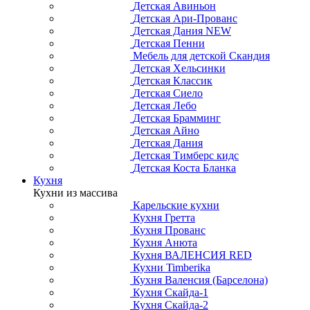
Детская Авиньон
Детская Ари-Прованс
Детская Дания NEW
Детская Пенни
Мебель для детской Скандия
Детская Хельсинки
Детская Классик
Детская Сиело
Детская Лебо
Детская Брамминг
Детская Айно
Детская Дания
Детская Тимберс кидс
Детская Коста Бланка
Кухня
Кухни из массива
Карельские кухни
Кухня Гретта
Кухня Прованс
Кухня Анюта
Кухня ВАЛЕНСИЯ RED
Кухни Timberika
Кухня Валенсия (Барселона)
Кухня Скайда-1
Кухня Скайда-2