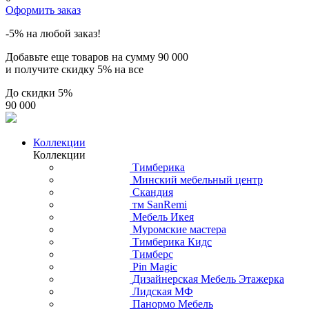
Оформить заказ
-5% на любой заказ!
Добавьте еще товаров на сумму
90 000
и получите скидку
5% на все
До скидки
5%
90 000
Коллекции
Коллекции
Тимберика
Минский мебельный центр
Скандия
тм SanRemi
Мебель Икея
Муромские мастера
Тимберика Кидс
Тимберс
Pin Magic
Дизайнерская Мебель Этажерка
Лидская МФ
Панормо Мебель