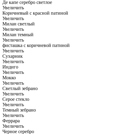
Де капе серебро светлое
Увеличить
Коричневый с красной патиной
Увеличить
Милан светлый
Увеличить
Милан темный
Увеличить
фисташка с коричневой патиной
Увеличить
Сухарник
Увеличить
Индиго
Увеличить
Мокко
Увеличить
Светлый зебрано
Увеличить
Серое стекло
Увеличить
Темный зебрано
Увеличить
Феррара
Увеличить
Черное серебро