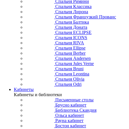
Спальня Римини
Спальня Классика
Спальня Лирона
Спальня Французкий Прованс
Спальня Балтика
Спальня Доната
Спальня ECLIPSE
Спальня ICONS
Спальня RIVA
Спальня Ellipse
Спальня Berber
Спальня Andersen
Спальня Jules Verne
Спальня Bruni
Спальня Leontina
Спальня Olivia
Спальня Odri
Кабинеты
Кабинеты и библиотеки
Письменные столы
Брусно кабинет
Библиотека Скандия
Ольса кабинет
Рауна кабинет
Бостон кабинет