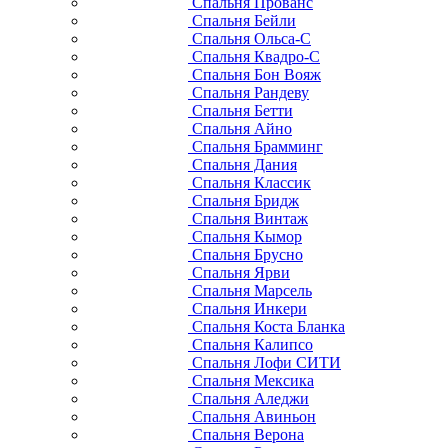
Спальня Прованс
Спальня Бейли
Спальня Ольса-С
Спальня Квадро-С
Спальня Бон Вояж
Спальня Рандеву
Спальня Бетти
Спальня Айно
Спальня Брамминг
Спальня Дания
Спальня Классик
Спальня Бридж
Спальня Винтаж
Спальня Кымор
Спальня Брусно
Спальня Ярви
Спальня Марсель
Спальня Инкери
Спальня Коста Бланка
Спальня Калипсо
Спальня Лофи СИТИ
Спальня Мексика
Спальня Аледжи
Спальня Авиньон
Спальня Верона