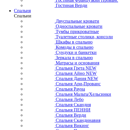
Гостиная Французкий Прованс
Гостиная Верди
Спальня
Спальни
Двуспальные кровати
Односпальные кровати
Тумбы прикроватные
Туалетные столики, консоли
Шкафы в спальню
Комоды в спальню
Сундуки и банкетки
Зеркала в спальню
Матрасы и основания
Спальня Грета NEW
Спальня Айно NEW
Спальня Дания NEW
Спальня Ари-Прованс
Спальня Рауна
Спальня Мальта/Хельсинки
Спальня Лебо
Спальня Скандия
Спальня ПЕННИ
Спальня Верди
Спальня Скандинавия
Спальня Викинг