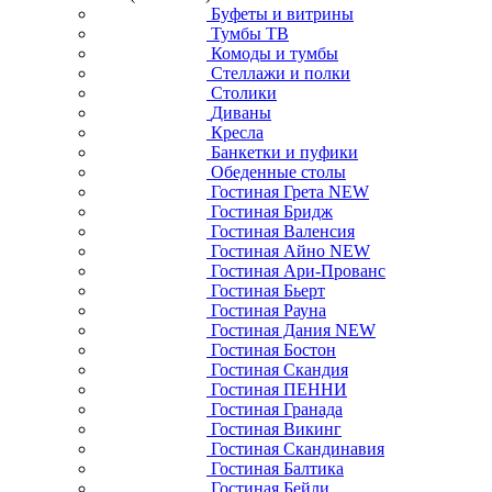
Буфеты и витрины
Тумбы ТВ
Комоды и тумбы
Стеллажи и полки
Столики
Диваны
Кресла
Банкетки и пуфики
Обеденные столы
Гостиная Грета NEW
Гостиная Бридж
Гостиная Валенсия
Гостиная Айно NEW
Гостиная Ари-Прованс
Гостиная Бьерт
Гостиная Рауна
Гостиная Дания NEW
Гостиная Бостон
Гостиная Скандия
Гостиная ПЕННИ
Гостиная Гранада
Гостиная Викинг
Гостиная Скандинавия
Гостиная Балтика
Гостиная Бейли