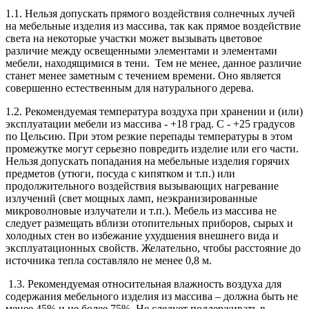
1.1. Нельзя допускать прямого воздействия солнечных лучей
на мебельные изделия из массива, так как прямое воздействие
света на некоторые участки может вызывать цветовое
различие между освещенными элементами и элементами
мебели, находящимися в тени. Тем не менее, данное различие
станет менее заметным с течением времени. Оно является
совершенно естественным для натурального дерева.
1.2. Рекомендуемая температура воздуха при хранении и (или)
эксплуатации мебели из массива - +18 град. С - +25 градусов
по Цельсию. При этом резкие перепады температуры в этом
промежутке могут серьезно повредить изделие или его части.
Нельзя допускать попадания на мебельные изделия горячих
предметов (утюги, посуда с кипятком и т.п.) или
продолжительного воздействия вызывающих нагревание
излучений (свет мощных ламп, неэкранизированные
микроволновые излучатели и т.п.). Мебель из массива не
следует размещать вблизи отопительных приборов, сырых и
холодных стен во избежание ухудшения внешнего вида и
эксплуатационных свойств. Желательно, чтобы расстояние до
источника тепла составляло не менее 0,8 м.
1.3. Рекомендуемая относительная влажность воздуха для
содержания мебельного изделия из массива – должна быть не
менее 45% и не более 75%. Не следует поддерживать в