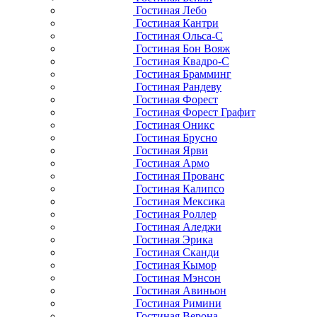
Гостиная Лебо
Гостиная Кантри
Гостиная Ольса-С
Гостиная Бон Вояж
Гостиная Квадро-С
Гостиная Брамминг
Гостиная Рандеву
Гостиная Форест
Гостиная Форест Графит
Гостиная Оникс
Гостиная Брусно
Гостиная Ярви
Гостиная Армо
Гостиная Прованс
Гостиная Калипсо
Гостиная Мексика
Гостиная Роллер
Гостиная Аледжи
Гостиная Эрика
Гостиная Сканди
Гостиная Кымор
Гостиная Мэнсон
Гостиная Авиньон
Гостиная Римини
Гостиная Верона