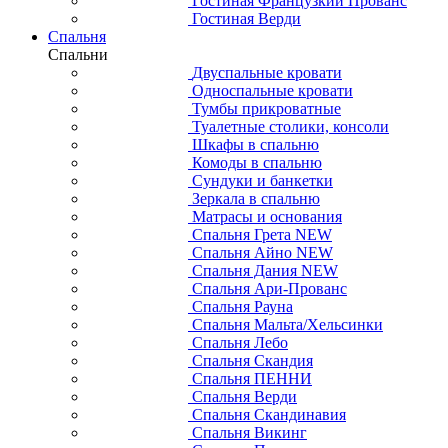
Гостиная Французкий Прованс
Гостиная Верди
Спальня
Спальни
Двуспальные кровати
Односпальные кровати
Тумбы прикроватные
Туалетные столики, консоли
Шкафы в спальню
Комоды в спальню
Сундуки и банкетки
Зеркала в спальню
Матрасы и основания
Спальня Грета NEW
Спальня Айно NEW
Спальня Дания NEW
Спальня Ари-Прованс
Спальня Рауна
Спальня Мальта/Хельсинки
Спальня Лебо
Спальня Скандия
Спальня ПЕННИ
Спальня Верди
Спальня Скандинавия
Спальня Викинг