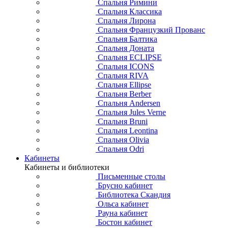
Спальня Римини
Спальня Классика
Спальня Лирона
Спальня Французкий Прованс
Спальня Балтика
Спальня Доната
Спальня ECLIPSE
Спальня ICONS
Спальня RIVA
Спальня Ellipse
Спальня Berber
Спальня Andersen
Спальня Jules Verne
Спальня Bruni
Спальня Leontina
Спальня Olivia
Спальня Odri
Кабинеты
Кабинеты и библиотеки
Письменные столы
Брусно кабинет
Библиотека Скандия
Ольса кабинет
Рауна кабинет
Бостон кабинет