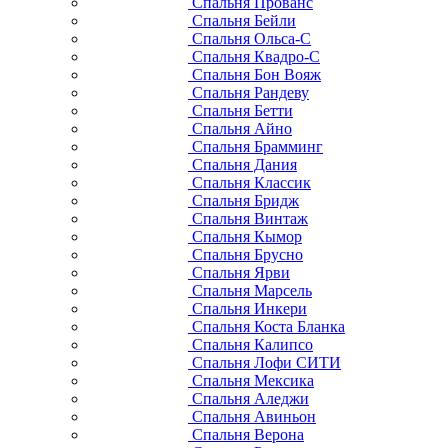
Спальня Прованс
Спальня Бейли
Спальня Ольса-С
Спальня Квадро-С
Спальня Бон Вояж
Спальня Рандеву
Спальня Бетти
Спальня Айно
Спальня Брамминг
Спальня Дания
Спальня Классик
Спальня Бридж
Спальня Винтаж
Спальня Кымор
Спальня Брусно
Спальня Ярви
Спальня Марсель
Спальня Инкери
Спальня Коста Бланка
Спальня Калипсо
Спальня Лофи СИТИ
Спальня Мексика
Спальня Аледжи
Спальня Авиньон
Спальня Верона