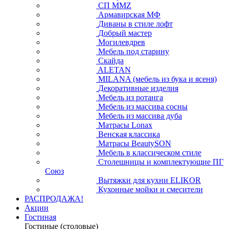
СП ММZ
Армавирская МФ
Диваны в стиле лофт
Добрый мастер
Могилевдрев
Мебель под старину
Скайда
ALETAN
MILANA (мебель из бука и ясеня)
Декоративные изделия
Мебель из ротанга
Мебель из массива сосны
Мебель из массива дуба
Матрасы Lonax
Венская классика
Матрасы BeautySON
Мебель в классическом стиле
Столешницы и комплектующие ПГ
Союз
Вытяжки для кухни ELIKOR
Кухонные мойки и смесители
РАСПРОДАЖА!
Акции
Гостиная
Гостиные (столовые)