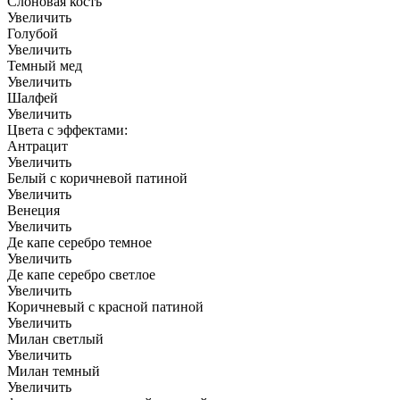
Слоновая кость
Увеличить
Голубой
Увеличить
Темный мед
Увеличить
Шалфей
Увеличить
Цвета с эффектами:
Антрацит
Увеличить
Белый с коричневой патиной
Увеличить
Венеция
Увеличить
Де капе серебро темное
Увеличить
Де капе серебро светлое
Увеличить
Коричневый с красной патиной
Увеличить
Милан светлый
Увеличить
Милан темный
Увеличить