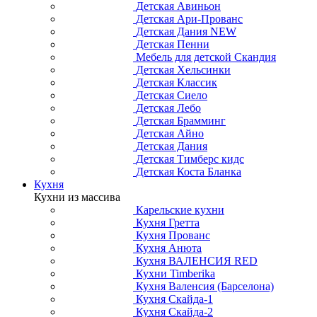
Детская Авиньон
Детская Ари-Прованс
Детская Дания NEW
Детская Пенни
Мебель для детской Скандия
Детская Хельсинки
Детская Классик
Детская Сиело
Детская Лебо
Детская Брамминг
Детская Айно
Детская Дания
Детская Тимберс кидс
Детская Коста Бланка
Кухня
Кухни из массива
Карельские кухни
Кухня Гретта
Кухня Прованс
Кухня Анюта
Кухня ВАЛЕНСИЯ RED
Кухни Timberika
Кухня Валенсия (Барселона)
Кухня Скайда-1
Кухня Скайда-2