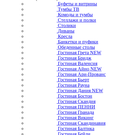
Буфеты и витрины
Тумбы ТВ
Комоды и тумбы
Стеллажи и полки
Столики
Диваны
Кресла
Банкетки и пуфики
Обеденные столы
Гостиная Грета NEW
Гостиная Бридж
Гостиная Валенсия
Гостиная Айно NEW
Гостиная Ари-Прованс
Гостиная Бьерт
Гостиная Рауна
Гостиная Дания NEW
Гостиная Бостон
Гостиная Скандия
Гостиная ПЕННИ
Гостиная Гранада
Гостиная Викинг
Гостиная Скандинавия
Гостиная Балтика
Гостиная Бейли