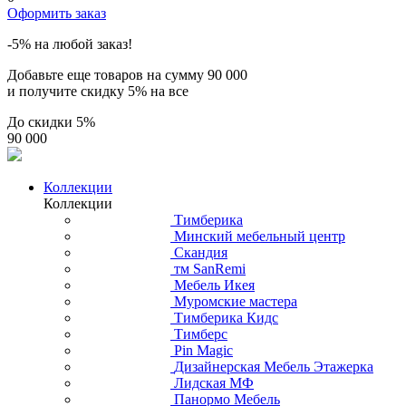
Оформить заказ
-5% на любой заказ!
Добавьте еще товаров на сумму
90 000
и получите скидку
5% на все
До скидки
5%
90 000
Коллекции
Коллекции
Тимберика
Минский мебельный центр
Скандия
тм SanRemi
Мебель Икея
Муромские мастера
Тимберика Кидс
Тимберс
Pin Magic
Дизайнерская Мебель Этажерка
Лидская МФ
Панормо Мебель