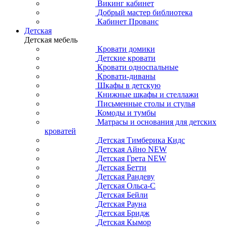
Викинг кабинет
Добрый мастер библиотека
Кабинет Прованс
Детская
Детская мебель
Кровати домики
Детские кровати
Кровати односпальные
Кровати-диваны
Шкафы в детскую
Книжные шкафы и стеллажи
Письменные столы и стулья
Комоды и тумбы
Матрасы и основания для детских
кроватей
Детская Тимберика Кидс
Детская Айно NEW
Детская Грета NEW
Детская Бетти
Детская Рандеву
Детская Ольса-С
Детская Бейли
Детская Рауна
Детская Бридж
Детская Кымор