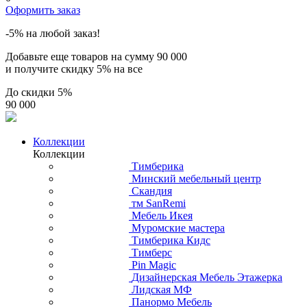
Оформить заказ
-5% на любой заказ!
Добавьте еще товаров на сумму
90 000
и получите скидку
5% на все
До скидки
5%
90 000
Коллекции
Коллекции
Тимберика
Минский мебельный центр
Скандия
тм SanRemi
Мебель Икея
Муромские мастера
Тимберика Кидс
Тимберс
Pin Magic
Дизайнерская Мебель Этажерка
Лидская МФ
Панормо Мебель