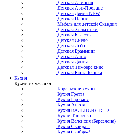
Детская Авиньон
Детская Ари-Прованс
Детская Дания NEW
Детская Пенни
Мебель для детской Скандия
Детская Хельсинки
Детская Классик
Детская Сиело
Детская Лебо
Детская Брамминг
Детская Айно
Детская Дания
Детская Тимберс кидс
Детская Коста Бланка
Кухня
Кухни из массива
Карельские кухни
Кухня Гретта
Кухня Прованс
Кухня Анюта
Кухня ВАЛЕНСИЯ RED
Кухни Timberika
Кухня Валенсия (Барселона)
Кухня Скайда-1
Кухня Скайда-2