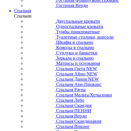
Гостиная Французкий Прованс
Гостиная Верди
Спальня
Спальни
Двуспальные кровати
Односпальные кровати
Тумбы прикроватные
Туалетные столики, консоли
Шкафы в спальню
Комоды в спальню
Сундуки и банкетки
Зеркала в спальню
Матрасы и основания
Спальня Грета NEW
Спальня Айно NEW
Спальня Дания NEW
Спальня Ари-Прованс
Спальня Рауна
Спальня Мальта/Хельсинки
Спальня Лебо
Спальня Скандия
Спальня ПЕННИ
Спальня Верди
Спальня Скандинавия
Спальня Викинг