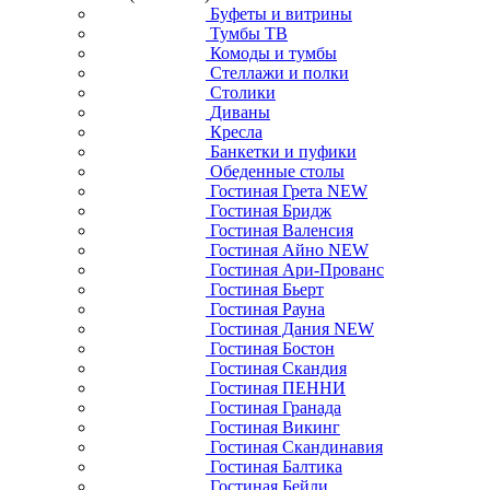
Буфеты и витрины
Тумбы ТВ
Комоды и тумбы
Стеллажи и полки
Столики
Диваны
Кресла
Банкетки и пуфики
Обеденные столы
Гостиная Грета NEW
Гостиная Бридж
Гостиная Валенсия
Гостиная Айно NEW
Гостиная Ари-Прованс
Гостиная Бьерт
Гостиная Рауна
Гостиная Дания NEW
Гостиная Бостон
Гостиная Скандия
Гостиная ПЕННИ
Гостиная Гранада
Гостиная Викинг
Гостиная Скандинавия
Гостиная Балтика
Гостиная Бейли