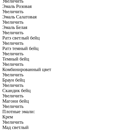
Увеличить
Эмаль Розовая
Увеличить
Эмаль Салатовая
Увеличить
Эмаль Белая
Увеличить
Ратэ светлый бейц
Увеличить
Ратэ темный бейц
Увеличить
Темный бейц
Увеличить
Комбинированный цвет
Увеличить
Браун бейц
Увеличить
Скандик бейц
Увеличить
Магони бейц
Увеличить
Плотные эмали:
Крем
Увеличить
Мад светлый