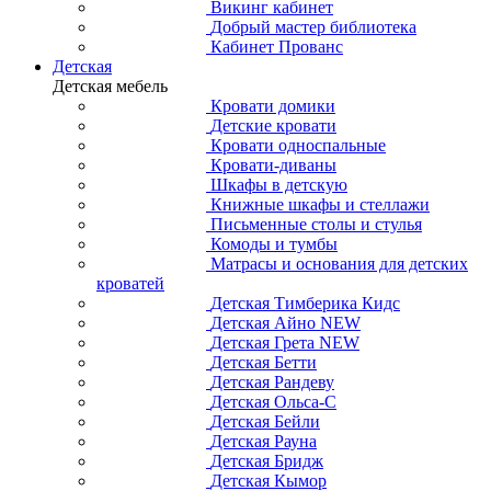
Викинг кабинет
Добрый мастер библиотека
Кабинет Прованс
Детская
Детская мебель
Кровати домики
Детские кровати
Кровати односпальные
Кровати-диваны
Шкафы в детскую
Книжные шкафы и стеллажи
Письменные столы и стулья
Комоды и тумбы
Матрасы и основания для детских
кроватей
Детская Тимберика Кидс
Детская Айно NEW
Детская Грета NEW
Детская Бетти
Детская Рандеву
Детская Ольса-С
Детская Бейли
Детская Рауна
Детская Бридж
Детская Кымор