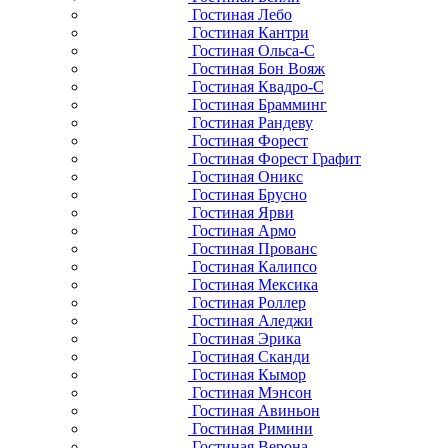
Гостиная Лебо
Гостиная Кантри
Гостиная Ольса-С
Гостиная Бон Вояж
Гостиная Квадро-С
Гостиная Брамминг
Гостиная Рандеву
Гостиная Форест
Гостиная Форест Графит
Гостиная Оникс
Гостиная Брусно
Гостиная Ярви
Гостиная Армо
Гостиная Прованс
Гостиная Калипсо
Гостиная Мексика
Гостиная Роллер
Гостиная Аледжи
Гостиная Эрика
Гостиная Сканди
Гостиная Кымор
Гостиная Мэнсон
Гостиная Авиньон
Гостиная Римини
Гостиная Верона