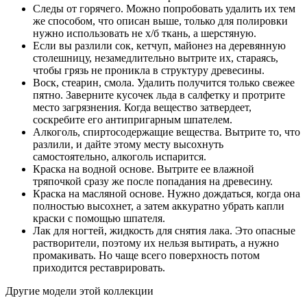
Следы от горячего. Можно попробовать удалить их тем
же способом, что описан выше, только для полировки
нужно использовать не х/б ткань, а шерстяную.
Если вы разлили сок, кетчуп, майонез на деревянную
столешницу, незамедлительно вытрите их, стараясь,
чтобы грязь не проникла в структуру древесины.
Воск, стеарин, смола. Удалить получится только свежее
пятно. Заверните кусочек льда в салфетку и протрите
место загрязнения. Когда вещество затвердеет,
соскребите его антипригарным шпателем.
Алкоголь, спиртосодержащие вещества. Вытрите то, что
разлили, и дайте этому месту высохнуть
самостоятельно, алкоголь испарится.
Краска на водной основе. Вытрите ее влажной
тряпочкой сразу же после попадания на древесину.
Краска на масляной основе. Нужно дождаться, когда она
полностью высохнет, а затем аккуратно убрать капли
краски с помощью шпателя.
Лак для ногтей, жидкость для снятия лака. Это опасные
растворители, поэтому их нельзя вытирать, а нужно
промакивать. Но чаще всего поверхность потом
приходится реставрировать.
Другие модели этой коллекции