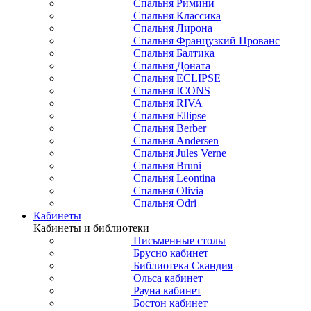
Спальня Римини
Спальня Классика
Спальня Лирона
Спальня Французкий Прованс
Спальня Балтика
Спальня Доната
Спальня ECLIPSE
Спальня ICONS
Спальня RIVA
Спальня Ellipse
Спальня Berber
Спальня Andersen
Спальня Jules Verne
Спальня Bruni
Спальня Leontina
Спальня Olivia
Спальня Odri
Кабинеты
Кабинеты и библиотеки
Письменные столы
Брусно кабинет
Библиотека Скандия
Ольса кабинет
Рауна кабинет
Бостон кабинет