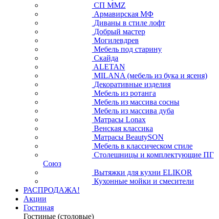
СП ММZ
Армавирская МФ
Диваны в стиле лофт
Добрый мастер
Могилевдрев
Мебель под старину
Скайда
ALETAN
MILANA (мебель из бука и ясеня)
Декоративные изделия
Мебель из ротанга
Мебель из массива сосны
Мебель из массива дуба
Матрасы Lonax
Венская классика
Матрасы BeautySON
Мебель в классическом стиле
Столешницы и комплектующие ПГ
Союз
Вытяжки для кухни ELIKOR
Кухонные мойки и смесители
РАСПРОДАЖА!
Акции
Гостиная
Гостиные (столовые)