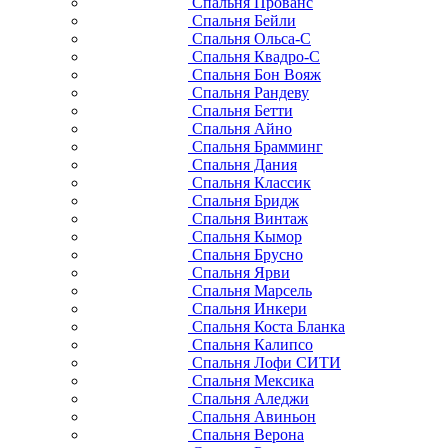
Спальня Прованс
Спальня Бейли
Спальня Ольса-С
Спальня Квадро-С
Спальня Бон Вояж
Спальня Рандеву
Спальня Бетти
Спальня Айно
Спальня Брамминг
Спальня Дания
Спальня Классик
Спальня Бридж
Спальня Винтаж
Спальня Кымор
Спальня Брусно
Спальня Ярви
Спальня Марсель
Спальня Инкери
Спальня Коста Бланка
Спальня Калипсо
Спальня Лофи СИТИ
Спальня Мексика
Спальня Аледжи
Спальня Авиньон
Спальня Верона