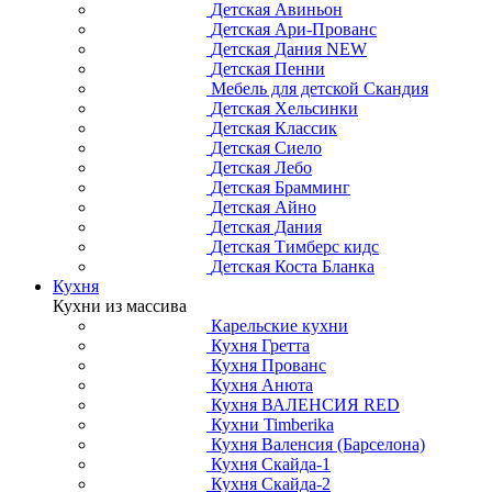
Детская Авиньон
Детская Ари-Прованс
Детская Дания NEW
Детская Пенни
Мебель для детской Скандия
Детская Хельсинки
Детская Классик
Детская Сиело
Детская Лебо
Детская Брамминг
Детская Айно
Детская Дания
Детская Тимберс кидс
Детская Коста Бланка
Кухня
Кухни из массива
Карельские кухни
Кухня Гретта
Кухня Прованс
Кухня Анюта
Кухня ВАЛЕНСИЯ RED
Кухни Timberika
Кухня Валенсия (Барселона)
Кухня Скайда-1
Кухня Скайда-2