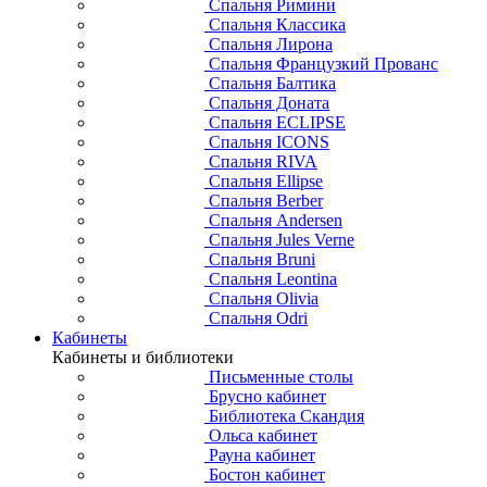
Спальня Римини
Спальня Классика
Спальня Лирона
Спальня Французкий Прованс
Спальня Балтика
Спальня Доната
Спальня ECLIPSE
Спальня ICONS
Спальня RIVA
Спальня Ellipse
Спальня Berber
Спальня Andersen
Спальня Jules Verne
Спальня Bruni
Спальня Leontina
Спальня Olivia
Спальня Odri
Кабинеты
Кабинеты и библиотеки
Письменные столы
Брусно кабинет
Библиотека Скандия
Ольса кабинет
Рауна кабинет
Бостон кабинет