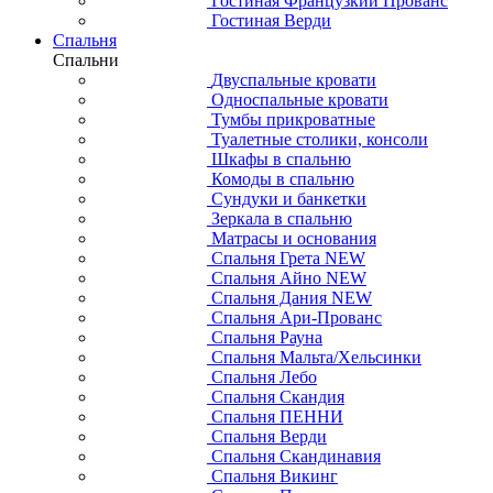
Гостиная Французкий Прованс
Гостиная Верди
Спальня
Спальни
Двуспальные кровати
Односпальные кровати
Тумбы прикроватные
Туалетные столики, консоли
Шкафы в спальню
Комоды в спальню
Сундуки и банкетки
Зеркала в спальню
Матрасы и основания
Спальня Грета NEW
Спальня Айно NEW
Спальня Дания NEW
Спальня Ари-Прованс
Спальня Рауна
Спальня Мальта/Хельсинки
Спальня Лебо
Спальня Скандия
Спальня ПЕННИ
Спальня Верди
Спальня Скандинавия
Спальня Викинг