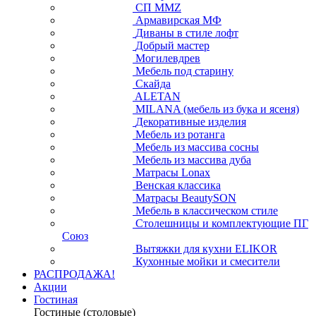
СП ММZ
Армавирская МФ
Диваны в стиле лофт
Добрый мастер
Могилевдрев
Мебель под старину
Скайда
ALETAN
MILANA (мебель из бука и ясеня)
Декоративные изделия
Мебель из ротанга
Мебель из массива сосны
Мебель из массива дуба
Матрасы Lonax
Венская классика
Матрасы BeautySON
Мебель в классическом стиле
Столешницы и комплектующие ПГ
Союз
Вытяжки для кухни ELIKOR
Кухонные мойки и смесители
РАСПРОДАЖА!
Акции
Гостиная
Гостиные (столовые)