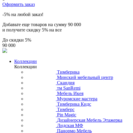
Оформить заказ
-5% на любой заказ!
Добавьте еще товаров на сумму
90 000
и получите скидку
5% на все
До скидки
5%
90 000
Коллекции
Коллекции
Тимберика
Минский мебельный центр
Скандия
тм SanRemi
Мебель Икея
Муромские мастера
Тимберика Кидс
Тимберс
Pin Magic
Дизайнерская Мебель Этажерка
Лидская МФ
Панормо Мебель