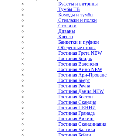
Буфеты и витрины
Тумбы ТВ
Комоды и тумбы
Стеллажи и полки
Столики
Диваны
Кресла
Банкетки и пуфики
Обеденные столы
Гостиная Грета NEW
Гостиная Бридж
Гостиная Валенсия
Гостиная Айно NEW
Гостиная Ари-Прованс
Гостиная Бьерт
Гостиная Рауна
Гостиная Дания NEW
Гостиная Бостон
Гостиная Скандия
Гостиная ПЕННИ
Гостиная Гранада
Гостиная Викинг
Гостиная Скандинавия
Гостиная Балтика
Гостиная Бейли