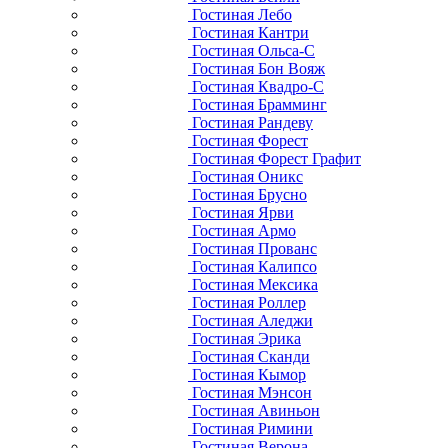
Гостиная Лебо
Гостиная Кантри
Гостиная Ольса-С
Гостиная Бон Вояж
Гостиная Квадро-С
Гостиная Брамминг
Гостиная Рандеву
Гостиная Форест
Гостиная Форест Графит
Гостиная Оникс
Гостиная Брусно
Гостиная Ярви
Гостиная Армо
Гостиная Прованс
Гостиная Калипсо
Гостиная Мексика
Гостиная Роллер
Гостиная Аледжи
Гостиная Эрика
Гостиная Сканди
Гостиная Кымор
Гостиная Мэнсон
Гостиная Авиньон
Гостиная Римини
Гостиная Верона