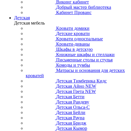
Викинг кабинет
Добрый мастер библиотека
Кабинет Прованс
Детская
Детская мебель
Кровати домики
Детские кровати
Кровати односпальные
Кровати-диваны
Шкафы в детскую
Книжные шкафы и стеллажи
Письменные столы и стулья
Комоды и тумбы
Матрасы и основания для детских
кроватей
Детская Тимберика Кидс
Детская Айно NEW
Детская Грета NEW
Детская Бетти
Детская Рандеву
Детская Ольса-С
Детская Бейли
Детская Рауна
Детская Бридж
Детская Кымор