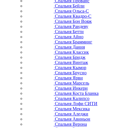
Спальня Прованс
Спальня Бейли
Спальня Ольса-С
Спальня Квадро-С
Спальня Бон Вояж
Спальня Рандеву
Спальня Бетти
Спальня Айно
Спальня Брамминг
Спальня Дания
Спальня Классик
Спальня Бридж
Спальня Винтаж
Спальня Кымор
Спальня Брусно
Спальня Ярви
Спальня Марсель
Спальня Инкери
Спальня Коста Бланка
Спальня Калипсо
Спальня Лофи СИТИ
Спальня Мексика
Спальня Аледжи
Спальня Авиньон
Спальня Верона