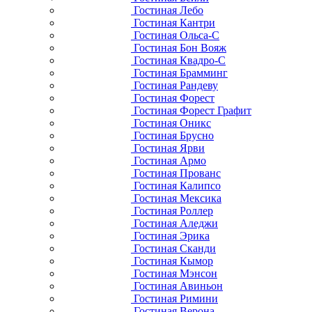
Гостиная Лебо
Гостиная Кантри
Гостиная Ольса-С
Гостиная Бон Вояж
Гостиная Квадро-С
Гостиная Брамминг
Гостиная Рандеву
Гостиная Форест
Гостиная Форест Графит
Гостиная Оникс
Гостиная Брусно
Гостиная Ярви
Гостиная Армо
Гостиная Прованс
Гостиная Калипсо
Гостиная Мексика
Гостиная Роллер
Гостиная Аледжи
Гостиная Эрика
Гостиная Сканди
Гостиная Кымор
Гостиная Мэнсон
Гостиная Авиньон
Гостиная Римини
Гостиная Верона