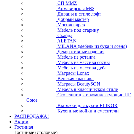
СП ММZ
Армавирская МФ
Диваны в стиле лофт
Добрый мастер
Могилевдрев
Мебель под старину
Скайда
ALETAN
MILANA (мебель из бука и ясеня)
Декоративные изделия
Мебель из ротанга
Мебель из массива сосны
Мебель из массива дуба
Матрасы Lonax
Венская классика
Матрасы BeautySON
Мебель в классическом стиле
Столешницы и комплектующие ПГ
Союз
Вытяжки для кухни ELIKOR
Кухонные мойки и смесители
РАСПРОДАЖА!
Акции
Гостиная
Гостиные (столовые)