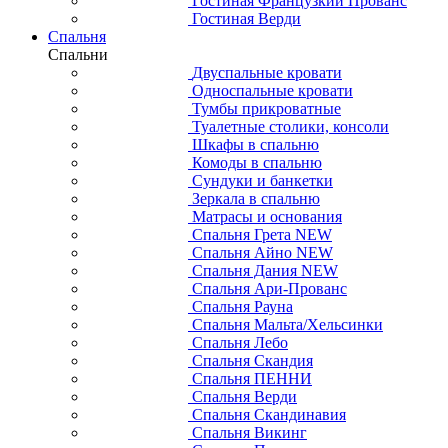
Гостиная Французкий Прованс
Гостиная Верди
Спальня
Спальни
Двуспальные кровати
Односпальные кровати
Тумбы прикроватные
Туалетные столики, консоли
Шкафы в спальню
Комоды в спальню
Сундуки и банкетки
Зеркала в спальню
Матрасы и основания
Спальня Грета NEW
Спальня Айно NEW
Спальня Дания NEW
Спальня Ари-Прованс
Спальня Рауна
Спальня Мальта/Хельсинки
Спальня Лебо
Спальня Скандия
Спальня ПЕННИ
Спальня Верди
Спальня Скандинавия
Спальня Викинг