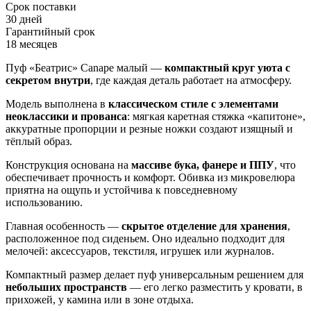
Срок поставки
30 дней
Гарантийный срок
18 месяцев
Пуф «Беатрис» Canape малый —
компактный круг уюта с
секретом внутри
, где каждая деталь работает на атмосферу.
Модель выполнена в
классическом стиле с элементами
неоклассики и прованса
: мягкая каретная стяжка «капитоне»,
аккуратные пропорции и резные ножки создают изящный и
тёплый образ.
Конструкция основана на
массиве бука, фанере и ППУ
, что
обеспечивает прочность и комфорт. Обивка из микровелюра
приятна на ощупь и устойчива к повседневному
использованию.
Главная особенность —
скрытое отделение для хранения
,
расположенное под сиденьем. Оно идеально подходит для
мелочей: аксессуаров, текстиля, игрушек или журналов.
Компактный размер делает пуф универсальным решением для
небольших пространств
— его легко разместить у кровати, в
прихожей, у камина или в зоне отдыха.