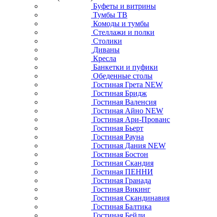
Буфеты и витрины
Тумбы ТВ
Комоды и тумбы
Стеллажи и полки
Столики
Диваны
Кресла
Банкетки и пуфики
Обеденные столы
Гостиная Грета NEW
Гостиная Бридж
Гостиная Валенсия
Гостиная Айно NEW
Гостиная Ари-Прованс
Гостиная Бьерт
Гостиная Рауна
Гостиная Дания NEW
Гостиная Бостон
Гостиная Скандия
Гостиная ПЕННИ
Гостиная Гранада
Гостиная Викинг
Гостиная Скандинавия
Гостиная Балтика
Гостиная Бейли