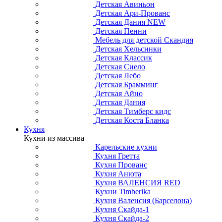
Детская Авиньон
Детская Ари-Прованс
Детская Дания NEW
Детская Пенни
Мебель для детской Скандия
Детская Хельсинки
Детская Классик
Детская Сиело
Детская Лебо
Детская Брамминг
Детская Айно
Детская Дания
Детская Тимберс кидс
Детская Коста Бланка
Кухня
Кухни из массива
Карельские кухни
Кухня Гретта
Кухня Прованс
Кухня Анюта
Кухня ВАЛЕНСИЯ RED
Кухни Timberika
Кухня Валенсия (Барселона)
Кухня Скайда-1
Кухня Скайда-2