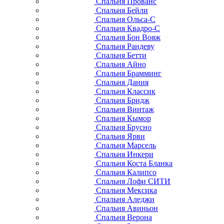
Спальня Прованс
Спальня Бейли
Спальня Ольса-С
Спальня Квадро-С
Спальня Бон Вояж
Спальня Рандеву
Спальня Бетти
Спальня Айно
Спальня Брамминг
Спальня Дания
Спальня Классик
Спальня Бридж
Спальня Винтаж
Спальня Кымор
Спальня Брусно
Спальня Ярви
Спальня Марсель
Спальня Инкери
Спальня Коста Бланка
Спальня Калипсо
Спальня Лофи СИТИ
Спальня Мексика
Спальня Аледжи
Спальня Авиньон
Спальня Верона