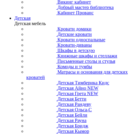
Викинг кабинет
Добрый мастер библиотека
Кабинет Прованс
Детская
Детская мебель
Кровати домики
Детские кровати
Кровати односпальные
Кровати-диваны
Шкафы в детскую
Книжные шкафы и стеллажи
Письменные столы и стулья
Комоды и тумбы
Матрасы и основания для детских
кроватей
Детская Тимберика Кидс
Детская Айно NEW
Детская Грета NEW
Детская Бетти
Детская Рандеву
Детская Ольса-С
Детская Бейли
Детская Рауна
Детская Бридж
Детская Кымор