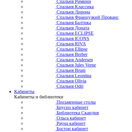
Спальня Римини
Спальня Классика
Спальня Лирона
Спальня Французкий Прованс
Спальня Балтика
Спальня Доната
Спальня ECLIPSE
Спальня ICONS
Спальня RIVA
Спальня Ellipse
Спальня Berber
Спальня Andersen
Спальня Jules Verne
Спальня Bruni
Спальня Leontina
Спальня Olivia
Спальня Odri
Кабинеты
Кабинеты и библиотеки
Письменные столы
Брусно кабинет
Библиотека Скандия
Ольса кабинет
Рауна кабинет
Бостон кабинет