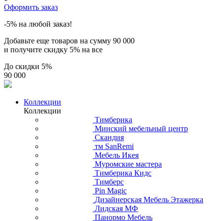
Оформить заказ
-5% на любой заказ!
Добавьте еще товаров на сумму
90 000
и получите скидку
5% на все
До скидки
5%
90 000
Коллекции
Коллекции
Тимберика
Минский мебельный центр
Скандия
тм SanRemi
Мебель Икея
Муромские мастера
Тимберика Кидс
Тимберс
Pin Magic
Дизайнерская Мебель Этажерка
Лидская МФ
Панормо Мебель