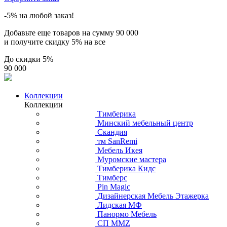
-5% на любой заказ!
Добавьте еще товаров на сумму
90 000
и получите скидку
5% на все
До скидки
5%
90 000
Коллекции
Коллекции
Тимберика
Минский мебельный центр
Скандия
тм SanRemi
Мебель Икея
Муромские мастера
Тимберика Кидс
Тимберс
Pin Magic
Дизайнерская Мебель Этажерка
Лидская МФ
Панормо Мебель
СП ММZ