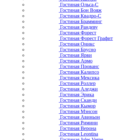
Гостиная Ольса-С
Гостиная Бон Вояж
Гостиная Квадро-С
Гостиная Брамминг
Гостиная Рандеву
Гостиная Форест
Гостиная Форест Графит
Гостиная Оникс
Гостиная Брусно
Гостиная Ярви
Гостиная Армо
Гостиная Прованс
Гостиная Калипсо
Гостиная Мексика
Гостиная Роллер
Гостиная Аледжи
Гостиная Эрика
Гостиная Сканди
Гостиная Кымор
Гостиная Мэнсон
Гостиная Авиньон
Гостиная Римини
Гостиная Верона
Гостиная Leontina
Гостиная Jules Verne