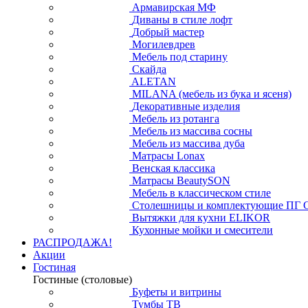
Армавирская МФ
Диваны в стиле лофт
Добрый мастер
Могилевдрев
Мебель под старину
Скайда
ALETAN
MILANA (мебель из бука и ясеня)
Декоративные изделия
Мебель из ротанга
Мебель из массива сосны
Мебель из массива дуба
Матрасы Lonax
Венская классика
Матрасы BeautySON
Мебель в классическом стиле
Столешницы и комплектующие ПГ 
Вытяжки для кухни ELIKOR
Кухонные мойки и смесители
РАСПРОДАЖА!
Акции
Гостиная
Гостиные (столовые)
Буфеты и витрины
Тумбы ТВ