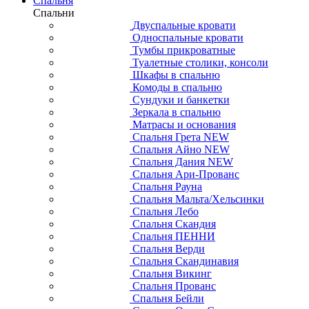
Спальня
Спальни
Двуспальные кровати
Односпальные кровати
Тумбы прикроватные
Туалетные столики, консоли
Шкафы в спальню
Комоды в спальню
Сундуки и банкетки
Зеркала в спальню
Матрасы и основания
Спальня Грета NEW
Спальня Айно NEW
Спальня Дания NEW
Спальня Ари-Прованс
Спальня Рауна
Спальня Мальта/Хельсинки
Спальня Лебо
Спальня Скандия
Спальня ПЕННИ
Спальня Верди
Спальня Скандинавия
Спальня Викинг
Спальня Прованс
Спальня Бейли