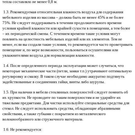
тепла составляло не менее 0,8 м.
1.3. Рекомендуемая относительная влажность воздуха для содержания
мебельного изделия из массива – должна быть не менее 45% и не более
75%. Не следует поддерживать в течении продолжительного времени
условия крайней влажности или крайней сухости в помещении, а тем более
– их периодической смены. С течением времени такие условия могут
повлиять на целостность мебельных изделий или их элементов. Тем не
менее, если вы создали такие условия, то рекомендуется часто проветривать
помещение и, по мере возможности, пользоваться осушителями или
увлажнителями воздуха для нормализации влажности.
1.4. После определенного периода эксплуатации может случиться, что
некоторые механические части (петли, замки т.п.) утрачивают оптимальную
регулировку и смазку. В таком случае необходимо аккуратно подтянуть
задействованные в соединениях гайки, винты либо шурупы.
1.5. При наличии в мебели стеклянных поверхностей следует помнить об
их хрупкости. Не проводите по таким поверхностям и не ударяйте их
тяжелыми предметами. Для чистки используйте специальные средства для
стекол. Не следует использовать средства, обладающие абразивными
свойствами, а также губками с покрытием из металлического
волокнообразного или стружечного материала.
1.6. Не рекомендуется: