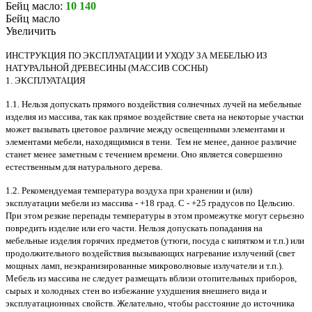
Бейц масло:
10 140
Бейц масло
Увеличить
ИНСТРУКЦИЯ ПО ЭКСПЛУАТАЦИИ И УХОДУ ЗА МЕБЕЛЬЮ ИЗ
НАТУРАЛЬНОЙ ДРЕВЕСИНЫ (МАССИВ СОСНЫ)
1. ЭКСПЛУАТАЦИЯ
1.1. Нельзя допускать прямого воздействия солнечных лучей на мебельные
изделия из массива, так как прямое воздействие света на некоторые участки
может вызывать цветовое различие между освещенными элементами и
элементами мебели, находящимися в тени. Тем не менее, данное различие
станет менее заметным с течением времени. Оно является совершенно
естественным для натурального дерева.
1.2. Рекомендуемая температура воздуха при хранении и (или)
эксплуатации мебели из массива - +18 град. С - +25 градусов по Цельсию.
При этом резкие перепады температуры в этом промежутке могут серьезно
повредить изделие или его части. Нельзя допускать попадания на
мебельные изделия горячих предметов (утюги, посуда с кипятком и т.п.) или
продолжительного воздействия вызывающих нагревание излучений (свет
мощных ламп, неэкранизированные микроволновые излучатели и т.п.).
Мебель из массива не следует размещать вблизи отопительных приборов,
сырых и холодных стен во избежание ухудшения внешнего вида и
эксплуатационных свойств. Желательно, чтобы расстояние до источника