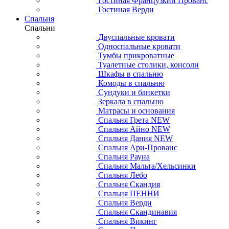
Гостиная Французкий Прованс
Гостиная Верди
Спальня
Спальни
Двуспальные кровати
Односпальные кровати
Тумбы прикроватные
Туалетные столики, консоли
Шкафы в спальню
Комоды в спальню
Сундуки и банкетки
Зеркала в спальню
Матрасы и основания
Спальня Грета NEW
Спальня Айно NEW
Спальня Дания NEW
Спальня Ари-Прованс
Спальня Рауна
Спальня Мальта/Хельсинки
Спальня Лебо
Спальня Скандия
Спальня ПЕННИ
Спальня Верди
Спальня Скандинавия
Спальня Викинг