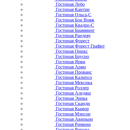
Гостиная Лебо
Гостиная Кантри
Гостиная Ольса-С
Гостиная Бон Вояж
Гостиная Квадро-С
Гостиная Брамминг
Гостиная Рандеву
Гостиная Форест
Гостиная Форест Графит
Гостиная Оникс
Гостиная Брусно
Гостиная Ярви
Гостиная Армо
Гостиная Прованс
Гостиная Калипсо
Гостиная Мексика
Гостиная Роллер
Гостиная Аледжи
Гостиная Эрика
Гостиная Сканди
Гостиная Кымор
Гостиная Мэнсон
Гостиная Авиньон
Гостиная Римини
Гостиная Верона