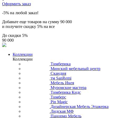
Оформить заказ
-5% на любой заказ!
Добавьте еще товаров на сумму
90 000
и получите скидку
5% на все
До скидки
5%
90 000
Коллекции
Коллекции
Тимберика
Минский мебельный центр
Скандия
тм SanRemi
Мебель Икея
Муромские мастера
Тимберика Кидс
Тимберс
Pin Magic
Дизайнерская Мебель Этажерка
Лидская МФ
Панормо Мебель