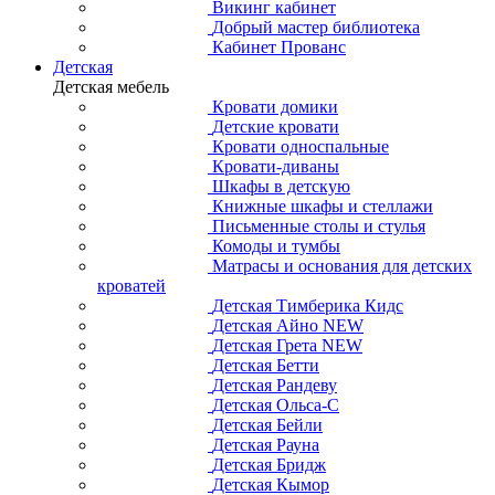
Викинг кабинет
Добрый мастер библиотека
Кабинет Прованс
Детская
Детская мебель
Кровати домики
Детские кровати
Кровати односпальные
Кровати-диваны
Шкафы в детскую
Книжные шкафы и стеллажи
Письменные столы и стулья
Комоды и тумбы
Матрасы и основания для детских
кроватей
Детская Тимберика Кидс
Детская Айно NEW
Детская Грета NEW
Детская Бетти
Детская Рандеву
Детская Ольса-С
Детская Бейли
Детская Рауна
Детская Бридж
Детская Кымор