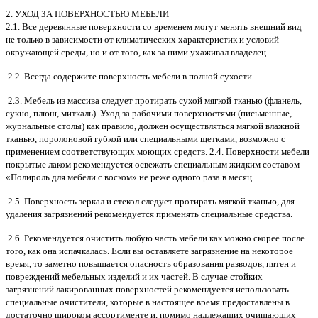
2. УХОД ЗА ПОВЕРХНОСТЬЮ МЕБЕЛИ
2.1. Все деревянные поверхности со временем могут менять внешний вид
не только в зависимости от климатических характеристик и условий
окружающей среды, но и от того, как за ними ухаживал владелец.
2.2. Всегда содержите поверхность мебели в полной сухости.
2.3. Мебель из массива следует протирать сухой мягкой тканью (фланель,
сукно, плюш, миткаль). Уход за рабочими поверхностями (письменные,
журнальные столы) как правило, должен осуществляться мягкой влажной
тканью, поролоновой губкой или специальными щетками, возможно с
применением соответствующих моющих средств. 2.4. Поверхности мебели
покрытые лаком рекомендуется освежать специальным жидким составом
«Полироль для мебели с воском» не реже одного раза в месяц.
2.5. Поверхность зеркал и стекол следует протирать мягкой тканью, для
удаления загрязнений рекомендуется применять специальные средства.
2.6. Рекомендуется очистить любую часть мебели как можно скорее после
того, как она испачкалась. Если вы оставляете загрязнение на некоторое
время, то заметно повышается опасность образования разводов, пятен и
повреждений мебельных изделий и их частей. В случае стойких
загрязнений лакированных поверхностей рекомендуется использовать
специальные очистители, которые в настоящее время предоставлены в
достаточно широком ассортименте и, помимо надлежащих очищающих