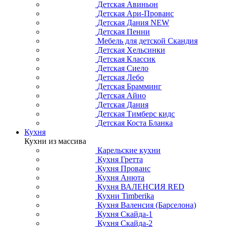
Детская Авиньон
Детская Ари-Прованс
Детская Дания NEW
Детская Пенни
Мебель для детской Скандия
Детская Хельсинки
Детская Классик
Детская Сиело
Детская Лебо
Детская Брамминг
Детская Айно
Детская Дания
Детская Тимберс кидс
Детская Коста Бланка
Кухня
Кухни из массива
Карельские кухни
Кухня Гретта
Кухня Прованс
Кухня Анюта
Кухня ВАЛЕНСИЯ RED
Кухни Timberika
Кухня Валенсия (Барселона)
Кухня Скайда-1
Кухня Скайда-2