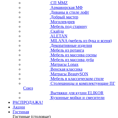
СП ММZ
Армавирская МФ
Диваны в стиле лофт
Добрый мастер
Могилевдрев
Мебель под старину
Скайда
ALETAN
MILANA (мебель из бука и ясеня)
Декоративные изделия
Мебель из ротанга
Мебель из массива сосны
Мебель из массива дуба
Матрасы Lonax
Венская классика
Матрасы BeautySON
Мебель в классическом стиле
Столешницы и комплектующие ПГ
Союз
Вытяжки для кухни ELIKOR
Кухонные мойки и смесители
РАСПРОДАЖА!
Акции
Гостиная
Гостиные (столовые)