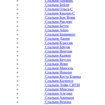
Спальня Прованс
Спальня Бейли
Спальня Ольса-С
Спальня Квадро-С
Спальня Бон Вояж
Спальня Рандеву
Спальня Бетти
Спальня Айно
Спальня Брамминг
Спальня Дания
Спальня Классик
Спальня Бридж
Спальня Винтаж
Спальня Кымор
Спальня Брусно
Спальня Ярви
Спальня Марсель
Спальня Инкери
Спальня Коста Бланка
Спальня Калипсо
Спальня Лофи СИТИ
Спальня Мексика
Спальня Аледжи
Спальня Авиньон
Спальня Верона