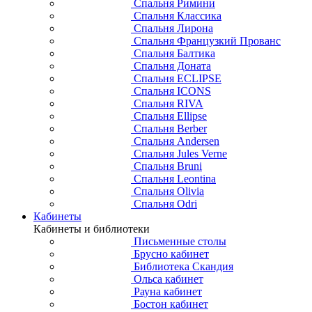
Спальня Римини
Спальня Классика
Спальня Лирона
Спальня Французкий Прованс
Спальня Балтика
Спальня Доната
Спальня ECLIPSE
Спальня ICONS
Спальня RIVA
Спальня Ellipse
Спальня Berber
Спальня Andersen
Спальня Jules Verne
Спальня Bruni
Спальня Leontina
Спальня Olivia
Спальня Odri
Кабинеты
Кабинеты и библиотеки
Письменные столы
Брусно кабинет
Библиотека Скандия
Ольса кабинет
Рауна кабинет
Бостон кабинет