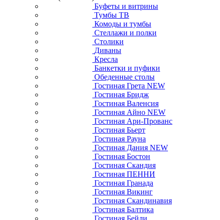
Буфеты и витрины
Тумбы ТВ
Комоды и тумбы
Стеллажи и полки
Столики
Диваны
Кресла
Банкетки и пуфики
Обеденные столы
Гостиная Грета NEW
Гостиная Бридж
Гостиная Валенсия
Гостиная Айно NEW
Гостиная Ари-Прованс
Гостиная Бьерт
Гостиная Рауна
Гостиная Дания NEW
Гостиная Бостон
Гостиная Скандия
Гостиная ПЕННИ
Гостиная Гранада
Гостиная Викинг
Гостиная Скандинавия
Гостиная Балтика
Гостиная Бейли