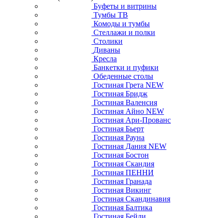
Буфеты и витрины
Тумбы ТВ
Комоды и тумбы
Стеллажи и полки
Столики
Диваны
Кресла
Банкетки и пуфики
Обеденные столы
Гостиная Грета NEW
Гостиная Бридж
Гостиная Валенсия
Гостиная Айно NEW
Гостиная Ари-Прованс
Гостиная Бьерт
Гостиная Рауна
Гостиная Дания NEW
Гостиная Бостон
Гостиная Скандия
Гостиная ПЕННИ
Гостиная Гранада
Гостиная Викинг
Гостиная Скандинавия
Гостиная Балтика
Гостиная Бейли