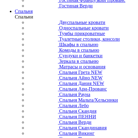
Гостиная Французкий Прованс
Гостиная Верди
Спальня
Спальни
Двуспальные кровати
Односпальные кровати
Тумбы прикроватные
Туалетные столики, консоли
Шкафы в спальню
Комоды в спальню
Сундуки и банкетки
Зеркала в спальню
Матрасы и основания
Спальня Грета NEW
Спальня Айно NEW
Спальня Дания NEW
Спальня Ари-Прованс
Спальня Рауна
Спальня Мальта/Хельсинки
Спальня Лебо
Спальня Скандия
Спальня ПЕННИ
Спальня Верди
Спальня Скандинавия
Спальня Викинг