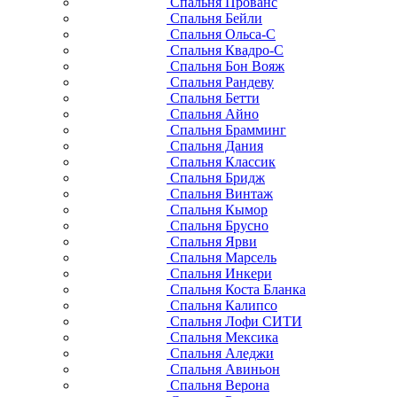
Спальня Прованс
Спальня Бейли
Спальня Ольса-С
Спальня Квадро-С
Спальня Бон Вояж
Спальня Рандеву
Спальня Бетти
Спальня Айно
Спальня Брамминг
Спальня Дания
Спальня Классик
Спальня Бридж
Спальня Винтаж
Спальня Кымор
Спальня Брусно
Спальня Ярви
Спальня Марсель
Спальня Инкери
Спальня Коста Бланка
Спальня Калипсо
Спальня Лофи СИТИ
Спальня Мексика
Спальня Аледжи
Спальня Авиньон
Спальня Верона