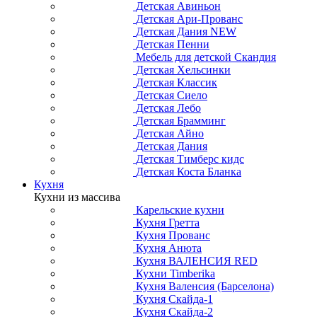
Детская Авиньон
Детская Ари-Прованс
Детская Дания NEW
Детская Пенни
Мебель для детской Скандия
Детская Хельсинки
Детская Классик
Детская Сиело
Детская Лебо
Детская Брамминг
Детская Айно
Детская Дания
Детская Тимберс кидс
Детская Коста Бланка
Кухня
Кухни из массива
Карельские кухни
Кухня Гретта
Кухня Прованс
Кухня Анюта
Кухня ВАЛЕНСИЯ RED
Кухни Timberika
Кухня Валенсия (Барселона)
Кухня Скайда-1
Кухня Скайда-2