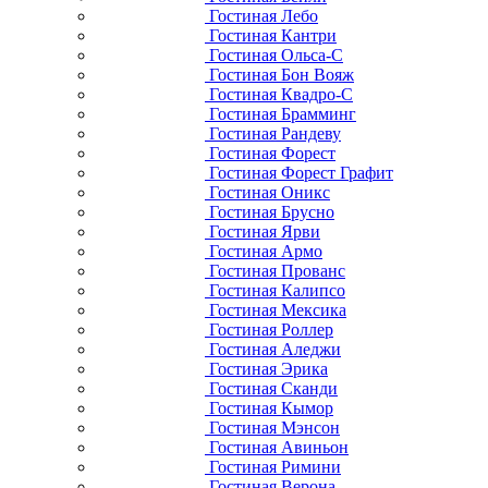
Гостиная Лебо
Гостиная Кантри
Гостиная Ольса-С
Гостиная Бон Вояж
Гостиная Квадро-С
Гостиная Брамминг
Гостиная Рандеву
Гостиная Форест
Гостиная Форест Графит
Гостиная Оникс
Гостиная Брусно
Гостиная Ярви
Гостиная Армо
Гостиная Прованс
Гостиная Калипсо
Гостиная Мексика
Гостиная Роллер
Гостиная Аледжи
Гостиная Эрика
Гостиная Сканди
Гостиная Кымор
Гостиная Мэнсон
Гостиная Авиньон
Гостиная Римини
Гостиная Верона