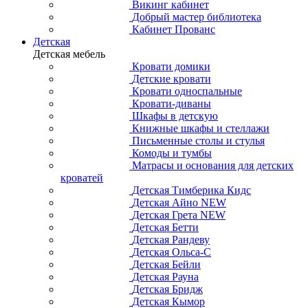
Викинг кабинет
Добрый мастер библиотека
Кабинет Прованс
Детская
Детская мебель
Кровати домики
Детские кровати
Кровати односпальные
Кровати-диваны
Шкафы в детскую
Книжные шкафы и стеллажи
Письменные столы и стулья
Комоды и тумбы
Матрасы и основания для детских
кроватей
Детская Тимберика Кидс
Детская Айно NEW
Детская Грета NEW
Детская Бетти
Детская Рандеву
Детская Ольса-С
Детская Бейли
Детская Рауна
Детская Бридж
Детская Кымор