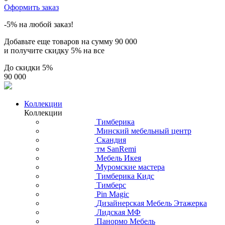
Оформить заказ
-5% на любой заказ!
Добавьте еще товаров на сумму
90 000
и получите скидку
5% на все
До скидки
5%
90 000
Коллекции
Коллекции
Тимберика
Минский мебельный центр
Скандия
тм SanRemi
Мебель Икея
Муромские мастера
Тимберика Кидс
Тимберс
Pin Magic
Дизайнерская Мебель Этажерка
Лидская МФ
Панормо Мебель