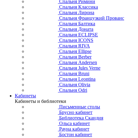
Спальня Римини
Спальня Классика
Спальня Лирона
Спальня Французкий Прованс
Спальня Балтика
Спальня Доната
Спальня ECLIPSE
Спальня ICONS
Спальня RIVA
Спальня Ellipse
Спальня Berber
Спальня Andersen
Спальня Jules Verne
Спальня Bruni
Спальня Leontina
Спальня Olivia
Спальня Odri
Кабинеты
Кабинеты и библиотеки
Письменные столы
Брусно кабинет
Библиотека Скандия
Ольса кабинет
Рауна кабинет
Бостон кабинет