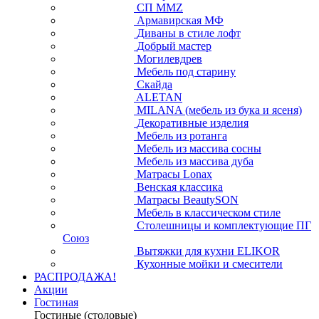
СП ММZ
Армавирская МФ
Диваны в стиле лофт
Добрый мастер
Могилевдрев
Мебель под старину
Скайда
ALETAN
MILANA (мебель из бука и ясеня)
Декоративные изделия
Мебель из ротанга
Мебель из массива сосны
Мебель из массива дуба
Матрасы Lonax
Венская классика
Матрасы BeautySON
Мебель в классическом стиле
Столешницы и комплектующие ПГ
Союз
Вытяжки для кухни ELIKOR
Кухонные мойки и смесители
РАСПРОДАЖА!
Акции
Гостиная
Гостиные (столовые)