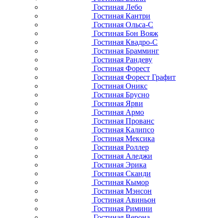
Гостиная Лебо
Гостиная Кантри
Гостиная Ольса-С
Гостиная Бон Вояж
Гостиная Квадро-С
Гостиная Брамминг
Гостиная Рандеву
Гостиная Форест
Гостиная Форест Графит
Гостиная Оникс
Гостиная Брусно
Гостиная Ярви
Гостиная Армо
Гостиная Прованс
Гостиная Калипсо
Гостиная Мексика
Гостиная Роллер
Гостиная Аледжи
Гостиная Эрика
Гостиная Сканди
Гостиная Кымор
Гостиная Мэнсон
Гостиная Авиньон
Гостиная Римини
Гостиная Верона