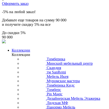
Оформить заказ
-5% на любой заказ!
Добавьте еще товаров на сумму
90 000
и получите скидку
5% на все
До скидки
5%
90 000
Коллекции
Коллекции
Тимберика
Минский мебельный центр
Скандия
тм SanRemi
Мебель Икея
Муромские мастера
Тимберика Кидс
Тимберс
Pin Magic
Дизайнерская Мебель Этажерка
Лидская МФ
Панормо Мебель