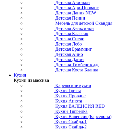
Детская Авиньон
Детская Ари-Прованс
Детская Дания NEW
Детская Пенни
Мебель для детской Скандия
Детская Хельсинки
Детская Классик
Детская Сиело
Детская Лебо
Детская Брамминг
Детская Айно
Детская Дания
Детская Тимберс кидс
Детская Коста Бланка
Кухня
Кухни из массива
Карельские кухни
Кухня Гретта
Кухня Прованс
Кухня Анюта
Кухня ВАЛЕНСИЯ RED
Кухни Timberika
Кухня Валенсия (Барселона)
Кухня Скайда-1
Кухня Скайда-2