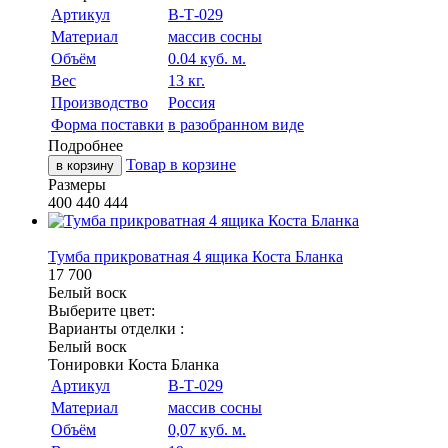
Артикул
В-Т-029
Материал
массив сосны
Объём
0.04 куб. м.
Вес
13 кг.
Производство
Россия
Форма поставки
в разобранном виде
Подробнее
Товар в корзине
в корзину
Размеры
400
440
444
Тумба прикроватная 4 ящика Коста Бланка
17 700
Белый воск
Выберите цвет:
Варианты отделки :
Белый воск
Тонировки Коста Бланка
Артикул
В-Т-029
Материал
массив сосны
Объём
0,07 куб. м.