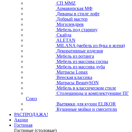
СП ММZ
Армавирская МФ
Диваны в стиле лофт
Добрый мастер
Могилевдрев
Мебель под старину
Скайда
ALETAN
MILANA (мебель из бука и ясеня)
Декоративные изделия
Мебель из ротанга
Мебель из массива сосны
Мебель из массива дуба
Матрасы Lonax
Венская классика
Матрасы BeautySON
Мебель в классическом стиле
Столешницы и комплектующие ПГ
Союз
Вытяжки для кухни ELIKOR
Кухонные мойки и смесители
РАСПРОДАЖА!
Акции
Гостиная
Гостиные (столовые)