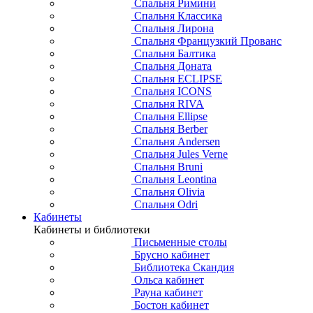
Спальня Римини
Спальня Классика
Спальня Лирона
Спальня Французкий Прованс
Спальня Балтика
Спальня Доната
Спальня ECLIPSE
Спальня ICONS
Спальня RIVA
Спальня Ellipse
Спальня Berber
Спальня Andersen
Спальня Jules Verne
Спальня Bruni
Спальня Leontina
Спальня Olivia
Спальня Odri
Кабинеты
Кабинеты и библиотеки
Письменные столы
Брусно кабинет
Библиотека Скандия
Ольса кабинет
Рауна кабинет
Бостон кабинет