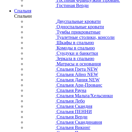
Гостиная Французкий Прованс
Гостиная Верди
Спальня
Спальни
Двуспальные кровати
Односпальные кровати
Тумбы прикроватные
Туалетные столики, консоли
Шкафы в спальню
Комоды в спальню
Сундуки и банкетки
Зеркала в спальню
Матрасы и основания
Спальня Грета NEW
Спальня Айно NEW
Спальня Дания NEW
Спальня Ари-Прованс
Спальня Рауна
Спальня Мальта/Хельсинки
Спальня Лебо
Спальня Скандия
Спальня ПЕННИ
Спальня Верди
Спальня Скандинавия
Спальня Викинг