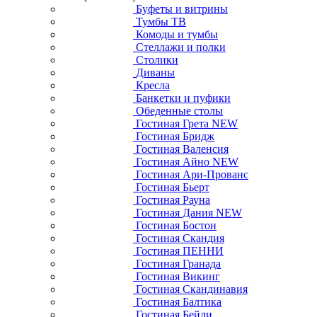
Буфеты и витрины
Тумбы ТВ
Комоды и тумбы
Стеллажи и полки
Столики
Диваны
Кресла
Банкетки и пуфики
Обеденные столы
Гостиная Грета NEW
Гостиная Бридж
Гостиная Валенсия
Гостиная Айно NEW
Гостиная Ари-Прованс
Гостиная Бьерт
Гостиная Рауна
Гостиная Дания NEW
Гостиная Бостон
Гостиная Скандия
Гостиная ПЕННИ
Гостиная Гранада
Гостиная Викинг
Гостиная Скандинавия
Гостиная Балтика
Гостиная Бейли