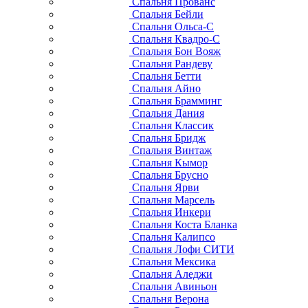
Спальня Прованс
Спальня Бейли
Спальня Ольса-С
Спальня Квадро-С
Спальня Бон Вояж
Спальня Рандеву
Спальня Бетти
Спальня Айно
Спальня Брамминг
Спальня Дания
Спальня Классик
Спальня Бридж
Спальня Винтаж
Спальня Кымор
Спальня Брусно
Спальня Ярви
Спальня Марсель
Спальня Инкери
Спальня Коста Бланка
Спальня Калипсо
Спальня Лофи СИТИ
Спальня Мексика
Спальня Аледжи
Спальня Авиньон
Спальня Верона