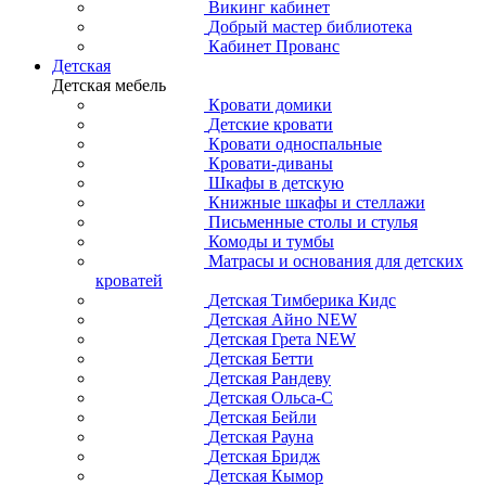
Викинг кабинет
Добрый мастер библиотека
Кабинет Прованс
Детская
Детская мебель
Кровати домики
Детские кровати
Кровати односпальные
Кровати-диваны
Шкафы в детскую
Книжные шкафы и стеллажи
Письменные столы и стулья
Комоды и тумбы
Матрасы и основания для детских
кроватей
Детская Тимберика Кидс
Детская Айно NEW
Детская Грета NEW
Детская Бетти
Детская Рандеву
Детская Ольса-С
Детская Бейли
Детская Рауна
Детская Бридж
Детская Кымор