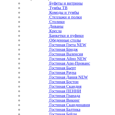
Буфеты и витрины
Тумбы ТВ
Комоды и тумбы
Стеллажи и полки
Столики
Диваны
Кресла
Банкетки и пуфики
Обеденные столы
Гостиная Грета NEW
Гостиная Бридж
Гостиная Валенсия
Гостиная Айно NEW
Гостиная Ари-Прованс
Гостиная Бьерт
Гостиная Рауна
Гостиная Дания NEW
Гостиная Бостон
Гостиная Скандия
Гостиная ПЕННИ
Гостиная Гранада
Гостиная Викинг
Гостиная Скандинавия
Гостиная Балтика
Гостиная Бейли