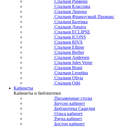
Спальня Римини
Спальня Классика
Спальня Лирона
Спальня Французкий Прованс
Спальня Балтика
Спальня Доната
Спальня ECLIPSE
Спальня ICONS
Спальня RIVA
Спальня Ellipse
Спальня Berber
Спальня Andersen
Спальня Jules Verne
Спальня Bruni
Спальня Leontina
Спальня Olivia
Спальня Odri
Кабинеты
Кабинеты и библиотеки
Письменные столы
Брусно кабинет
Библиотека Скандия
Ольса кабинет
Рауна кабинет
Бостон кабинет