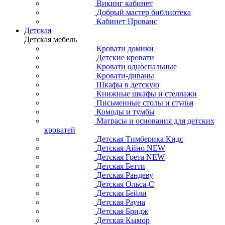
Викинг кабинет
Добрый мастер библиотека
Кабинет Прованс
Детская
Детская мебель
Кровати домики
Детские кровати
Кровати односпальные
Кровати-диваны
Шкафы в детскую
Книжные шкафы и стеллажи
Письменные столы и стулья
Комоды и тумбы
Матрасы и основания для детских
кроватей
Детская Тимберика Кидс
Детская Айно NEW
Детская Грета NEW
Детская Бетти
Детская Рандеву
Детская Ольса-С
Детская Бейли
Детская Рауна
Детская Бридж
Детская Кымор