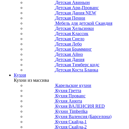
Детская Авиньон
Детская Ари-Прованс
Детская Дания NEW
Детская Пенни
Мебель для детской Скандия
Детская Хельсинки
Детская Классик
Детская Сиело
Детская Лебо
Детская Брамминг
Детская Айно
Детская Дания
Детская Тимберс кидс
Детская Коста Бланка
Кухня
Кухни из массива
Карельские кухни
Кухня Гретта
Кухня Прованс
Кухня Анюта
Кухня ВАЛЕНСИЯ RED
Кухни Timberika
Кухня Валенсия (Барселона)
Кухня Скайда-1
Кухня Скайда-2