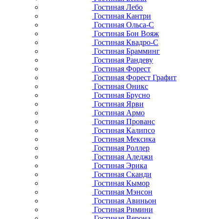
Гостиная Лебо
Гостиная Кантри
Гостиная Ольса-С
Гостиная Бон Вояж
Гостиная Квадро-С
Гостиная Брамминг
Гостиная Рандеву
Гостиная Форест
Гостиная Форест Графит
Гостиная Оникс
Гостиная Брусно
Гостиная Ярви
Гостиная Армо
Гостиная Прованс
Гостиная Калипсо
Гостиная Мексика
Гостиная Роллер
Гостиная Аледжи
Гостиная Эрика
Гостиная Сканди
Гостиная Кымор
Гостиная Мэнсон
Гостиная Авиньон
Гостиная Римини
Гостиная Верона