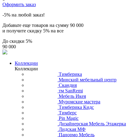
Оформить заказ
-5% на любой заказ!
Добавьте еще товаров на сумму
90 000
и получите скидку
5% на все
До скидки
5%
90 000
Коллекции
Коллекции
Тимберика
Минский мебельный центр
Скандия
тм SanRemi
Мебель Икея
Муромские мастера
Тимберика Кидс
Тимберс
Pin Magic
Дизайнерская Мебель Этажерка
Лидская МФ
Панормо Мебель