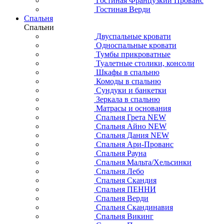
Гостиная Французкий Прованс
Гостиная Верди
Спальня
Спальни
Двуспальные кровати
Односпальные кровати
Тумбы прикроватные
Туалетные столики, консоли
Шкафы в спальню
Комоды в спальню
Сундуки и банкетки
Зеркала в спальню
Матрасы и основания
Спальня Грета NEW
Спальня Айно NEW
Спальня Дания NEW
Спальня Ари-Прованс
Спальня Рауна
Спальня Мальта/Хельсинки
Спальня Лебо
Спальня Скандия
Спальня ПЕННИ
Спальня Верди
Спальня Скандинавия
Спальня Викинг