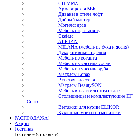
СП ММZ
Армавирская МФ
Диваны в стиле лофт
Добрый мастер
Могилевдрев
Мебель под старину
Скайда
ALETAN
MILANA (мебель из бука и ясеня)
Декоративные изделия
Мебель из ротанга
Мебель из массива сосны
Мебель из массива дуба
Матрасы Lonax
Венская классика
Матрасы BeautySON
Мебель в классическом стиле
Столешницы и комплектующие ПГ
Союз
Вытяжки для кухни ELIKOR
Кухонные мойки и смесители
РАСПРОДАЖА!
Акции
Гостиная
Гостиные (столовые)