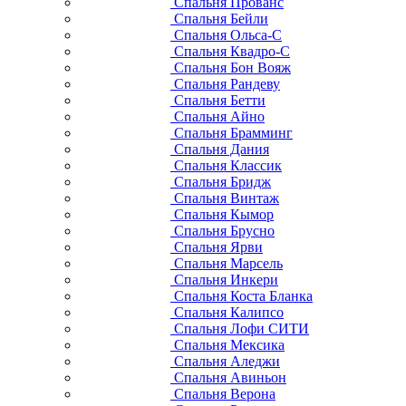
Спальня Прованс
Спальня Бейли
Спальня Ольса-С
Спальня Квадро-С
Спальня Бон Вояж
Спальня Рандеву
Спальня Бетти
Спальня Айно
Спальня Брамминг
Спальня Дания
Спальня Классик
Спальня Бридж
Спальня Винтаж
Спальня Кымор
Спальня Брусно
Спальня Ярви
Спальня Марсель
Спальня Инкери
Спальня Коста Бланка
Спальня Калипсо
Спальня Лофи СИТИ
Спальня Мексика
Спальня Аледжи
Спальня Авиньон
Спальня Верона