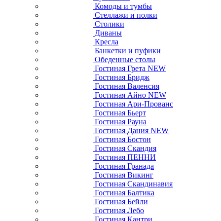
Комоды и тумбы
Стеллажи и полки
Столики
Диваны
Кресла
Банкетки и пуфики
Обеденные столы
Гостиная Грета NEW
Гостиная Бридж
Гостиная Валенсия
Гостиная Айно NEW
Гостиная Ари-Прованс
Гостиная Бьерт
Гостиная Рауна
Гостиная Дания NEW
Гостиная Бостон
Гостиная Скандия
Гостиная ПЕННИ
Гостиная Гранада
Гостиная Викинг
Гостиная Скандинавия
Гостиная Балтика
Гостиная Бейли
Гостиная Лебо
Гостиная Кантри