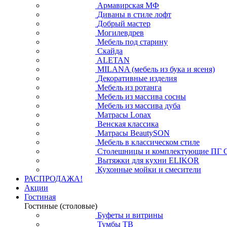
Армавирская МФ
Диваны в стиле лофт
Добрый мастер
Могилевдрев
Мебель под старину
Скайда
ALETAN
MILANA (мебель из бука и ясеня)
Декоративные изделия
Мебель из ротанга
Мебель из массива сосны
Мебель из массива дуба
Матрасы Lonax
Венская классика
Матрасы BeautySON
Мебель в классическом стиле
Столешницы и комплектующие ПГ 
Вытяжки для кухни ELIKOR
Кухонные мойки и смесители
РАСПРОДАЖА!
Акции
Гостиная
Гостиные (столовые)
Буфеты и витрины
Тумбы ТВ