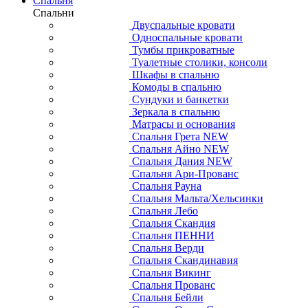
Спальня
Спальни
Двуспальные кровати
Односпальные кровати
Тумбы прикроватные
Туалетные столики, консоли
Шкафы в спальню
Комоды в спальню
Сундуки и банкетки
Зеркала в спальню
Матрасы и основания
Спальня Грета NEW
Спальня Айно NEW
Спальня Дания NEW
Спальня Ари-Прованс
Спальня Рауна
Спальня Мальта/Хельсинки
Спальня Лебо
Спальня Скандия
Спальня ПЕННИ
Спальня Верди
Спальня Скандинавия
Спальня Викинг
Спальня Прованс
Спальня Бейли