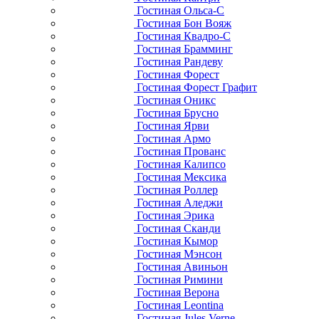
Гостиная Ольса-С
Гостиная Бон Вояж
Гостиная Квадро-С
Гостиная Брамминг
Гостиная Рандеву
Гостиная Форест
Гостиная Форест Графит
Гостиная Оникс
Гостиная Брусно
Гостиная Ярви
Гостиная Армо
Гостиная Прованс
Гостиная Калипсо
Гостиная Мексика
Гостиная Роллер
Гостиная Аледжи
Гостиная Эрика
Гостиная Сканди
Гостиная Кымор
Гостиная Мэнсон
Гостиная Авиньон
Гостиная Римини
Гостиная Верона
Гостиная Leontina
Гостиная Jules Verne