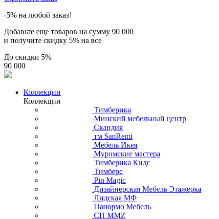
-5% на любой заказ!
Добавьте еще товаров на сумму
90 000
и получите скидку
5% на все
До скидки
5%
90 000
Коллекции
Коллекции
Тимберика
Минский мебельный центр
Скандия
тм SanRemi
Мебель Икея
Муромские мастера
Тимберика Кидс
Тимберс
Pin Magic
Дизайнерская Мебель Этажерка
Лидская МФ
Панормо Мебель
СП ММZ