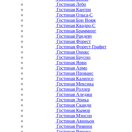
Гостиная Лебо
Гостиная Кантри
Гостиная Ольса-С
Гостиная Бон Вояж
Гостиная Квадро-С
Гостиная Брамминг
Гостиная Рандеву
Гостиная Форест
Гостиная Форест Графит
Гостиная Оникс
Гостиная Брусно
Гостиная Ярви
Гостиная Армо
Гостиная Прованс
Гостиная Калипсо
Гостиная Мексика
Гостиная Роллер
Гостиная Аледжи
Гостиная Эрика
Гостиная Сканди
Гостиная Кымор
Гостиная Мэнсон
Гостиная Авиньон
Гостиная Римини
Гостиная Верона