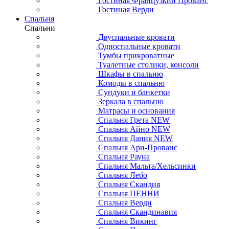
Гостиная Французкий Прованс
Гостиная Верди
Спальня
Спальни
Двуспальные кровати
Односпальные кровати
Тумбы прикроватные
Туалетные столики, консоли
Шкафы в спальню
Комоды в спальню
Сундуки и банкетки
Зеркала в спальню
Матрасы и основания
Спальня Грета NEW
Спальня Айно NEW
Спальня Дания NEW
Спальня Ари-Прованс
Спальня Рауна
Спальня Мальта/Хельсинки
Спальня Лебо
Спальня Скандия
Спальня ПЕННИ
Спальня Верди
Спальня Скандинавия
Спальня Викинг