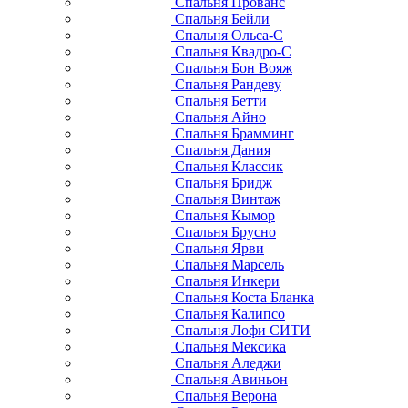
Спальня Прованс
Спальня Бейли
Спальня Ольса-С
Спальня Квадро-С
Спальня Бон Вояж
Спальня Рандеву
Спальня Бетти
Спальня Айно
Спальня Брамминг
Спальня Дания
Спальня Классик
Спальня Бридж
Спальня Винтаж
Спальня Кымор
Спальня Брусно
Спальня Ярви
Спальня Марсель
Спальня Инкери
Спальня Коста Бланка
Спальня Калипсо
Спальня Лофи СИТИ
Спальня Мексика
Спальня Аледжи
Спальня Авиньон
Спальня Верона