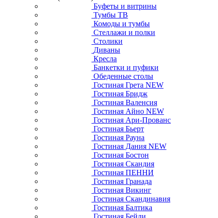
Буфеты и витрины
Тумбы ТВ
Комоды и тумбы
Стеллажи и полки
Столики
Диваны
Кресла
Банкетки и пуфики
Обеденные столы
Гостиная Грета NEW
Гостиная Бридж
Гостиная Валенсия
Гостиная Айно NEW
Гостиная Ари-Прованс
Гостиная Бьерт
Гостиная Рауна
Гостиная Дания NEW
Гостиная Бостон
Гостиная Скандия
Гостиная ПЕННИ
Гостиная Гранада
Гостиная Викинг
Гостиная Скандинавия
Гостиная Балтика
Гостиная Бейли