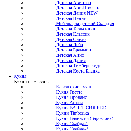
Детская Авиньон
Детская Ари-Прованс
Детская Дания NEW
Детская Пенни
Мебель для детской Скандия
Детская Хельсинки
Детская Классик
Детская Сиело
Детская Лебо
Детская Брамминг
Детская Айно
Детская Дания
Детская Тимберс кидс
Детская Коста Бланка
Кухня
Кухни из массива
Карельские кухни
Кухня Гретта
Кухня Прованс
Кухня Анюта
Кухня ВАЛЕНСИЯ RED
Кухни Timberika
Кухня Валенсия (Барселона)
Кухня Скайда-1
Кухня Скайда-2