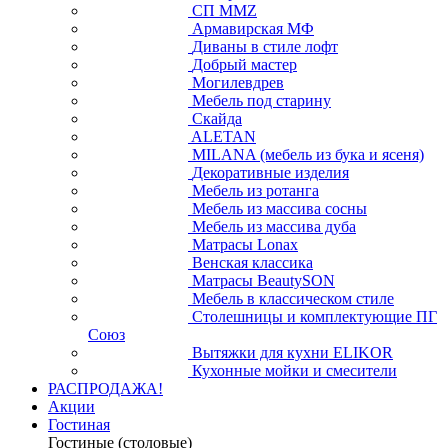
СП ММZ
Армавирская МФ
Диваны в стиле лофт
Добрый мастер
Могилевдрев
Мебель под старину
Скайда
ALETAN
MILANA (мебель из бука и ясеня)
Декоративные изделия
Мебель из ротанга
Мебель из массива сосны
Мебель из массива дуба
Матрасы Lonax
Венская классика
Матрасы BeautySON
Мебель в классическом стиле
Столешницы и комплектующие ПГ
Союз
Вытяжки для кухни ELIKOR
Кухонные мойки и смесители
РАСПРОДАЖА!
Акции
Гостиная
Гостиные (столовые)