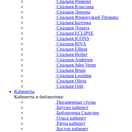
Спальня Римини
Спальня Классика
Спальня Лирона
Спальня Французкий Прованс
Спальня Балтика
Спальня Доната
Спальня ECLIPSE
Спальня ICONS
Спальня RIVA
Спальня Ellipse
Спальня Berber
Спальня Andersen
Спальня Jules Verne
Спальня Bruni
Спальня Leontina
Спальня Olivia
Спальня Odri
Кабинеты
Кабинеты и библиотеки
Письменные столы
Брусно кабинет
Библиотека Скандия
Ольса кабинет
Рауна кабинет
Бостон кабинет