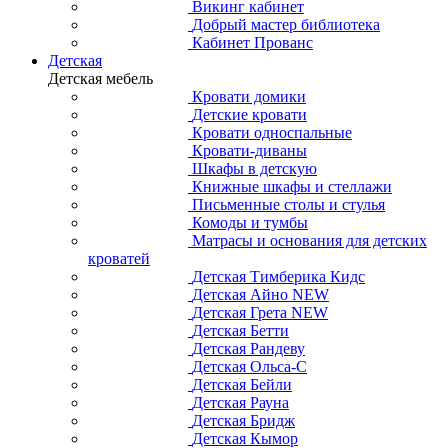
Викинг кабинет
Добрый мастер библиотека
Кабинет Прованс
Детская
Детская мебель
Кровати домики
Детские кровати
Кровати односпальные
Кровати-диваны
Шкафы в детскую
Книжные шкафы и стеллажи
Письменные столы и стулья
Комоды и тумбы
Матрасы и основания для детских
кроватей
Детская Тимберика Кидс
Детская Айно NEW
Детская Грета NEW
Детская Бетти
Детская Рандеву
Детская Ольса-С
Детская Бейли
Детская Рауна
Детская Бридж
Детская Кымор