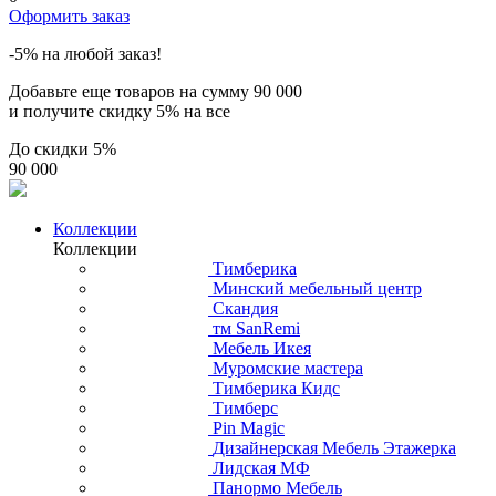
Оформить заказ
-5% на любой заказ!
Добавьте еще товаров на сумму
90 000
и получите скидку
5% на все
До скидки
5%
90 000
Коллекции
Коллекции
Тимберика
Минский мебельный центр
Скандия
тм SanRemi
Мебель Икея
Муромские мастера
Тимберика Кидс
Тимберс
Pin Magic
Дизайнерская Мебель Этажерка
Лидская МФ
Панормо Мебель