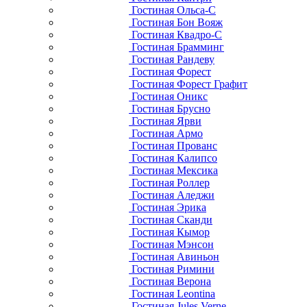
Гостиная Ольса-С
Гостиная Бон Вояж
Гостиная Квадро-С
Гостиная Брамминг
Гостиная Рандеву
Гостиная Форест
Гостиная Форест Графит
Гостиная Оникс
Гостиная Брусно
Гостиная Ярви
Гостиная Армо
Гостиная Прованс
Гостиная Калипсо
Гостиная Мексика
Гостиная Роллер
Гостиная Аледжи
Гостиная Эрика
Гостиная Сканди
Гостиная Кымор
Гостиная Мэнсон
Гостиная Авиньон
Гостиная Римини
Гостиная Верона
Гостиная Leontina
Гостиная Jules Verne