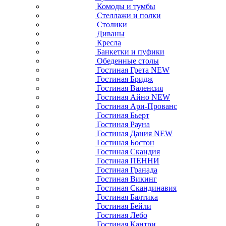
Комоды и тумбы
Стеллажи и полки
Столики
Диваны
Кресла
Банкетки и пуфики
Обеденные столы
Гостиная Грета NEW
Гостиная Бридж
Гостиная Валенсия
Гостиная Айно NEW
Гостиная Ари-Прованс
Гостиная Бьерт
Гостиная Рауна
Гостиная Дания NEW
Гостиная Бостон
Гостиная Скандия
Гостиная ПЕННИ
Гостиная Гранада
Гостиная Викинг
Гостиная Скандинавия
Гостиная Балтика
Гостиная Бейли
Гостиная Лебо
Гостиная Кантри