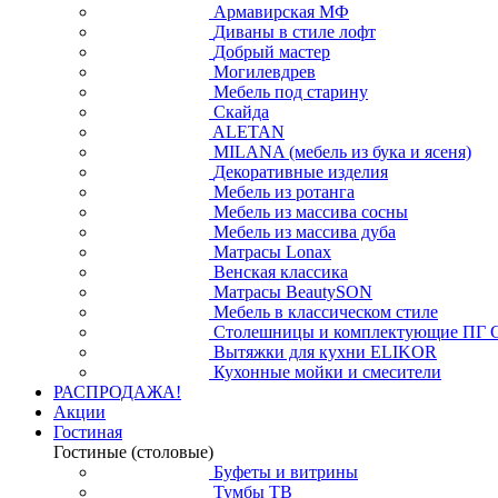
Армавирская МФ
Диваны в стиле лофт
Добрый мастер
Могилевдрев
Мебель под старину
Скайда
ALETAN
MILANA (мебель из бука и ясеня)
Декоративные изделия
Мебель из ротанга
Мебель из массива сосны
Мебель из массива дуба
Матрасы Lonax
Венская классика
Матрасы BeautySON
Мебель в классическом стиле
Столешницы и комплектующие ПГ 
Вытяжки для кухни ELIKOR
Кухонные мойки и смесители
РАСПРОДАЖА!
Акции
Гостиная
Гостиные (столовые)
Буфеты и витрины
Тумбы ТВ