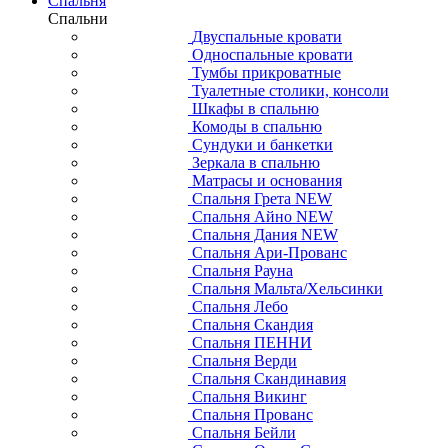
Спальня
Спальни
Двуспальные кровати
Односпальные кровати
Тумбы прикроватные
Туалетные столики, консоли
Шкафы в спальню
Комоды в спальню
Сундуки и банкетки
Зеркала в спальню
Матрасы и основания
Спальня Грета NEW
Спальня Айно NEW
Спальня Дания NEW
Спальня Ари-Прованс
Спальня Рауна
Спальня Мальта/Хельсинки
Спальня Лебо
Спальня Скандия
Спальня ПЕННИ
Спальня Верди
Спальня Скандинавия
Спальня Викинг
Спальня Прованс
Спальня Бейли