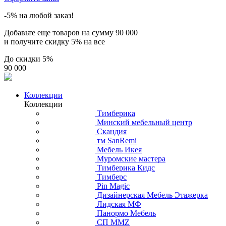
-5% на любой заказ!
Добавьте еще товаров на сумму
90 000
и получите скидку
5% на все
До скидки
5%
90 000
Коллекции
Коллекции
Тимберика
Минский мебельный центр
Скандия
тм SanRemi
Мебель Икея
Муромские мастера
Тимберика Кидс
Тимберс
Pin Magic
Дизайнерская Мебель Этажерка
Лидская МФ
Панормо Мебель
СП ММZ