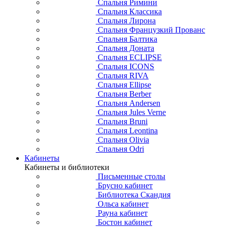
Спальня Римини
Спальня Классика
Спальня Лирона
Спальня Французкий Прованс
Спальня Балтика
Спальня Доната
Спальня ECLIPSE
Спальня ICONS
Спальня RIVA
Спальня Ellipse
Спальня Berber
Спальня Andersen
Спальня Jules Verne
Спальня Bruni
Спальня Leontina
Спальня Olivia
Спальня Odri
Кабинеты
Кабинеты и библиотеки
Письменные столы
Брусно кабинет
Библиотека Скандия
Ольса кабинет
Рауна кабинет
Бостон кабинет