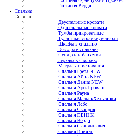
Гостиная Французкий Прованс
Гостиная Верди
Спальня
Спальни
Двуспальные кровати
Односпальные кровати
Тумбы прикроватные
Туалетные столики, консоли
Шкафы в спальню
Комоды в спальню
Сундуки и банкетки
Зеркала в спальню
Матрасы и основания
Спальня Грета NEW
Спальня Айно NEW
Спальня Дания NEW
Спальня Ари-Прованс
Спальня Рауна
Спальня Мальта/Хельсинки
Спальня Лебо
Спальня Скандия
Спальня ПЕННИ
Спальня Верди
Спальня Скандинавия
Спальня Викинг