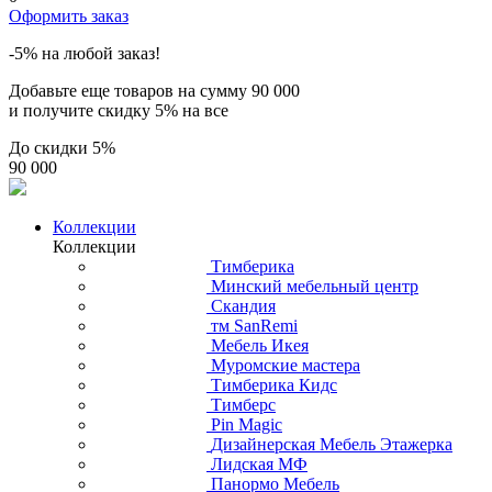
Оформить заказ
-5% на любой заказ!
Добавьте еще товаров на сумму
90 000
и получите скидку
5% на все
До скидки
5%
90 000
Коллекции
Коллекции
Тимберика
Минский мебельный центр
Скандия
тм SanRemi
Мебель Икея
Муромские мастера
Тимберика Кидс
Тимберс
Pin Magic
Дизайнерская Мебель Этажерка
Лидская МФ
Панормо Мебель