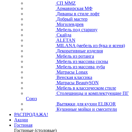
СП ММZ
Армавирская МФ
Диваны в стиле лофт
Добрый мастер
Могилевдрев
Мебель под старину
Скайда
ALETAN
MILANA (мебель из бука и ясеня)
Декоративные изделия
Мебель из ротанга
Мебель из массива сосны
Мебель из массива дуба
Матрасы Lonax
Венская классика
Матрасы BeautySON
Мебель в классическом стиле
Столешницы и комплектующие ПГ
Союз
Вытяжки для кухни ELIKOR
Кухонные мойки и смесители
РАСПРОДАЖА!
Акции
Гостиная
Гостиные (столовые)