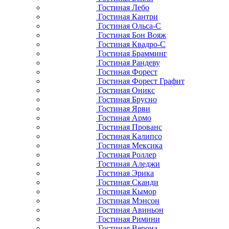
Гостиная Лебо
Гостиная Кантри
Гостиная Ольса-С
Гостиная Бон Вояж
Гостиная Квадро-С
Гостиная Брамминг
Гостиная Рандеву
Гостиная Форест
Гостиная Форест Графит
Гостиная Оникс
Гостиная Брусно
Гостиная Ярви
Гостиная Армо
Гостиная Прованс
Гостиная Калипсо
Гостиная Мексика
Гостиная Роллер
Гостиная Аледжи
Гостиная Эрика
Гостиная Сканди
Гостиная Кымор
Гостиная Мэнсон
Гостиная Авиньон
Гостиная Римини
Гостиная Верона