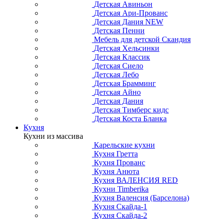
Детская Авиньон
Детская Ари-Прованс
Детская Дания NEW
Детская Пенни
Мебель для детской Скандия
Детская Хельсинки
Детская Классик
Детская Сиело
Детская Лебо
Детская Брамминг
Детская Айно
Детская Дания
Детская Тимберс кидс
Детская Коста Бланка
Кухня
Кухни из массива
Карельские кухни
Кухня Гретта
Кухня Прованс
Кухня Анюта
Кухня ВАЛЕНСИЯ RED
Кухни Timberika
Кухня Валенсия (Барселона)
Кухня Скайда-1
Кухня Скайда-2