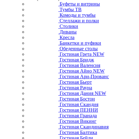
Буфеты и витрины
Тумбы ТВ
Комоды и тумбы
Стеллажи и полки
Столики
Диваны
Кресла
Банкетки и пуфики
Обеденные столы
Гостиная Грета NEW
Гостиная Бридж
Гостиная Валенсия
Гостиная Айно NEW
Гостиная Ари-Прованс
Гостиная Бьерт
Гостиная Рауна
Гостиная Дания NEW
Гостиная Бостон
Гостиная Скандия
Гостиная ПЕННИ
Гостиная Гранада
Гостиная Викинг
Гостиная Скандинавия
Гостиная Балтика
Гостиная Бейли