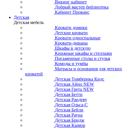
Викинг кабинет
Добрый мастер библиотека
Кабинет Прованс
Детская
Детская мебель
Кровати домики
Детские кровати
Кровати односпальные
Кровати-диваны
Шкафы в детскую
Книжные шкафы и стеллажи
Письменные столы и стулья
Комоды и тумбы
Матрасы и основания для детских
кроватей
Детская Тимберика Кидс
Детская Айно NEW
Детская Грета NEW
Детская Бетти
Детская Рандеву
Детская Ольса-С
Детская Бейли
Детская Рауна
Детская Бридж
Детская Кымор