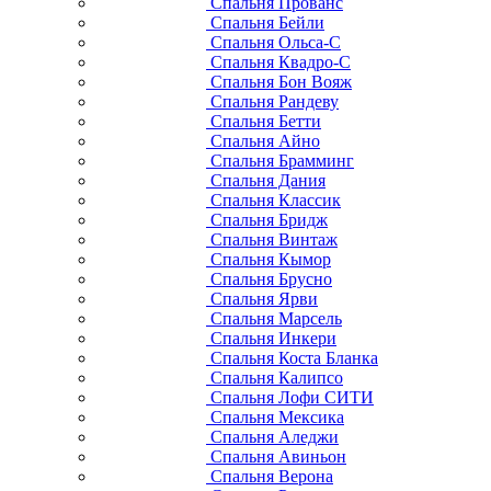
Спальня Прованс
Спальня Бейли
Спальня Ольса-С
Спальня Квадро-С
Спальня Бон Вояж
Спальня Рандеву
Спальня Бетти
Спальня Айно
Спальня Брамминг
Спальня Дания
Спальня Классик
Спальня Бридж
Спальня Винтаж
Спальня Кымор
Спальня Брусно
Спальня Ярви
Спальня Марсель
Спальня Инкери
Спальня Коста Бланка
Спальня Калипсо
Спальня Лофи СИТИ
Спальня Мексика
Спальня Аледжи
Спальня Авиньон
Спальня Верона