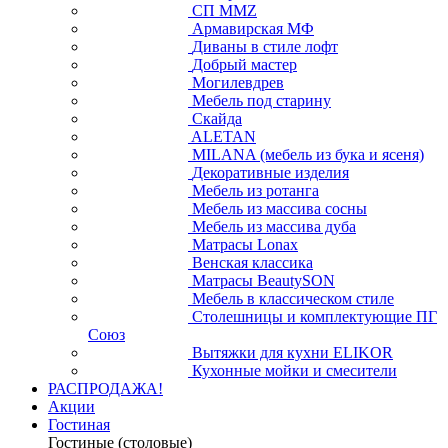
СП ММZ
Армавирская МФ
Диваны в стиле лофт
Добрый мастер
Могилевдрев
Мебель под старину
Скайда
ALETAN
MILANA (мебель из бука и ясеня)
Декоративные изделия
Мебель из ротанга
Мебель из массива сосны
Мебель из массива дуба
Матрасы Lonax
Венская классика
Матрасы BeautySON
Мебель в классическом стиле
Столешницы и комплектующие ПГ
Союз
Вытяжки для кухни ELIKOR
Кухонные мойки и смесители
РАСПРОДАЖА!
Акции
Гостиная
Гостиные (столовые)