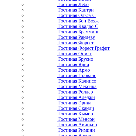
Гостиная Лебо
Гостиная Кантри
Гостиная Ольса-С
Гостиная Бон Вояж
Гостиная Квадро-С
Гостиная Брамминг
Гостиная Рандеву
Гостиная Форест
Гостиная Форест Графит
Гостиная Оникс
Гостиная Брусно
Гостиная Ярви
Гостиная Армо
Гостиная Прованс
Гостиная Калипсо
Гостиная Мексика
Гостиная Роллер
Гостиная Аледжи
Гостиная Эрика
Гостиная Сканди
Гостиная Кымор
Гостиная Мэнсон
Гостиная Авиньон
Гостиная Римини
Гостиная Верона