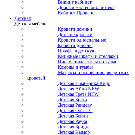
Викинг кабинет
Добрый мастер библиотека
Кабинет Прованс
Детская
Детская мебель
Кровати домики
Детские кровати
Кровати односпальные
Кровати-диваны
Шкафы в детскую
Книжные шкафы и стеллажи
Письменные столы и стулья
Комоды и тумбы
Матрасы и основания для детских
кроватей
Детская Тимберика Кидс
Детская Айно NEW
Детская Грета NEW
Детская Бетти
Детская Рандеву
Детская Ольса-С
Детская Бейли
Детская Рауна
Детская Бридж
Детская Кымор