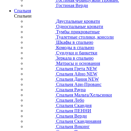
Гостиная Французкий Прованс
Гостиная Верди
Спальня
Спальни
Двуспальные кровати
Односпальные кровати
Тумбы прикроватные
Туалетные столики, консоли
Шкафы в спальню
Комоды в спальню
Сундуки и банкетки
Зеркала в спальню
Матрасы и основания
Спальня Грета NEW
Спальня Айно NEW
Спальня Дания NEW
Спальня Ари-Прованс
Спальня Рауна
Спальня Мальта/Хельсинки
Спальня Лебо
Спальня Скандия
Спальня ПЕННИ
Спальня Верди
Спальня Скандинавия
Спальня Викинг