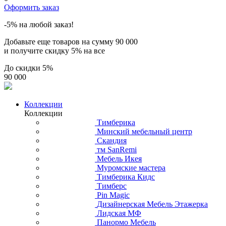
Оформить заказ
-5% на любой заказ!
Добавьте еще товаров на сумму
90 000
и получите скидку
5% на все
До скидки
5%
90 000
Коллекции
Коллекции
Тимберика
Минский мебельный центр
Скандия
тм SanRemi
Мебель Икея
Муромские мастера
Тимберика Кидс
Тимберс
Pin Magic
Дизайнерская Мебель Этажерка
Лидская МФ
Панормо Мебель