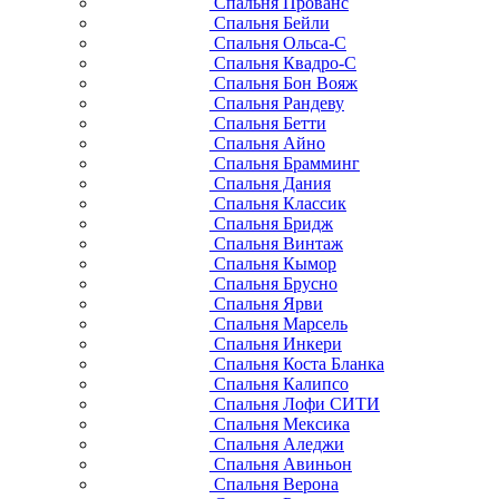
Спальня Прованс
Спальня Бейли
Спальня Ольса-С
Спальня Квадро-С
Спальня Бон Вояж
Спальня Рандеву
Спальня Бетти
Спальня Айно
Спальня Брамминг
Спальня Дания
Спальня Классик
Спальня Бридж
Спальня Винтаж
Спальня Кымор
Спальня Брусно
Спальня Ярви
Спальня Марсель
Спальня Инкери
Спальня Коста Бланка
Спальня Калипсо
Спальня Лофи СИТИ
Спальня Мексика
Спальня Аледжи
Спальня Авиньон
Спальня Верона