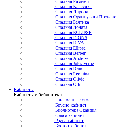
Спальня Римини
Спальня Классика
Спальня Лирона
Спальня Французкий Прованс
Спальня Балтика
Спальня Доната
Спальня ECLIPSE
Спальня ICONS
Спальня RIVA
Спальня Ellipse
Спальня Berber
Спальня Andersen
Спальня Jules Verne
Спальня Bruni
Спальня Leontina
Спальня Olivia
Спальня Odri
Кабинеты
Кабинеты и библиотеки
Письменные столы
Брусно кабинет
Библиотека Скандия
Ольса кабинет
Рауна кабинет
Бостон кабинет