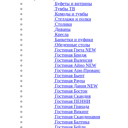
Буфеты и витрины
Тумбы ТВ
Комоды и тумбы
Стеллажи и полки
Столики
Диваны
Кресла
Банкетки и пуфики
Обеденные столы
Гостиная Грета NEW
Гостиная Бридж
Гостиная Валенсия
Гостиная Айно NEW
Гостиная Ари-Прованс
Гостиная Бьерт
Гостиная Рауна
Гостиная Дания NEW
Гостиная Бостон
Гостиная Скандия
Гостиная ПЕННИ
Гостиная Гранада
Гостиная Викинг
Гостиная Скандинавия
Гостиная Балтика
Гостиная Бейли