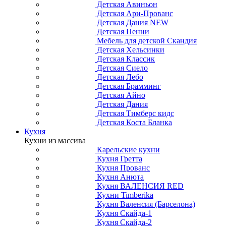
Детская Авиньон
Детская Ари-Прованс
Детская Дания NEW
Детская Пенни
Мебель для детской Скандия
Детская Хельсинки
Детская Классик
Детская Сиело
Детская Лебо
Детская Брамминг
Детская Айно
Детская Дания
Детская Тимберс кидс
Детская Коста Бланка
Кухня
Кухни из массива
Карельские кухни
Кухня Гретта
Кухня Прованс
Кухня Анюта
Кухня ВАЛЕНСИЯ RED
Кухни Timberika
Кухня Валенсия (Барселона)
Кухня Скайда-1
Кухня Скайда-2