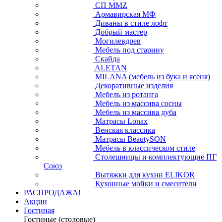
СП ММZ
Армавирская МФ
Диваны в стиле лофт
Добрый мастер
Могилевдрев
Мебель под старину
Скайда
ALETAN
MILANA (мебель из бука и ясеня)
Декоративные изделия
Мебель из ротанга
Мебель из массива сосны
Мебель из массива дуба
Матрасы Lonax
Венская классика
Матрасы BeautySON
Мебель в классическом стиле
Столешницы и комплектующие ПГ
Союз
Вытяжки для кухни ELIKOR
Кухонные мойки и смесители
РАСПРОДАЖА!
Акции
Гостиная
Гостиные (столовые)