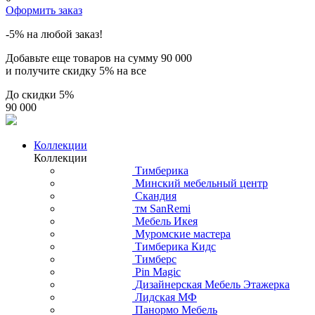
Оформить заказ
-5% на любой заказ!
Добавьте еще товаров на сумму
90 000
и получите скидку
5% на все
До скидки
5%
90 000
Коллекции
Коллекции
Тимберика
Минский мебельный центр
Скандия
тм SanRemi
Мебель Икея
Муромские мастера
Тимберика Кидс
Тимберс
Pin Magic
Дизайнерская Мебель Этажерка
Лидская МФ
Панормо Мебель