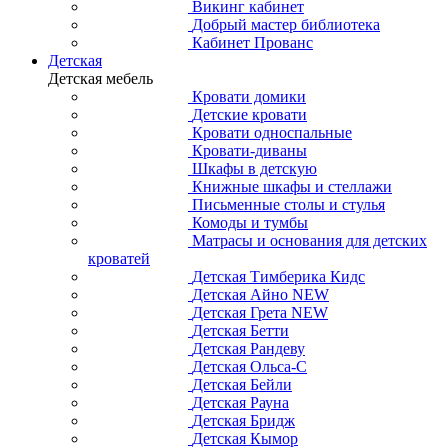
Викинг кабинет
Добрый мастер библиотека
Кабинет Прованс
Детская
Детская мебель
Кровати домики
Детские кровати
Кровати односпальные
Кровати-диваны
Шкафы в детскую
Книжные шкафы и стеллажи
Письменные столы и стулья
Комоды и тумбы
Матрасы и основания для детских
кроватей
Детская Тимберика Кидс
Детская Айно NEW
Детская Грета NEW
Детская Бетти
Детская Рандеву
Детская Ольса-С
Детская Бейли
Детская Рауна
Детская Бридж
Детская Кымор