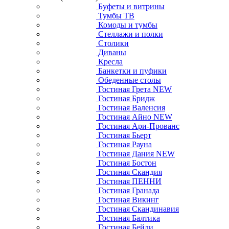
Буфеты и витрины
Тумбы ТВ
Комоды и тумбы
Стеллажи и полки
Столики
Диваны
Кресла
Банкетки и пуфики
Обеденные столы
Гостиная Грета NEW
Гостиная Бридж
Гостиная Валенсия
Гостиная Айно NEW
Гостиная Ари-Прованс
Гостиная Бьерт
Гостиная Рауна
Гостиная Дания NEW
Гостиная Бостон
Гостиная Скандия
Гостиная ПЕННИ
Гостиная Гранада
Гостиная Викинг
Гостиная Скандинавия
Гостиная Балтика
Гостиная Бейли