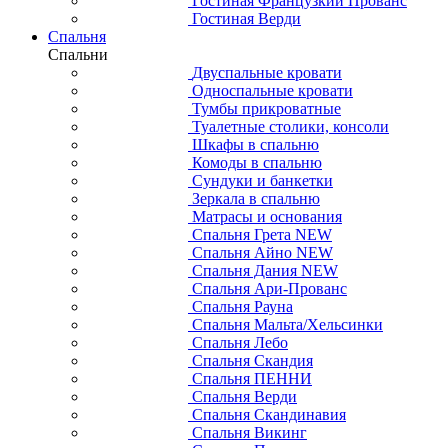
Гостиная Французкий Прованс
Гостиная Верди
Спальня
Спальни
Двуспальные кровати
Односпальные кровати
Тумбы прикроватные
Туалетные столики, консоли
Шкафы в спальню
Комоды в спальню
Сундуки и банкетки
Зеркала в спальню
Матрасы и основания
Спальня Грета NEW
Спальня Айно NEW
Спальня Дания NEW
Спальня Ари-Прованс
Спальня Рауна
Спальня Мальта/Хельсинки
Спальня Лебо
Спальня Скандия
Спальня ПЕННИ
Спальня Верди
Спальня Скандинавия
Спальня Викинг