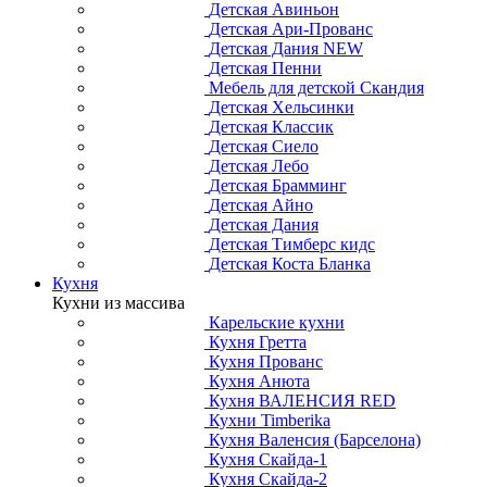
Детская Авиньон
Детская Ари-Прованс
Детская Дания NEW
Детская Пенни
Мебель для детской Скандия
Детская Хельсинки
Детская Классик
Детская Сиело
Детская Лебо
Детская Брамминг
Детская Айно
Детская Дания
Детская Тимберс кидс
Детская Коста Бланка
Кухня
Кухни из массива
Карельские кухни
Кухня Гретта
Кухня Прованс
Кухня Анюта
Кухня ВАЛЕНСИЯ RED
Кухни Timberika
Кухня Валенсия (Барселона)
Кухня Скайда-1
Кухня Скайда-2