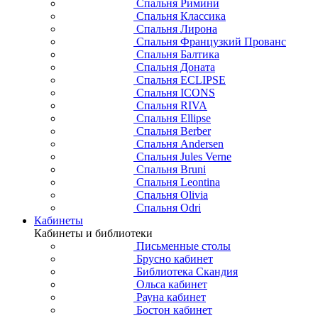
Спальня Римини
Спальня Классика
Спальня Лирона
Спальня Французкий Прованс
Спальня Балтика
Спальня Доната
Спальня ECLIPSE
Спальня ICONS
Спальня RIVA
Спальня Ellipse
Спальня Berber
Спальня Andersen
Спальня Jules Verne
Спальня Bruni
Спальня Leontina
Спальня Olivia
Спальня Odri
Кабинеты
Кабинеты и библиотеки
Письменные столы
Брусно кабинет
Библиотека Скандия
Ольса кабинет
Рауна кабинет
Бостон кабинет