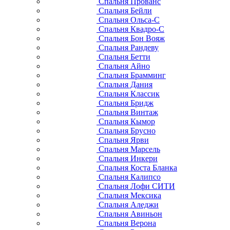
Спальня Прованс
Спальня Бейли
Спальня Ольса-С
Спальня Квадро-С
Спальня Бон Вояж
Спальня Рандеву
Спальня Бетти
Спальня Айно
Спальня Брамминг
Спальня Дания
Спальня Классик
Спальня Бридж
Спальня Винтаж
Спальня Кымор
Спальня Брусно
Спальня Ярви
Спальня Марсель
Спальня Инкери
Спальня Коста Бланка
Спальня Калипсо
Спальня Лофи СИТИ
Спальня Мексика
Спальня Аледжи
Спальня Авиньон
Спальня Верона