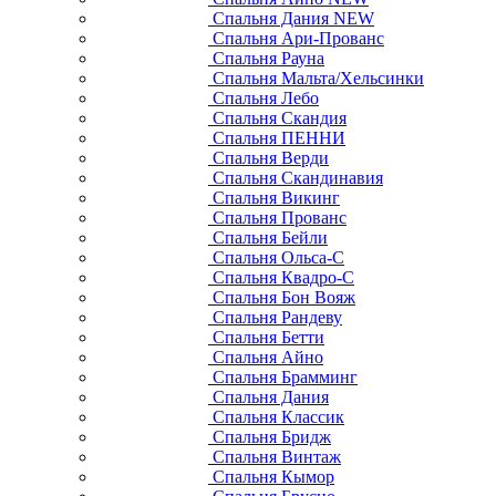
Спальня Дания NEW
Спальня Ари-Прованс
Спальня Рауна
Спальня Мальта/Хельсинки
Спальня Лебо
Спальня Скандия
Спальня ПЕННИ
Спальня Верди
Спальня Скандинавия
Спальня Викинг
Спальня Прованс
Спальня Бейли
Спальня Ольса-С
Спальня Квадро-С
Спальня Бон Вояж
Спальня Рандеву
Спальня Бетти
Спальня Айно
Спальня Брамминг
Спальня Дания
Спальня Классик
Спальня Бридж
Спальня Винтаж
Спальня Кымор