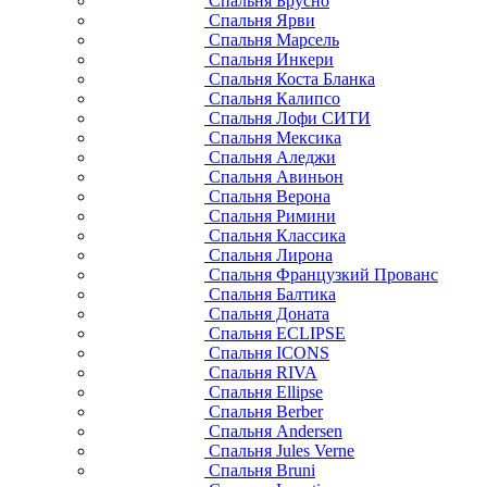
Спальня Брусно
Спальня Ярви
Спальня Марсель
Спальня Инкери
Спальня Коста Бланка
Спальня Калипсо
Спальня Лофи СИТИ
Спальня Мексика
Спальня Аледжи
Спальня Авиньон
Спальня Верона
Спальня Римини
Спальня Классика
Спальня Лирона
Спальня Французкий Прованс
Спальня Балтика
Спальня Доната
Спальня ECLIPSE
Спальня ICONS
Спальня RIVA
Спальня Ellipse
Спальня Berber
Спальня Andersen
Спальня Jules Verne
Спальня Bruni