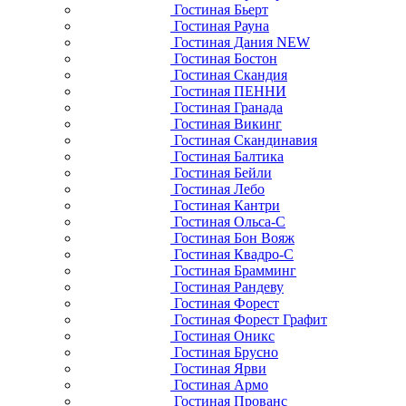
Гостиная Бьерт
Гостиная Рауна
Гостиная Дания NEW
Гостиная Бостон
Гостиная Скандия
Гостиная ПЕННИ
Гостиная Гранада
Гостиная Викинг
Гостиная Скандинавия
Гостиная Балтика
Гостиная Бейли
Гостиная Лебо
Гостиная Кантри
Гостиная Ольса-С
Гостиная Бон Вояж
Гостиная Квадро-С
Гостиная Брамминг
Гостиная Рандеву
Гостиная Форест
Гостиная Форест Графит
Гостиная Оникс
Гостиная Брусно
Гостиная Ярви
Гостиная Армо
Гостиная Прованс