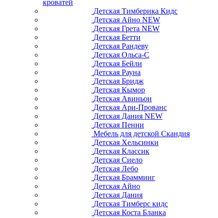
кроватей
Детская Тимберика Кидс
Детская Айно NEW
Детская Грета NEW
Детская Бетти
Детская Рандеву
Детская Ольса-С
Детская Бейли
Детская Рауна
Детская Бридж
Детская Кымор
Детская Авиньон
Детская Ари-Прованс
Детская Дания NEW
Детская Пенни
Мебель для детской Скандия
Детская Хельсинки
Детская Классик
Детская Сиело
Детская Лебо
Детская Брамминг
Детская Айно
Детская Дания
Детская Тимберс кидс
Детская Коста Бланка