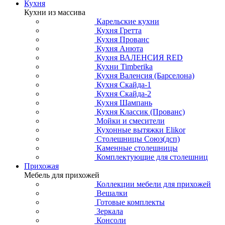
Кухня
Кухни из массива
Карельские кухни
Кухня Гретта
Кухня Прованс
Кухня Анюта
Кухня ВАЛЕНСИЯ RED
Кухни Timberika
Кухня Валенсия (Барселона)
Кухня Скайда-1
Кухня Скайда-2
Кухня Шампань
Кухня Классик (Прованс)
Мойки и смесители
Кухонные вытяжки Elikor
Столешницы Союз(дсп)
Каменные столешницы
Комплектующие для столешниц
Прихожая
Мебель для прихожей
Коллекции мебели для прихожей
Вешалки
Готовые комплекты
Зеркала
Консоли