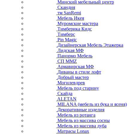
Минский мебельный центр
Скандия
тм SanRemi
Мебель Икея
Муромские мастера
Тимберика Кидс
Тимберс
Pin Magic
Дизайнерская Мебель Этажерка
Лидская МФ
Панормо Мебель
СП ММZ
Армавирская МФ
Диваны в стиле лофт
Добрый мастер
Могилевдрев
Мебель под старину
Скайда
ALETAN
MILANA (мебель из бука и ясеня)
Декоративные изделия
Мебель из ротанга
Мебель из массива сосны
Мебель из массива дуба
Матрасы Lonax