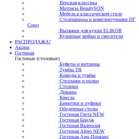
Венская классика
Матрасы BeautySON
Мебель в классическом стиле
Столешницы и комплектующие ПГ
Союз
Вытяжки для кухни ELIKOR
Кухонные мойки и смесители
РАСПРОДАЖА!
Акции
Гостиная
Гостиные (столовые)
Буфеты и витрины
Тумбы ТВ
Комоды и тумбы
Стеллажи и полки
Столики
Диваны
Кресла
Банкетки и пуфики
Обеденные столы
Гостиная Грета NEW
Гостиная Бридж
Гостиная Валенсия
Гостиная Айно NEW
Гостиная Ари-Прованс