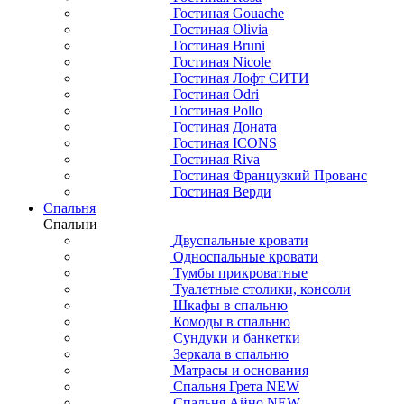
Гостиная Gouache
Гостиная Olivia
Гостиная Bruni
Гостиная Nicole
Гостиная Лофт СИТИ
Гостиная Odri
Гостиная Pollo
Гостиная Доната
Гостиная ICONS
Гостиная Riva
Гостиная Французкий Прованс
Гостиная Верди
Спальня
Спальни
Двуспальные кровати
Односпальные кровати
Тумбы прикроватные
Туалетные столики, консоли
Шкафы в спальню
Комоды в спальню
Сундуки и банкетки
Зеркала в спальню
Матрасы и основания
Спальня Грета NEW
Спальня Айно NEW