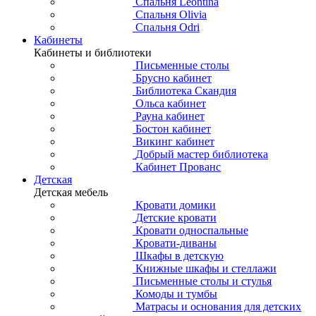
Спальня Leontina
Спальня Olivia
Спальня Odri
Кабинеты
Кабинеты и библиотеки
Письменные столы
Брусно кабинет
Библиотека Скандия
Ольса кабинет
Рауна кабинет
Бостон кабинет
Викинг кабинет
Добрый мастер библиотека
Кабинет Прованс
Детская
Детская мебель
Кровати домики
Детские кровати
Кровати односпальные
Кровати-диваны
Шкафы в детскую
Книжные шкафы и стеллажи
Письменные столы и стулья
Комоды и тумбы
Матрасы и основания для детских