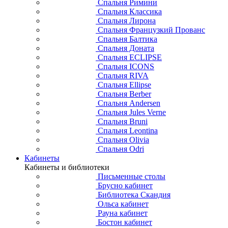
Спальня Римини
Спальня Классика
Спальня Лирона
Спальня Французкий Прованс
Спальня Балтика
Спальня Доната
Спальня ECLIPSE
Спальня ICONS
Спальня RIVA
Спальня Ellipse
Спальня Berber
Спальня Andersen
Спальня Jules Verne
Спальня Bruni
Спальня Leontina
Спальня Olivia
Спальня Odri
Кабинеты
Кабинеты и библиотеки
Письменные столы
Брусно кабинет
Библиотека Скандия
Ольса кабинет
Рауна кабинет
Бостон кабинет