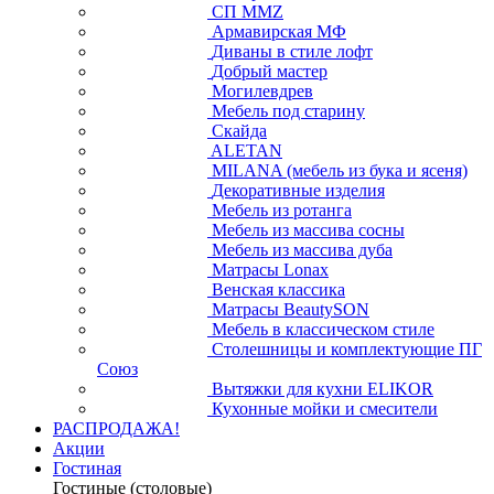
СП ММZ
Армавирская МФ
Диваны в стиле лофт
Добрый мастер
Могилевдрев
Мебель под старину
Скайда
ALETAN
MILANA (мебель из бука и ясеня)
Декоративные изделия
Мебель из ротанга
Мебель из массива сосны
Мебель из массива дуба
Матрасы Lonax
Венская классика
Матрасы BeautySON
Мебель в классическом стиле
Столешницы и комплектующие ПГ
Союз
Вытяжки для кухни ELIKOR
Кухонные мойки и смесители
РАСПРОДАЖА!
Акции
Гостиная
Гостиные (столовые)