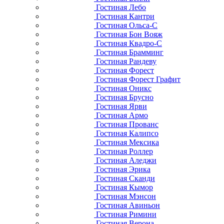
Гостиная Лебо
Гостиная Кантри
Гостиная Ольса-С
Гостиная Бон Вояж
Гостиная Квадро-С
Гостиная Брамминг
Гостиная Рандеву
Гостиная Форест
Гостиная Форест Графит
Гостиная Оникс
Гостиная Брусно
Гостиная Ярви
Гостиная Армо
Гостиная Прованс
Гостиная Калипсо
Гостиная Мексика
Гостиная Роллер
Гостиная Аледжи
Гостиная Эрика
Гостиная Сканди
Гостиная Кымор
Гостиная Мэнсон
Гостиная Авиньон
Гостиная Римини
Гостиная Верона