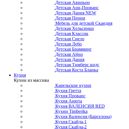
Детская Авиньон
Детская Ари-Прованс
Детская Дания NEW
Детская Пенни
Мебель для детской Скандия
Детская Хельсинки
Детская Классик
Детская Сиело
Детская Лебо
Детская Брамминг
Детская Айно
Детская Дания
Детская Тимберс кидс
Детская Коста Бланка
Кухня
Кухни из массива
Карельские кухни
Кухня Гретта
Кухня Прованс
Кухня Анюта
Кухня ВАЛЕНСИЯ RED
Кухни Timberika
Кухня Валенсия (Барселона)
Кухня Скайда-1
Кухня Скайда-2