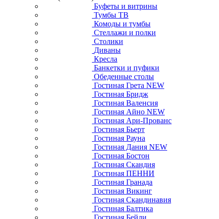
Буфеты и витрины
Тумбы ТВ
Комоды и тумбы
Стеллажи и полки
Столики
Диваны
Кресла
Банкетки и пуфики
Обеденные столы
Гостиная Грета NEW
Гостиная Бридж
Гостиная Валенсия
Гостиная Айно NEW
Гостиная Ари-Прованс
Гостиная Бьерт
Гостиная Рауна
Гостиная Дания NEW
Гостиная Бостон
Гостиная Скандия
Гостиная ПЕННИ
Гостиная Гранада
Гостиная Викинг
Гостиная Скандинавия
Гостиная Балтика
Гостиная Бейли