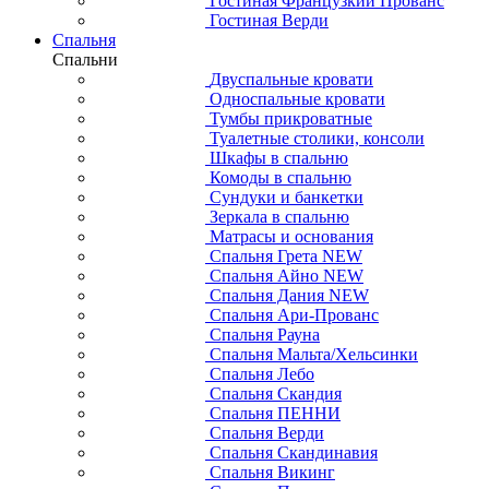
Гостиная Французкий Прованс
Гостиная Верди
Спальня
Спальни
Двуспальные кровати
Односпальные кровати
Тумбы прикроватные
Туалетные столики, консоли
Шкафы в спальню
Комоды в спальню
Сундуки и банкетки
Зеркала в спальню
Матрасы и основания
Спальня Грета NEW
Спальня Айно NEW
Спальня Дания NEW
Спальня Ари-Прованс
Спальня Рауна
Спальня Мальта/Хельсинки
Спальня Лебо
Спальня Скандия
Спальня ПЕННИ
Спальня Верди
Спальня Скандинавия
Спальня Викинг