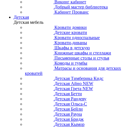
Викинг кабинет
Добрый мастер библиотека
Кабинет Прованс
Детская
Детская мебель
Кровати домики
Детские кровати
Кровати односпальные
Кровати-диваны
Шкафы в детскую
Книжные шкафы и стеллажи
Письменные столы и стулья
Комоды и тумбы
Матрасы и основания для детских
кроватей
Детская Тимберика Кидс
Детская Айно NEW
Детская Грета NEW
Детская Бетти
Детская Рандеву
Детская Ольса-С
Детская Бейли
Детская Рауна
Детская Бридж
Детская Кымор