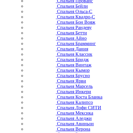
Спальня Прованс
Спальня Бейли
Спальня Ольса-С
Спальня Квадро-С
Спальня Бон Вояж
Спальня Рандеву
Спальня Бетти
Спальня Айно
Спальня Брамминг
Спальня Дания
Спальня Классик
Спальня Бридж
Спальня Винтаж
Спальня Кымор
Спальня Брусно
Спальня Ярви
Спальня Марсель
Спальня Инкери
Спальня Коста Бланка
Спальня Калипсо
Спальня Лофи СИТИ
Спальня Мексика
Спальня Аледжи
Спальня Авиньон
Спальня Верона