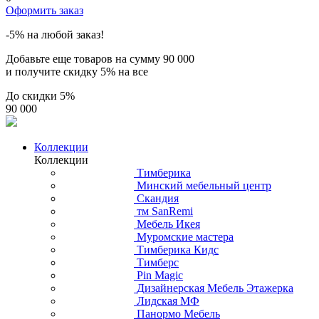
Оформить заказ
-5% на любой заказ!
Добавьте еще товаров на сумму
90 000
и получите скидку
5% на все
До скидки
5%
90 000
Коллекции
Коллекции
Тимберика
Минский мебельный центр
Скандия
тм SanRemi
Мебель Икея
Муромские мастера
Тимберика Кидс
Тимберс
Pin Magic
Дизайнерская Мебель Этажерка
Лидская МФ
Панормо Мебель