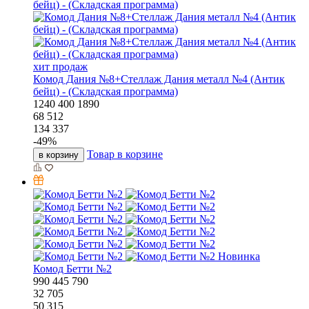
хит продаж
Комод Дания №8+Стеллаж Дания металл №4 (Антик
бейц) - (Складская программа)
1240
400
1890
68 512
134 337
-
49
%
Товар в корзине
в корзину
Новинка
Комод Бетти №2
990
445
790
32 705
50 315