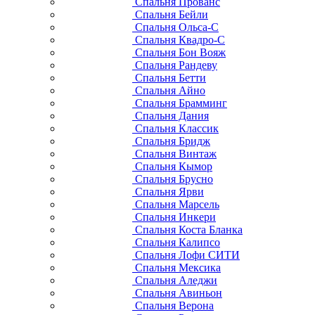
Спальня Прованс
Спальня Бейли
Спальня Ольса-С
Спальня Квадро-С
Спальня Бон Вояж
Спальня Рандеву
Спальня Бетти
Спальня Айно
Спальня Брамминг
Спальня Дания
Спальня Классик
Спальня Бридж
Спальня Винтаж
Спальня Кымор
Спальня Брусно
Спальня Ярви
Спальня Марсель
Спальня Инкери
Спальня Коста Бланка
Спальня Калипсо
Спальня Лофи СИТИ
Спальня Мексика
Спальня Аледжи
Спальня Авиньон
Спальня Верона