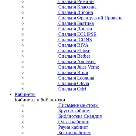
Спальня Римини
Спальня Классика
Спальня Лирона
Спальня Французкий Прованс
Спальня Балтика
Спальня Доната
Спальня ECLIPSE
Спальня ICONS
Спальня RIVA
Спальня Ellipse
Спальня Berber
Спальня Andersen
Спальня Jules Verne
Спальня Bruni
Спальня Leontina
Спальня Olivia
Спальня Odri
Кабинеты
Кабинеты и библиотеки
Письменные столы
Брусно кабинет
Библиотека Скандия
Ольса кабинет
Рауна кабинет
Бостон кабинет