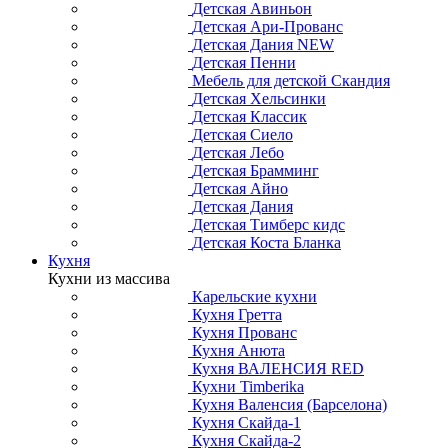
Детская Авиньон
Детская Ари-Прованс
Детская Дания NEW
Детская Пенни
Мебель для детской Скандия
Детская Хельсинки
Детская Классик
Детская Сиело
Детская Лебо
Детская Брамминг
Детская Айно
Детская Дания
Детская Тимберс кидс
Детская Коста Бланка
Кухня
Кухни из массива
Карельские кухни
Кухня Гретта
Кухня Прованс
Кухня Анюта
Кухня ВАЛЕНСИЯ RED
Кухни Timberika
Кухня Валенсия (Барселона)
Кухня Скайда-1
Кухня Скайда-2