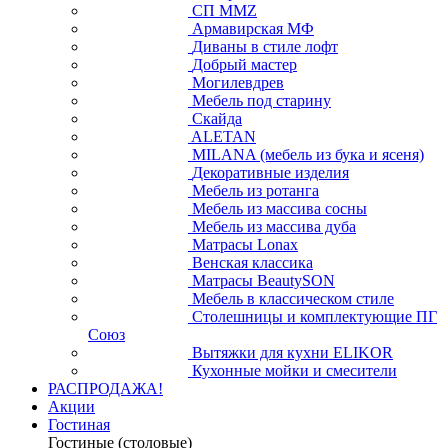
СП ММZ
Армавирская МФ
Диваны в стиле лофт
Добрый мастер
Могилевдрев
Мебель под старину
Скайда
ALETAN
MILANA (мебель из бука и ясеня)
Декоративные изделия
Мебель из ротанга
Мебель из массива сосны
Мебель из массива дуба
Матрасы Lonax
Венская классика
Матрасы BeautySON
Мебель в классическом стиле
Столешницы и комплектующие ПГ
Союз
Вытяжки для кухни ELIKOR
Кухонные мойки и смесители
РАСПРОДАЖА!
Акции
Гостиная
Гостиные (столовые)