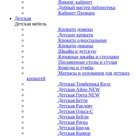
Викинг кабинет
Добрый мастер библиотека
Кабинет Прованс
Детская
Детская мебель
Кровати домики
Детские кровати
Кровати односпальные
Кровати-диваны
Шкафы в детскую
Книжные шкафы и стеллажи
Письменные столы и стулья
Комоды и тумбы
Матрасы и основания для детских
кроватей
Детская Тимберика Кидс
Детская Айно NEW
Детская Грета NEW
Детская Бетти
Детская Рандеву
Детская Ольса-С
Детская Бейли
Детская Рауна
Детская Бридж
Детская Кымор