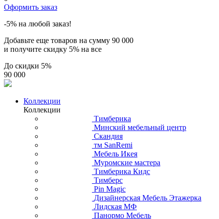
Оформить заказ
-5% на любой заказ!
Добавьте еще товаров на сумму
90 000
и получите скидку
5% на все
До скидки
5%
90 000
Коллекции
Коллекции
Тимберика
Минский мебельный центр
Скандия
тм SanRemi
Мебель Икея
Муромские мастера
Тимберика Кидс
Тимберс
Pin Magic
Дизайнерская Мебель Этажерка
Лидская МФ
Панормо Мебель