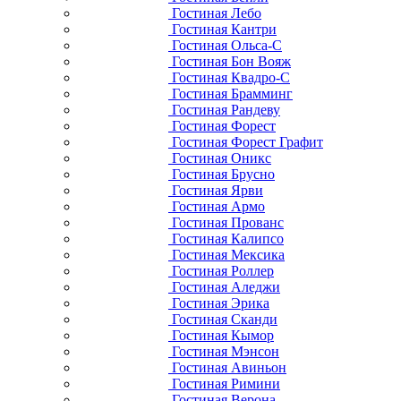
Гостиная Лебо
Гостиная Кантри
Гостиная Ольса-С
Гостиная Бон Вояж
Гостиная Квадро-С
Гостиная Брамминг
Гостиная Рандеву
Гостиная Форест
Гостиная Форест Графит
Гостиная Оникс
Гостиная Брусно
Гостиная Ярви
Гостиная Армо
Гостиная Прованс
Гостиная Калипсо
Гостиная Мексика
Гостиная Роллер
Гостиная Аледжи
Гостиная Эрика
Гостиная Сканди
Гостиная Кымор
Гостиная Мэнсон
Гостиная Авиньон
Гостиная Римини
Гостиная Верона