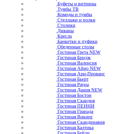
Буфеты и витрины
Тумбы ТВ
Комоды и тумбы
Стеллажи и полки
Столики
Диваны
Кресла
Банкетки и пуфики
Обеденные столы
Гостиная Грета NEW
Гостиная Бридж
Гостиная Валенсия
Гостиная Айно NEW
Гостиная Ари-Прованс
Гостиная Бьерт
Гостиная Рауна
Гостиная Дания NEW
Гостиная Бостон
Гостиная Скандия
Гостиная ПЕННИ
Гостиная Гранада
Гостиная Викинг
Гостиная Скандинавия
Гостиная Балтика
Гостиная Бейли