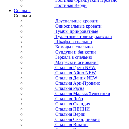
Гостиная Французкий Прованс
Гостиная Верди
Спальня
Спальни
Двуспальные кровати
Односпальные кровати
Тумбы прикроватные
Туалетные столики, консоли
Шкафы в спальню
Комоды в спальню
Сундуки и банкетки
Зеркала в спальню
Матрасы и основания
Спальня Грета NEW
Спальня Айно NEW
Спальня Дания NEW
Спальня Ари-Прованс
Спальня Рауна
Спальня Мальта/Хельсинки
Спальня Лебо
Спальня Скандия
Спальня ПЕННИ
Спальня Верди
Спальня Скандинавия
Спальня Викинг