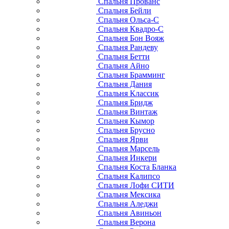
Спальня Прованс
Спальня Бейли
Спальня Ольса-С
Спальня Квадро-С
Спальня Бон Вояж
Спальня Рандеву
Спальня Бетти
Спальня Айно
Спальня Брамминг
Спальня Дания
Спальня Классик
Спальня Бридж
Спальня Винтаж
Спальня Кымор
Спальня Брусно
Спальня Ярви
Спальня Марсель
Спальня Инкери
Спальня Коста Бланка
Спальня Калипсо
Спальня Лофи СИТИ
Спальня Мексика
Спальня Аледжи
Спальня Авиньон
Спальня Верона