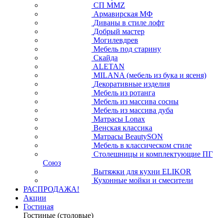
СП ММZ
Армавирская МФ
Диваны в стиле лофт
Добрый мастер
Могилевдрев
Мебель под старину
Скайда
ALETAN
MILANA (мебель из бука и ясеня)
Декоративные изделия
Мебель из ротанга
Мебель из массива сосны
Мебель из массива дуба
Матрасы Lonax
Венская классика
Матрасы BeautySON
Мебель в классическом стиле
Столешницы и комплектующие ПГ
Союз
Вытяжки для кухни ELIKOR
Кухонные мойки и смесители
РАСПРОДАЖА!
Акции
Гостиная
Гостиные (столовые)