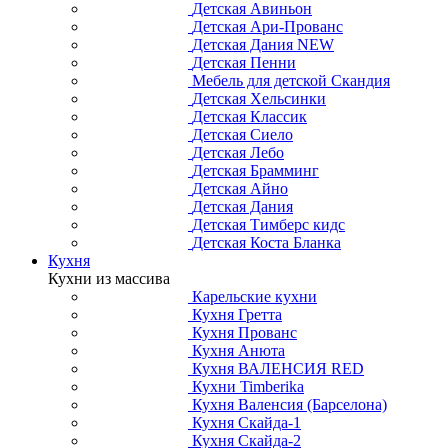
Детская Авиньон
Детская Ари-Прованс
Детская Дания NEW
Детская Пенни
Мебель для детской Скандия
Детская Хельсинки
Детская Классик
Детская Сиело
Детская Лебо
Детская Брамминг
Детская Айно
Детская Дания
Детская Тимберс кидс
Детская Коста Бланка
Кухня
Кухни из массива
Карельские кухни
Кухня Гретта
Кухня Прованс
Кухня Анюта
Кухня ВАЛЕНСИЯ RED
Кухни Timberika
Кухня Валенсия (Барселона)
Кухня Скайда-1
Кухня Скайда-2