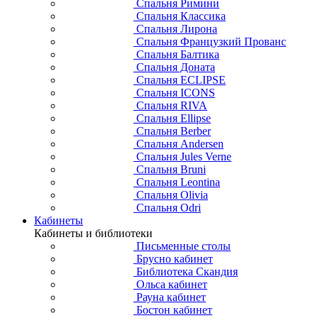
Спальня Римини
Спальня Классика
Спальня Лирона
Спальня Французкий Прованс
Спальня Балтика
Спальня Доната
Спальня ECLIPSE
Спальня ICONS
Спальня RIVA
Спальня Ellipse
Спальня Berber
Спальня Andersen
Спальня Jules Verne
Спальня Bruni
Спальня Leontina
Спальня Olivia
Спальня Odri
Кабинеты
Кабинеты и библиотеки
Письменные столы
Брусно кабинет
Библиотека Скандия
Ольса кабинет
Рауна кабинет
Бостон кабинет