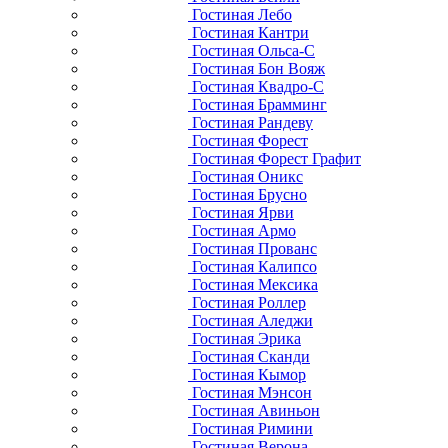
Гостиная Лебо
Гостиная Кантри
Гостиная Ольса-С
Гостиная Бон Вояж
Гостиная Квадро-С
Гостиная Брамминг
Гостиная Рандеву
Гостиная Форест
Гостиная Форест Графит
Гостиная Оникс
Гостиная Брусно
Гостиная Ярви
Гостиная Армо
Гостиная Прованс
Гостиная Калипсо
Гостиная Мексика
Гостиная Роллер
Гостиная Аледжи
Гостиная Эрика
Гостиная Сканди
Гостиная Кымор
Гостиная Мэнсон
Гостиная Авиньон
Гостиная Римини
Гостиная Верона