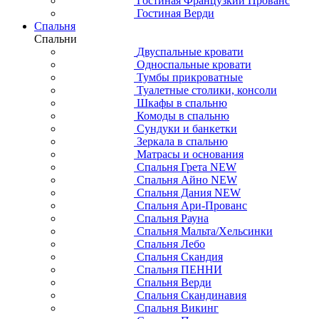
Гостиная Французкий Прованс
Гостиная Верди
Спальня
Спальни
Двуспальные кровати
Односпальные кровати
Тумбы прикроватные
Туалетные столики, консоли
Шкафы в спальню
Комоды в спальню
Сундуки и банкетки
Зеркала в спальню
Матрасы и основания
Спальня Грета NEW
Спальня Айно NEW
Спальня Дания NEW
Спальня Ари-Прованс
Спальня Рауна
Спальня Мальта/Хельсинки
Спальня Лебо
Спальня Скандия
Спальня ПЕННИ
Спальня Верди
Спальня Скандинавия
Спальня Викинг