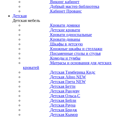
Викинг кабинет
Добрый мастер библиотека
Кабинет Прованс
Детская
Детская мебель
Кровати домики
Детские кровати
Кровати односпальные
Кровати-диваны
Шкафы в детскую
Книжные шкафы и стеллажи
Письменные столы и стулья
Комоды и тумбы
Матрасы и основания для детских
кроватей
Детская Тимберика Кидс
Детская Айно NEW
Детская Грета NEW
Детская Бетти
Детская Рандеву
Детская Ольса-С
Детская Бейли
Детская Рауна
Детская Бридж
Детская Кымор