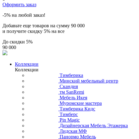
Оформить заказ
-5% на любой заказ!
Добавьте еще товаров на сумму
90 000
и получите скидку
5% на все
До скидки
5%
90 000
Коллекции
Коллекции
Тимберика
Минский мебельный центр
Скандия
тм SanRemi
Мебель Икея
Муромские мастера
Тимберика Кидс
Тимберс
Pin Magic
Дизайнерская Мебель Этажерка
Лидская МФ
Панормо Мебель