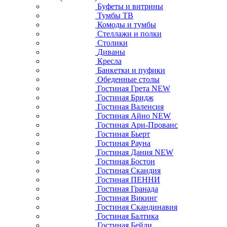
Буфеты и витрины
Тумбы ТВ
Комоды и тумбы
Стеллажи и полки
Столики
Диваны
Кресла
Банкетки и пуфики
Обеденные столы
Гостиная Грета NEW
Гостиная Бридж
Гостиная Валенсия
Гостиная Айно NEW
Гостиная Ари-Прованс
Гостиная Бьерт
Гостиная Рауна
Гостиная Дания NEW
Гостиная Бостон
Гостиная Скандия
Гостиная ПЕННИ
Гостиная Гранада
Гостиная Викинг
Гостиная Скандинавия
Гостиная Балтика
Гостиная Бейли