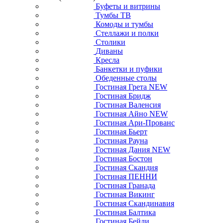
Буфеты и витрины
Тумбы ТВ
Комоды и тумбы
Стеллажи и полки
Столики
Диваны
Кресла
Банкетки и пуфики
Обеденные столы
Гостиная Грета NEW
Гостиная Бридж
Гостиная Валенсия
Гостиная Айно NEW
Гостиная Ари-Прованс
Гостиная Бьерт
Гостиная Рауна
Гостиная Дания NEW
Гостиная Бостон
Гостиная Скандия
Гостиная ПЕННИ
Гостиная Гранада
Гостиная Викинг
Гостиная Скандинавия
Гостиная Балтика
Гостиная Бейли