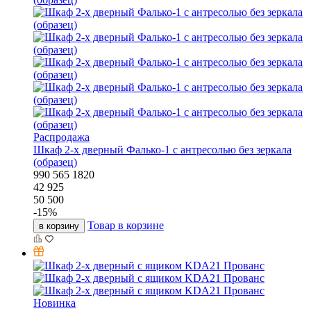
Распродажа
Шкаф 2-х дверный Фалько-1 с антресолью без зеркала
(образец)
990
565
1820
42 925
50 500
-
15
%
Товар в корзине
в корзину
Новинка