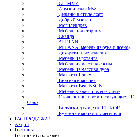
СП ММZ
Армавирская МФ
Диваны в стиле лофт
Добрый мастер
Могилевдрев
Мебель под старину
Скайда
ALETAN
MILANA (мебель из бука и ясеня)
Декоративные изделия
Мебель из ротанга
Мебель из массива сосны
Мебель из массива дуба
Матрасы Lonax
Венская классика
Матрасы BeautySON
Мебель в классическом стиле
Столешницы и комплектующие ПГ
Союз
Вытяжки для кухни ELIKOR
Кухонные мойки и смесители
РАСПРОДАЖА!
Акции
Гостиная
Гостиные (столовые)