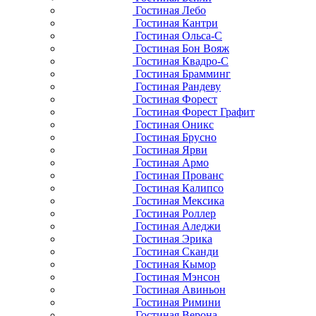
Гостиная Лебо
Гостиная Кантри
Гостиная Ольса-С
Гостиная Бон Вояж
Гостиная Квадро-С
Гостиная Брамминг
Гостиная Рандеву
Гостиная Форест
Гостиная Форест Графит
Гостиная Оникс
Гостиная Брусно
Гостиная Ярви
Гостиная Армо
Гостиная Прованс
Гостиная Калипсо
Гостиная Мексика
Гостиная Роллер
Гостиная Аледжи
Гостиная Эрика
Гостиная Сканди
Гостиная Кымор
Гостиная Мэнсон
Гостиная Авиньон
Гостиная Римини
Гостиная Верона