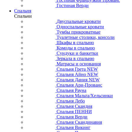
Гостиная Французкий Прованс
Гостиная Верди
Спальня
Спальни
Двуспальные кровати
Односпальные кровати
Тумбы прикроватные
Туалетные столики, консоли
Шкафы в спальню
Комоды в спальню
Сундуки и банкетки
Зеркала в спальню
Матрасы и основания
Спальня Грета NEW
Спальня Айно NEW
Спальня Дания NEW
Спальня Ари-Прованс
Спальня Рауна
Спальня Мальта/Хельсинки
Спальня Лебо
Спальня Скандия
Спальня ПЕННИ
Спальня Верди
Спальня Скандинавия
Спальня Викинг