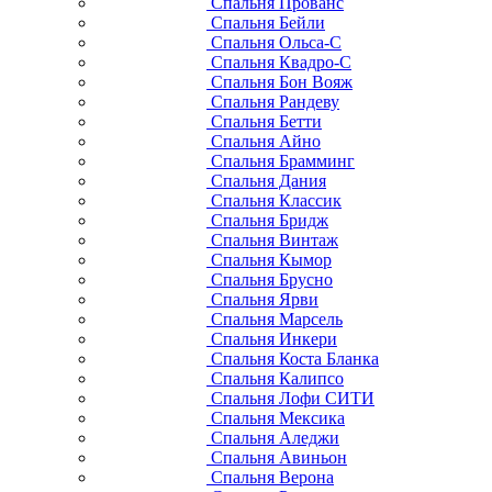
Спальня Прованс
Спальня Бейли
Спальня Ольса-С
Спальня Квадро-С
Спальня Бон Вояж
Спальня Рандеву
Спальня Бетти
Спальня Айно
Спальня Брамминг
Спальня Дания
Спальня Классик
Спальня Бридж
Спальня Винтаж
Спальня Кымор
Спальня Брусно
Спальня Ярви
Спальня Марсель
Спальня Инкери
Спальня Коста Бланка
Спальня Калипсо
Спальня Лофи СИТИ
Спальня Мексика
Спальня Аледжи
Спальня Авиньон
Спальня Верона