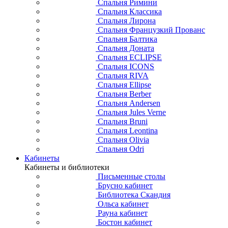
Спальня Римини
Спальня Классика
Спальня Лирона
Спальня Французкий Прованс
Спальня Балтика
Спальня Доната
Спальня ECLIPSE
Спальня ICONS
Спальня RIVA
Спальня Ellipse
Спальня Berber
Спальня Andersen
Спальня Jules Verne
Спальня Bruni
Спальня Leontina
Спальня Olivia
Спальня Odri
Кабинеты
Кабинеты и библиотеки
Письменные столы
Брусно кабинет
Библиотека Скандия
Ольса кабинет
Рауна кабинет
Бостон кабинет