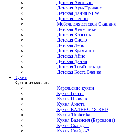
Детская Авиньон
Детская Ари-Прованс
Детская Дания NEW
Детская Пенни
Мебель для детской Скандия
Детская Хельсинки
Детская Классик
Детская Сиело
Детская Лебо
Детская Брамминг
Детская Айно
Детская Дания
Детская Тимберс кидс
Детская Коста Бланка
Кухня
Кухни из массива
Карельские кухни
Кухня Гретта
Кухня Прованс
Кухня Анюта
Кухня ВАЛЕНСИЯ RED
Кухни Timberika
Кухня Валенсия (Барселона)
Кухня Скайда-1
Кухня Скайда-2