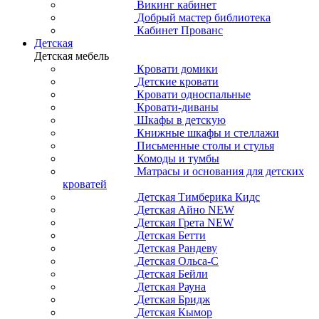
Викинг кабинет
Добрый мастер библиотека
Кабинет Прованс
Детская
Детская мебель
Кровати домики
Детские кровати
Кровати односпальные
Кровати-диваны
Шкафы в детскую
Книжные шкафы и стеллажи
Письменные столы и стулья
Комоды и тумбы
Матрасы и основания для детских
кроватей
Детская Тимберика Кидс
Детская Айно NEW
Детская Грета NEW
Детская Бетти
Детская Рандеву
Детская Ольса-С
Детская Бейли
Детская Рауна
Детская Бридж
Детская Кымор