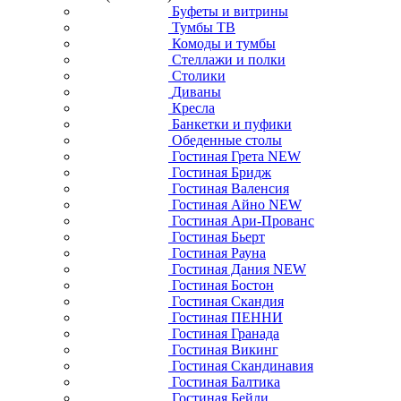
Буфеты и витрины
Тумбы ТВ
Комоды и тумбы
Стеллажи и полки
Столики
Диваны
Кресла
Банкетки и пуфики
Обеденные столы
Гостиная Грета NEW
Гостиная Бридж
Гостиная Валенсия
Гостиная Айно NEW
Гостиная Ари-Прованс
Гостиная Бьерт
Гостиная Рауна
Гостиная Дания NEW
Гостиная Бостон
Гостиная Скандия
Гостиная ПЕННИ
Гостиная Гранада
Гостиная Викинг
Гостиная Скандинавия
Гостиная Балтика
Гостиная Бейли