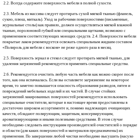
2.2. Всегда содержите поверхность мебели в полной сухости.
2.3. Мебель из массива следует протирать сухой мягкой тканью (фланель,
сукно, плюш, миткаль). Уход за рабочими поверхностями (письменные,
журнальные столы) как правило, должен осуществляться мягкой влажной
тканью, поролоновой губкой или специальными щетками, возможно с
применением соответствующих моющих средств. 2.4. Поверхности мебели
покрытые лаком рекомендуется освежать специальным жидким составом
«Полироль для мебели с воском» не реже одного раза в месяц.
2.5. Поверхность зеркал и стекол следует протирать мягкой тканью, для
удаления загрязнений рекомендуется применять специальные средства.
2.6. Рекомендуется очистить любую часть мебели как можно скорее после
того, как она испачкалась. Если вы оставляете загрязнение на некоторое
время, то заметно повышается опасность образования разводов, пятен и
повреждений мебельных изделий и их частей. В случае стойких
загрязнений лакированных поверхностей рекомендуется использовать
специальные очистители, которые в настоящее время предоставлены в
достаточно широком ассортименте и, помимо надлежащих очищающих
качеств, обладают полирующим, защитным, консервирующим,
ароматизирующими и иными полезными средствами. В этом случае
необходимо следовать инструкциям производителей очистителей о порядке
и области (для каких поверхностей и материалов предназначены) их
применения. По завершении любой чистки необходимо высушить (насухо