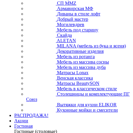
СП ММZ
Армавирская МФ
Диваны в стиле лофт
Добрый мастер
Могилевдрев
Мебель под старину
Скайда
ALETAN
MILANA (мебель из бука и ясеня)
Декоративные изделия
Мебель из ротанга
Мебель из массива сосны
Мебель из массива дуба
Матрасы Lonax
Венская классика
Матрасы BeautySON
Мебель в классическом стиле
Столешницы и комплектующие ПГ
Союз
Вытяжки для кухни ELIKOR
Кухонные мойки и смесители
РАСПРОДАЖА!
Акции
Гостиная
Гостиные (столовые)