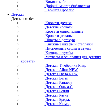
Викинг кабинет
Добрый мастер библиотека
Кабинет Прованс
Детская
Детская мебель
Кровати домики
Детские кровати
Кровати односпальные
Кровати-диваны
Шкафы в детскую
Книжные шкафы и стеллажи
Письменные столы и стулья
Комоды и тумбы
Матрасы и основания для детских
кроватей
Детская Тимберика Кидс
Детская Айно NEW
Детская Грета NEW
Детская Бетти
Детская Рандеву
Детская Ольса-С
Детская Бейли
Детская Рауна
Детская Бридж
Детская Кымор