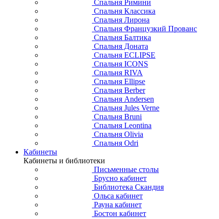
Спальня Римини
Спальня Классика
Спальня Лирона
Спальня Французкий Прованс
Спальня Балтика
Спальня Доната
Спальня ECLIPSE
Спальня ICONS
Спальня RIVA
Спальня Ellipse
Спальня Berber
Спальня Andersen
Спальня Jules Verne
Спальня Bruni
Спальня Leontina
Спальня Olivia
Спальня Odri
Кабинеты
Кабинеты и библиотеки
Письменные столы
Брусно кабинет
Библиотека Скандия
Ольса кабинет
Рауна кабинет
Бостон кабинет