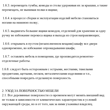
1.6.3. перемещать тумбы, комоды и столы удерживая их за крышки, а также
перемещать, не вынимая полки и ящики;
1.6.4. в процессе сборки и эксплуатации изделий мебели становиться
ногами на нижнюю полку;
1.6.5. выдвигать большие ящики комодов, отделений для хранения за одну
ручку во избежание перекоса ящика и выхода из строя направляющих;
1.6.6. открывать в пустом (незаполненном вещами) шкафу все двери
одновременно, во избежание опрокидывания шкафа;
1.6.7. оставлять мебель в помещении, где производятся ремонтно-
отделочные работы.
1.6.8. следует быть осторожным с острыми, жесткими, тяжелыми
предметами, щетками, песком, металлическими изделиями и т.п.,
способными повредить отделанную поверхность.
2. УХОД ЗА ПОВЕРХНОСТЬЮ МЕБЕЛИ
2.1. Все деревянные поверхности со временем могут менять внешний вид
не только в зависимости от климатических характеристик и условий
окружающей среды, но и от того, как за ними ухаживал владелец.