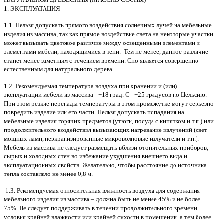
1. ЭКСПЛУАТАЦИЯ
1.1. Нельзя допускать прямого воздействия солнечных лучей на мебельные
изделия из массива, так как прямое воздействие света на некоторые участки
может вызывать цветовое различие между освещенными элементами и
элементами мебели, находящимися в тени. Тем не менее, данное различие
станет менее заметным с течением времени. Оно является совершенно
естественным для натурального дерева.
1.2. Рекомендуемая температура воздуха при хранении и (или)
эксплуатации мебели из массива - +18 град. С - +25 градусов по Цельсию.
При этом резкие перепады температуры в этом промежутке могут серьезно
повредить изделие или его части. Нельзя допускать попадания на
мебельные изделия горячих предметов (утюги, посуда с кипятком и т.п.) или
продолжительного воздействия вызывающих нагревание излучений (свет
мощных ламп, неэкранизированные микроволновые излучатели и т.п.).
Мебель из массива не следует размещать вблизи отопительных приборов,
сырых и холодных стен во избежание ухудшения внешнего вида и
эксплуатационных свойств. Желательно, чтобы расстояние до источника
тепла составляло не менее 0,8 м.
1.3. Рекомендуемая относительная влажность воздуха для содержания
мебельного изделия из массива – должна быть не менее 45% и не более
75%. Не следует поддерживать в течении продолжительного времени
условия крайней влажности или крайней сухости в помещении, а тем более