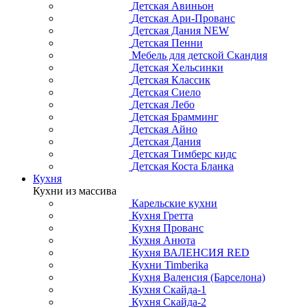
Детская Авиньон
Детская Ари-Прованс
Детская Дания NEW
Детская Пенни
Мебель для детской Скандия
Детская Хельсинки
Детская Классик
Детская Сиело
Детская Лебо
Детская Брамминг
Детская Айно
Детская Дания
Детская Тимберс кидс
Детская Коста Бланка
Кухня
Кухни из массива
Карельские кухни
Кухня Гретта
Кухня Прованс
Кухня Анюта
Кухня ВАЛЕНСИЯ RED
Кухни Timberika
Кухня Валенсия (Барселона)
Кухня Скайда-1
Кухня Скайда-2