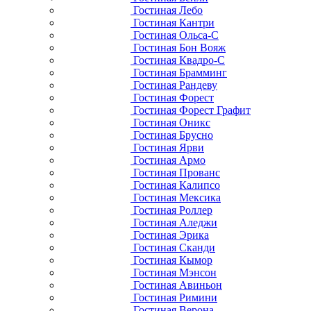
Гостиная Лебо
Гостиная Кантри
Гостиная Ольса-С
Гостиная Бон Вояж
Гостиная Квадро-С
Гостиная Брамминг
Гостиная Рандеву
Гостиная Форест
Гостиная Форест Графит
Гостиная Оникс
Гостиная Брусно
Гостиная Ярви
Гостиная Армо
Гостиная Прованс
Гостиная Калипсо
Гостиная Мексика
Гостиная Роллер
Гостиная Аледжи
Гостиная Эрика
Гостиная Сканди
Гостиная Кымор
Гостиная Мэнсон
Гостиная Авиньон
Гостиная Римини
Гостиная Верона