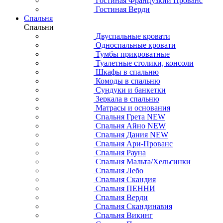
Гостиная Французкий Прованс
Гостиная Верди
Спальня
Спальни
Двуспальные кровати
Односпальные кровати
Тумбы прикроватные
Туалетные столики, консоли
Шкафы в спальню
Комоды в спальню
Сундуки и банкетки
Зеркала в спальню
Матрасы и основания
Спальня Грета NEW
Спальня Айно NEW
Спальня Дания NEW
Спальня Ари-Прованс
Спальня Рауна
Спальня Мальта/Хельсинки
Спальня Лебо
Спальня Скандия
Спальня ПЕННИ
Спальня Верди
Спальня Скандинавия
Спальня Викинг