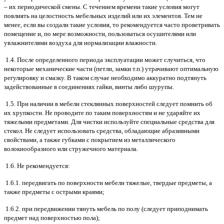
– их периодической смены. С течением времени такие условия могут
повлиять на целостность мебельных изделий или их элементов. Тем не
менее, если вы создали такие условия, то рекомендуется часто проветривать
помещение и, по мере возможности, пользоваться осушителями или
увлажнителями воздуха для нормализации влажности.
1.4. После определенного периода эксплуатации может случиться, что
некоторые механические части (петли, замки т.п.) утрачивают оптимальную
регулировку и смазку. В таком случае необходимо аккуратно подтянуть
задействованные в соединениях гайки, винты либо шурупы.
1.5. При наличии в мебели стеклянных поверхностей следует помнить об
их хрупкости. Не проводите по таким поверхностям и не ударяйте их
тяжелыми предметами. Для чистки используйте специальные средства для
стекол. Не следует использовать средства, обладающие абразивными
свойствами, а также губками с покрытием из металлического
волокнообразного или стружечного материала.
1.6. Не рекомендуется:
1.6.1. передвигать по поверхности мебели тяжелые, твердые предметы, а
также предметы с острыми краями;
1.6.2. при передвижении тянуть мебель по полу (следует приподнимать
предмет над поверхностью пола);