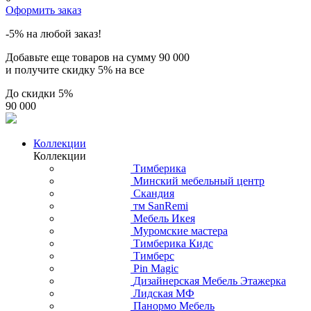
Оформить заказ
-5% на любой заказ!
Добавьте еще товаров на сумму
90 000
и получите скидку
5% на все
До скидки
5%
90 000
Коллекции
Коллекции
Тимберика
Минский мебельный центр
Скандия
тм SanRemi
Мебель Икея
Муромские мастера
Тимберика Кидс
Тимберс
Pin Magic
Дизайнерская Мебель Этажерка
Лидская МФ
Панормо Мебель