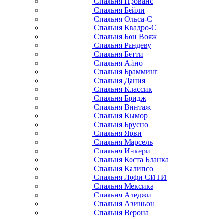
Спальня Прованс
Спальня Бейли
Спальня Ольса-С
Спальня Квадро-С
Спальня Бон Вояж
Спальня Рандеву
Спальня Бетти
Спальня Айно
Спальня Брамминг
Спальня Дания
Спальня Классик
Спальня Бридж
Спальня Винтаж
Спальня Кымор
Спальня Брусно
Спальня Ярви
Спальня Марсель
Спальня Инкери
Спальня Коста Бланка
Спальня Калипсо
Спальня Лофи СИТИ
Спальня Мексика
Спальня Аледжи
Спальня Авиньон
Спальня Верона