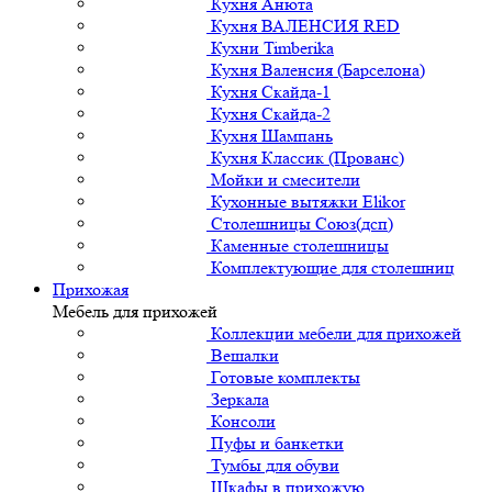
Кухня Анюта
Кухня ВАЛЕНСИЯ RED
Кухни Timberika
Кухня Валенсия (Барселона)
Кухня Скайда-1
Кухня Скайда-2
Кухня Шампань
Кухня Классик (Прованс)
Мойки и смесители
Кухонные вытяжки Elikor
Столешницы Союз(дсп)
Каменные столешницы
Комплектующие для столешниц
Прихожая
Мебель для прихожей
Коллекции мебели для прихожей
Вешалки
Готовые комплекты
Зеркала
Консоли
Пуфы и банкетки
Тумбы для обуви
Шкафы в прихожую