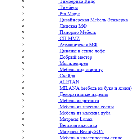
Тимберика Кидс
Тимберс
Pin Magic
Дизайнерская Мебель Этажерка
Лидская МФ
Панормо Мебель
СП ММZ
Армавирская МФ
Диваны в стиле лофт
Добрый мастер
Могилевдрев
Мебель под старину
Скайда
ALETAN
MILANA (мебель из бука и ясеня)
Декоративные изделия
Мебель из ротанга
Мебель из массива сосны
Мебель из массива дуба
Матрасы Lonax
Венская классика
Матрасы BeautySON
Мебель в классическом стиле