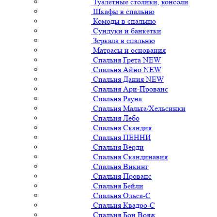
Туалетные столики, консоли
Шкафы в спальню
Комоды в спальню
Сундуки и банкетки
Зеркала в спальню
Матрасы и основания
Спальня Грета NEW
Спальня Айно NEW
Спальня Дания NEW
Спальня Ари-Прованс
Спальня Рауна
Спальня Мальта/Хельсинки
Спальня Лебо
Спальня Скандия
Спальня ПЕННИ
Спальня Верди
Спальня Скандинавия
Спальня Викинг
Спальня Прованс
Спальня Бейли
Спальня Ольса-С
Спальня Квадро-С
Спальня Бон Вояж