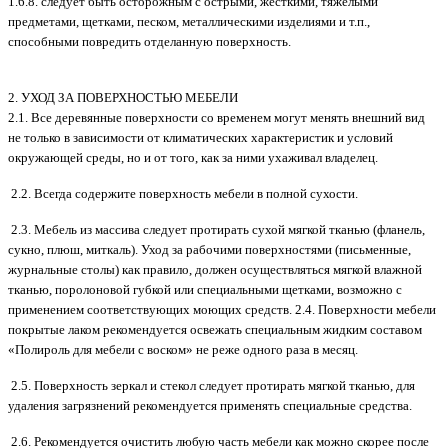
1.6.8. следует быть осторожным с острыми, жесткими, тяжелыми
предметами, щетками, песком, металлическими изделиями и т.п.,
способными повредить отделанную поверхность.
2. УХОД ЗА ПОВЕРХНОСТЬЮ МЕБЕЛИ
2.1. Все деревянные поверхности со временем могут менять внешний вид
не только в зависимости от климатических характеристик и условий
окружающей среды, но и от того, как за ними ухаживал владелец.
2.2. Всегда содержите поверхность мебели в полной сухости.
2.3. Мебель из массива следует протирать сухой мягкой тканью (фланель,
сукно, плюш, миткаль). Уход за рабочими поверхностями (письменные,
журнальные столы) как правило, должен осуществляться мягкой влажной
тканью, поролоновой губкой или специальными щетками, возможно с
применением соответствующих моющих средств. 2.4. Поверхности мебели
покрытые лаком рекомендуется освежать специальным жидким составом
«Полироль для мебели с воском» не реже одного раза в месяц.
2.5. Поверхность зеркал и стекол следует протирать мягкой тканью, для
удаления загрязнений рекомендуется применять специальные средства.
2.6. Рекомендуется очистить любую часть мебели как можно скорее после