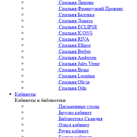
Спальня Лирона
Спальня Французкий Прованс
Спальня Балтика
Спальня Доната
Спальня ECLIPSE
Спальня ICONS
Спальня RIVA
Спальня Ellipse
Спальня Berber
Спальня Andersen
Спальня Jules Verne
Спальня Bruni
Спальня Leontina
Спальня Olivia
Спальня Odri
Кабинеты
Кабинеты и библиотеки
Письменные столы
Брусно кабинет
Библиотека Скандия
Ольса кабинет
Рауна кабинет
Бостон кабинет