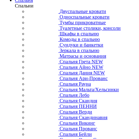
Спальня
Спальни
Двуспальные кровати
Односпальные кровати
Тумбы прикроватные
Туалетные столики, консоли
Шкафы в спальню
Комоды в спальню
Сундуки и банкетки
Зеркала в спальню
Матрасы и основания
Спальня Грета NEW
Спальня Айно NEW
Спальня Дания NEW
Спальня Ари-Прованс
Спальня Рауна
Спальня Мальта/Хельсинки
Спальня Лебо
Спальня Скандия
Спальня ПЕННИ
Спальня Верди
Спальня Скандинавия
Спальня Викинг
Спальня Прованс
Спальня Бейли