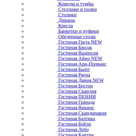
Комоды и тумбы
Стеллажи и полки
Столики
Диваны
Кресла
Банкетки и пуфики
Обеденные столы
Гостиная Грета NEW
Гостиная Бридж
Гостиная Валенсия
Гостиная Айно NEW
Гостиная Ари-Прованс
Гостиная Бьерт
Гостиная Рауна
Гостиная Дания NEW
Гостиная Бостон
Гостиная Скандия
Гостиная ПЕННИ
Гостиная Гранада
Гостиная Викинг
Гостиная Скандинавия
Гостиная Балтика
Гостиная Бейли
Гостиная Лебо
Гостиная Кантри