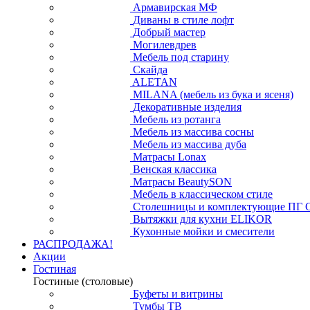
Армавирская МФ
Диваны в стиле лофт
Добрый мастер
Могилевдрев
Мебель под старину
Скайда
ALETAN
MILANA (мебель из бука и ясеня)
Декоративные изделия
Мебель из ротанга
Мебель из массива сосны
Мебель из массива дуба
Матрасы Lonax
Венская классика
Матрасы BeautySON
Мебель в классическом стиле
Столешницы и комплектующие ПГ 
Вытяжки для кухни ELIKOR
Кухонные мойки и смесители
РАСПРОДАЖА!
Акции
Гостиная
Гостиные (столовые)
Буфеты и витрины
Тумбы ТВ