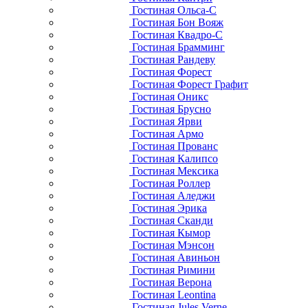
Гостиная Ольса-С
Гостиная Бон Вояж
Гостиная Квадро-С
Гостиная Брамминг
Гостиная Рандеву
Гостиная Форест
Гостиная Форест Графит
Гостиная Оникс
Гостиная Брусно
Гостиная Ярви
Гостиная Армо
Гостиная Прованс
Гостиная Калипсо
Гостиная Мексика
Гостиная Роллер
Гостиная Аледжи
Гостиная Эрика
Гостиная Сканди
Гостиная Кымор
Гостиная Мэнсон
Гостиная Авиньон
Гостиная Римини
Гостиная Верона
Гостиная Leontina
Гостиная Jules Verne