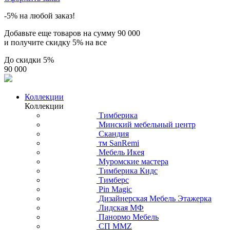
-5% на любой заказ!
Добавьте еще товаров на сумму
90 000
и получите скидку
5% на все
До скидки
5%
90 000
Коллекции
Коллекции
Тимберика
Минский мебельный центр
Скандия
тм SanRemi
Мебель Икея
Муромские мастера
Тимберика Кидс
Тимберс
Pin Magic
Дизайнерская Мебель Этажерка
Лидская МФ
Панормо Мебель
СП ММZ