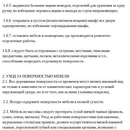
1.6.5. выдвигать большие ящики комодов, отделений для хранения за одну
ручку во избежание перекоса ящика и выхода из строя направляющих;
1.6.6. открывать в пустом (незаполненном вещами) шкафу все двери
одновременно, во избежание опрокидывания шкафа;
1.6.7. оставлять мебель в помещении, где производятся ремонтно-
отделочные работы.
1.6.8. следует быть осторожным с острыми, жесткими, тяжелыми
предметами, щетками, песком, металлическими изделиями и т.п.,
способными повредить отделанную поверхность.
2. УХОД ЗА ПОВЕРХНОСТЬЮ МЕБЕЛИ
2.1. Все деревянные поверхности со временем могут менять внешний вид
не только в зависимости от климатических характеристик и условий
окружающей среды, но и от того, как за ними ухаживал владелец.
2.2. Всегда содержите поверхность мебели в полной сухости.
2.3. Мебель из массива следует протирать сухой мягкой тканью (фланель,
сукно, плюш, миткаль). Уход за рабочими поверхностями (письменные,
журнальные столы) как правило, должен осуществляться мягкой влажной
тканью, поролоновой губкой или специальными щетками, возможно с