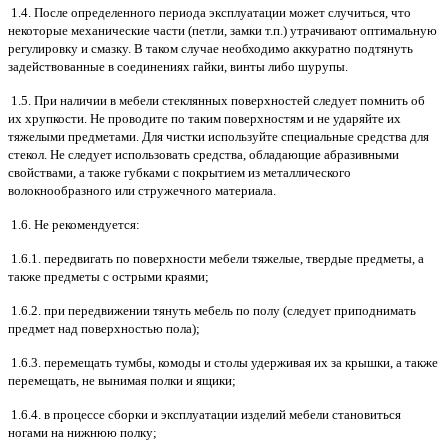
1.4. После определенного периода эксплуатации может случиться, что
некоторые механические части (петли, замки т.п.) утрачивают оптимальную
регулировку и смазку. В таком случае необходимо аккуратно подтянуть
задействованные в соединениях гайки, винты либо шурупы.
1.5. При наличии в мебели стеклянных поверхностей следует помнить об
их хрупкости. Не проводите по таким поверхностям и не ударяйте их
тяжелыми предметами. Для чистки используйте специальные средства для
стекол. Не следует использовать средства, обладающие абразивными
свойствами, а также губками с покрытием из металлического
волокнообразного или стружечного материала.
1.6. Не рекомендуется:
1.6.1. передвигать по поверхности мебели тяжелые, твердые предметы, а
также предметы с острыми краями;
1.6.2. при передвижении тянуть мебель по полу (следует приподнимать
предмет над поверхностью пола);
1.6.3. перемещать тумбы, комоды и столы удерживая их за крышки, а также
перемещать, не вынимая полки и ящики;
1.6.4. в процессе сборки и эксплуатации изделий мебели становиться
ногами на нижнюю полку;