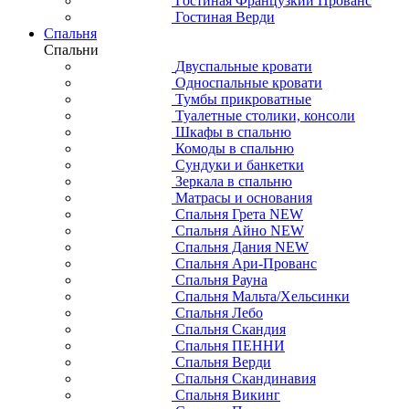
Гостиная Французкий Прованс
Гостиная Верди
Спальня
Спальни
Двуспальные кровати
Односпальные кровати
Тумбы прикроватные
Туалетные столики, консоли
Шкафы в спальню
Комоды в спальню
Сундуки и банкетки
Зеркала в спальню
Матрасы и основания
Спальня Грета NEW
Спальня Айно NEW
Спальня Дания NEW
Спальня Ари-Прованс
Спальня Рауна
Спальня Мальта/Хельсинки
Спальня Лебо
Спальня Скандия
Спальня ПЕННИ
Спальня Верди
Спальня Скандинавия
Спальня Викинг