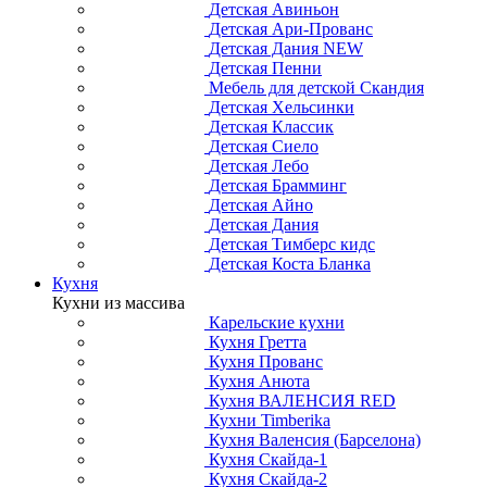
Детская Авиньон
Детская Ари-Прованс
Детская Дания NEW
Детская Пенни
Мебель для детской Скандия
Детская Хельсинки
Детская Классик
Детская Сиело
Детская Лебо
Детская Брамминг
Детская Айно
Детская Дания
Детская Тимберс кидс
Детская Коста Бланка
Кухня
Кухни из массива
Карельские кухни
Кухня Гретта
Кухня Прованс
Кухня Анюта
Кухня ВАЛЕНСИЯ RED
Кухни Timberika
Кухня Валенсия (Барселона)
Кухня Скайда-1
Кухня Скайда-2