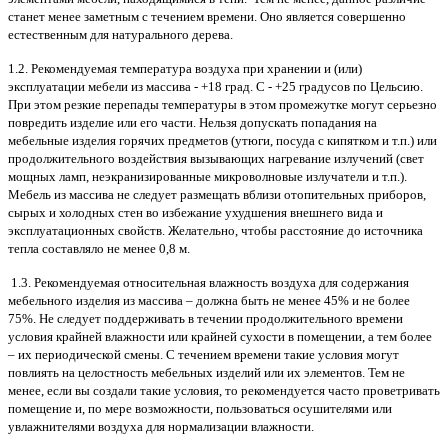
станет менее заметным с течением времени. Оно является совершенно
естественным для натурального дерева.
1.2. Рекомендуемая температура воздуха при хранении и (или)
эксплуатации мебели из массива - +18 град. С - +25 градусов по Цельсию.
При этом резкие перепады температуры в этом промежутке могут серьезно
повредить изделие или его части. Нельзя допускать попадания на
мебельные изделия горячих предметов (утюги, посуда с кипятком и т.п.) или
продолжительного воздействия вызывающих нагревание излучений (свет
мощных ламп, неэкранизированные микроволновые излучатели и т.п.).
Мебель из массива не следует размещать вблизи отопительных приборов,
сырых и холодных стен во избежание ухудшения внешнего вида и
эксплуатационных свойств. Желательно, чтобы расстояние до источника
тепла составляло не менее 0,8 м.
1.3. Рекомендуемая относительная влажность воздуха для содержания
мебельного изделия из массива – должна быть не менее 45% и не более
75%. Не следует поддерживать в течении продолжительного времени
условия крайней влажности или крайней сухости в помещении, а тем более
– их периодической смены. С течением времени такие условия могут
повлиять на целостность мебельных изделий или их элементов. Тем не
менее, если вы создали такие условия, то рекомендуется часто проветривать
помещение и, по мере возможности, пользоваться осушителями или
увлажнителями воздуха для нормализации влажности.