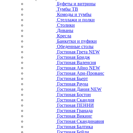
Буфеты и витрины
Тумбы ТВ
Комоды и тумбы
Стеллажи и полки
Столики
Диваны
Кресла
Банкетки и пуфики
Обеденные столы
Гостиная Грета NEW
Гостиная Бридж
Гостиная Валенсия
Гостиная Айно NEW
Гостиная Ари-Прованс
Гостиная Бьерт
Гостиная Рауна
Гостиная Дания NEW
Гостиная Бостон
Гостиная Скандия
Гостиная ПЕННИ
Гостиная Гранада
Гостиная Викинг
Гостиная Скандинавия
Гостиная Балтика
Гостиная Бейли