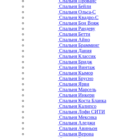
Спальня Прованс
Спальня Бейли
Спальня Ольса-С
Спальня Квадро-С
Спальня Бон Вояж
Спальня Рандеву
Спальня Бетти
Спальня Айно
Спальня Брамминг
Спальня Дания
Спальня Классик
Спальня Бридж
Спальня Винтаж
Спальня Кымор
Спальня Брусно
Спальня Ярви
Спальня Марсель
Спальня Инкери
Спальня Коста Бланка
Спальня Калипсо
Спальня Лофи СИТИ
Спальня Мексика
Спальня Аледжи
Спальня Авиньон
Спальня Верона