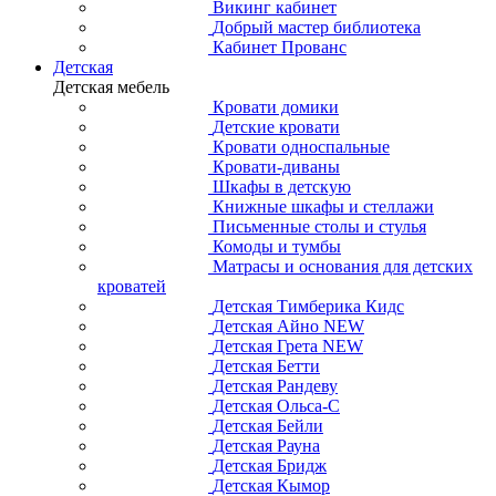
Викинг кабинет
Добрый мастер библиотека
Кабинет Прованс
Детская
Детская мебель
Кровати домики
Детские кровати
Кровати односпальные
Кровати-диваны
Шкафы в детскую
Книжные шкафы и стеллажи
Письменные столы и стулья
Комоды и тумбы
Матрасы и основания для детских
кроватей
Детская Тимберика Кидс
Детская Айно NEW
Детская Грета NEW
Детская Бетти
Детская Рандеву
Детская Ольса-С
Детская Бейли
Детская Рауна
Детская Бридж
Детская Кымор