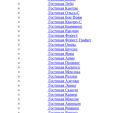
Гостиная Лебо
Гостиная Кантри
Гостиная Ольса-С
Гостиная Бон Вояж
Гостиная Квадро-С
Гостиная Брамминг
Гостиная Рандеву
Гостиная Форест
Гостиная Форест Графит
Гостиная Оникс
Гостиная Брусно
Гостиная Ярви
Гостиная Армо
Гостиная Прованс
Гостиная Калипсо
Гостиная Мексика
Гостиная Роллер
Гостиная Аледжи
Гостиная Эрика
Гостиная Сканди
Гостиная Кымор
Гостиная Мэнсон
Гостиная Авиньон
Гостиная Римини
Гостиная Верона