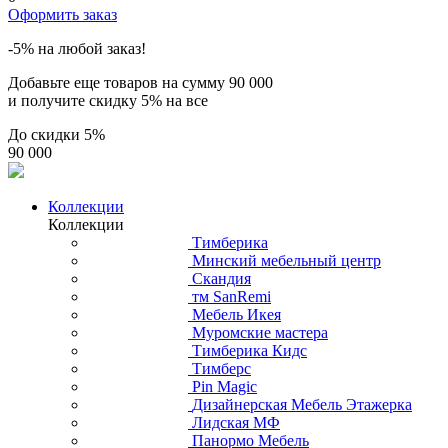
Оформить заказ
-5% на любой заказ!
Добавьте еще товаров на сумму
90 000
и получите скидку
5% на все
До скидки
5%
90 000
Коллекции
Коллекции
Тимберика
Минский мебельный центр
Скандия
тм SanRemi
Мебель Икея
Муромские мастера
Тимберика Кидс
Тимберс
Pin Magic
Дизайнерская Мебель Этажерка
Лидская МФ
Панормо Мебель