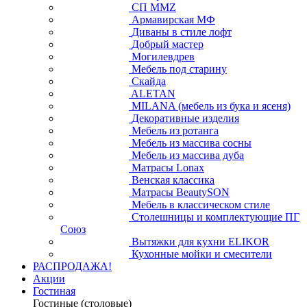
СП ММZ
Армавирская МФ
Диваны в стиле лофт
Добрый мастер
Могилевдрев
Мебель под старину
Скайда
ALETAN
MILANA (мебель из бука и ясеня)
Декоративные изделия
Мебель из ротанга
Мебель из массива сосны
Мебель из массива дуба
Матрасы Lonax
Венская классика
Матрасы BeautySON
Мебель в классическом стиле
Столешницы и комплектующие ПГ
Союз
Вытяжки для кухни ELIKOR
Кухонные мойки и смесители
РАСПРОДАЖА!
Акции
Гостиная
Гостиные (столовые)