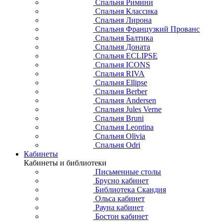
Спальня Римини
Спальня Классика
Спальня Лирона
Спальня Французкий Прованс
Спальня Балтика
Спальня Доната
Спальня ECLIPSE
Спальня ICONS
Спальня RIVA
Спальня Ellipse
Спальня Berber
Спальня Andersen
Спальня Jules Verne
Спальня Bruni
Спальня Leontina
Спальня Olivia
Спальня Odri
Кабинеты
Кабинеты и библиотеки
Письменные столы
Брусно кабинет
Библиотека Скандия
Ольса кабинет
Рауна кабинет
Бостон кабинет