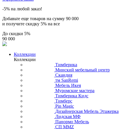
-5% на любой заказ!
Добавьте еще товаров на сумму
90 000
и получите скидку
5% на все
До скидки
5%
90 000
Коллекции
Коллекции
Тимберика
Минский мебельный центр
Скандия
тм SanRemi
Мебель Икея
Муромские мастера
Тимберика Кидс
Тимберс
Pin Magic
Дизайнерская Мебель Этажерка
Лидская МФ
Панормо Мебель
СП ММZ