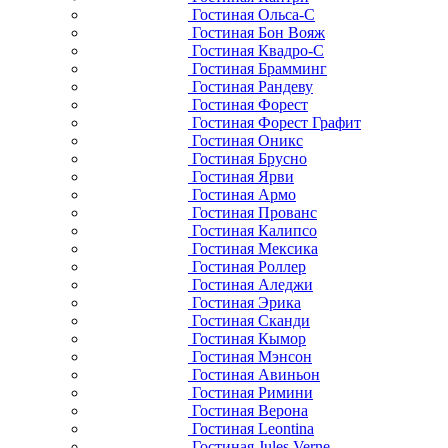
Гостиная Ольса-С
Гостиная Бон Вояж
Гостиная Квадро-С
Гостиная Брамминг
Гостиная Рандеву
Гостиная Форест
Гостиная Форест Графит
Гостиная Оникс
Гостиная Брусно
Гостиная Ярви
Гостиная Армо
Гостиная Прованс
Гостиная Калипсо
Гостиная Мексика
Гостиная Роллер
Гостиная Аледжи
Гостиная Эрика
Гостиная Сканди
Гостиная Кымор
Гостиная Мэнсон
Гостиная Авиньон
Гостиная Римини
Гостиная Верона
Гостиная Leontina
Гостиная Jules Verne