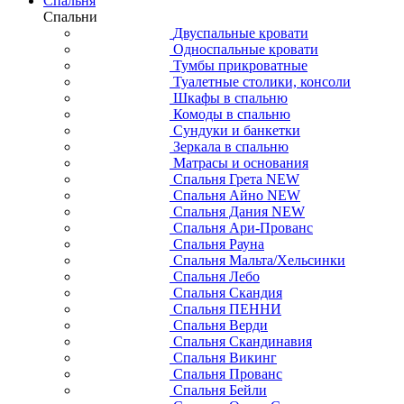
Спальня
Спальни
Двуспальные кровати
Односпальные кровати
Тумбы прикроватные
Туалетные столики, консоли
Шкафы в спальню
Комоды в спальню
Сундуки и банкетки
Зеркала в спальню
Матрасы и основания
Спальня Грета NEW
Спальня Айно NEW
Спальня Дания NEW
Спальня Ари-Прованс
Спальня Рауна
Спальня Мальта/Хельсинки
Спальня Лебо
Спальня Скандия
Спальня ПЕННИ
Спальня Верди
Спальня Скандинавия
Спальня Викинг
Спальня Прованс
Спальня Бейли