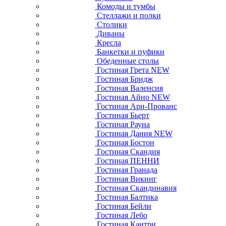
Комоды и тумбы
Стеллажи и полки
Столики
Диваны
Кресла
Банкетки и пуфики
Обеденные столы
Гостиная Грета NEW
Гостиная Бридж
Гостиная Валенсия
Гостиная Айно NEW
Гостиная Ари-Прованс
Гостиная Бьерт
Гостиная Рауна
Гостиная Дания NEW
Гостиная Бостон
Гостиная Скандия
Гостиная ПЕННИ
Гостиная Гранада
Гостиная Викинг
Гостиная Скандинавия
Гостиная Балтика
Гостиная Бейли
Гостиная Лебо
Гостиная Кантри