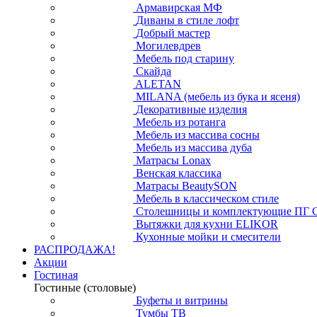
Армавирская МФ
Диваны в стиле лофт
Добрый мастер
Могилевдрев
Мебель под старину
Скайда
ALETAN
MILANA (мебель из бука и ясеня)
Декоративные изделия
Мебель из ротанга
Мебель из массива сосны
Мебель из массива дуба
Матрасы Lonax
Венская классика
Матрасы BeautySON
Мебель в классическом стиле
Столешницы и комплектующие ПГ 
Вытяжки для кухни ELIKOR
Кухонные мойки и смесители
РАСПРОДАЖА!
Акции
Гостиная
Гостиные (столовые)
Буфеты и витрины
Тумбы ТВ