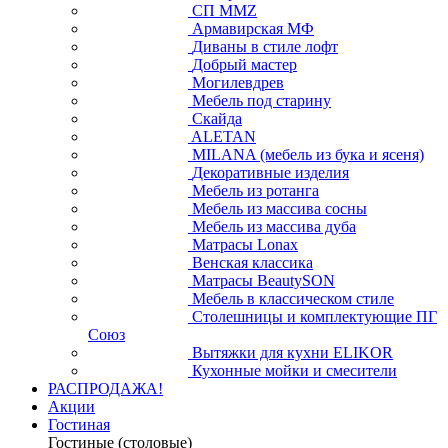
СП ММZ
Армавирская МФ
Диваны в стиле лофт
Добрый мастер
Могилевдрев
Мебель под старину
Скайда
ALETAN
MILANA (мебель из бука и ясеня)
Декоративные изделия
Мебель из ротанга
Мебель из массива сосны
Мебель из массива дуба
Матрасы Lonax
Венская классика
Матрасы BeautySON
Мебель в классическом стиле
Столешницы и комплектующие ПГ
Союз
Вытяжки для кухни ELIKOR
Кухонные мойки и смесители
РАСПРОДАЖА!
Акции
Гостиная
Гостиные (столовые)