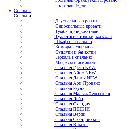
Гостиная Французкий Прованс
Гостиная Верди
Спальня
Спальни
Двуспальные кровати
Односпальные кровати
Тумбы прикроватные
Туалетные столики, консоли
Шкафы в спальню
Комоды в спальню
Сундуки и банкетки
Зеркала в спальню
Матрасы и основания
Спальня Грета NEW
Спальня Айно NEW
Спальня Дания NEW
Спальня Ари-Прованс
Спальня Рауна
Спальня Мальта/Хельсинки
Спальня Лебо
Спальня Скандия
Спальня ПЕННИ
Спальня Верди
Спальня Скандинавия
Спальня Викинг