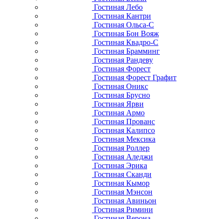
Гостиная Лебо
Гостиная Кантри
Гостиная Ольса-С
Гостиная Бон Вояж
Гостиная Квадро-С
Гостиная Брамминг
Гостиная Рандеву
Гостиная Форест
Гостиная Форест Графит
Гостиная Оникс
Гостиная Брусно
Гостиная Ярви
Гостиная Армо
Гостиная Прованс
Гостиная Калипсо
Гостиная Мексика
Гостиная Роллер
Гостиная Аледжи
Гостиная Эрика
Гостиная Сканди
Гостиная Кымор
Гостиная Мэнсон
Гостиная Авиньон
Гостиная Римини
Гостиная Верона