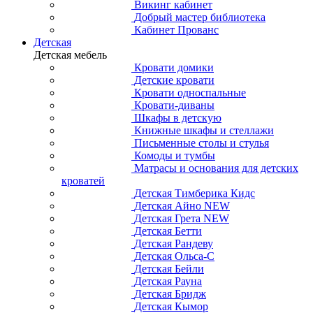
Викинг кабинет
Добрый мастер библиотека
Кабинет Прованс
Детская
Детская мебель
Кровати домики
Детские кровати
Кровати односпальные
Кровати-диваны
Шкафы в детскую
Книжные шкафы и стеллажи
Письменные столы и стулья
Комоды и тумбы
Матрасы и основания для детских
кроватей
Детская Тимберика Кидс
Детская Айно NEW
Детская Грета NEW
Детская Бетти
Детская Рандеву
Детская Ольса-С
Детская Бейли
Детская Рауна
Детская Бридж
Детская Кымор