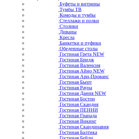
Буфеты и витрины
Тумбы ТВ
Комоды и тумбы
Стеллажи и полки
Столики
Диваны
Кресла
Банкетки и пуфики
Обеденные столы
Гостиная Грета NEW
Гостиная Бридж
Гостиная Валенсия
Гостиная Айно NEW
Гостиная Ари-Прованс
Гостиная Бьерт
Гостиная Рауна
Гостиная Дания NEW
Гостиная Бостон
Гостиная Скандия
Гостиная ПЕННИ
Гостиная Гранада
Гостиная Викинг
Гостиная Скандинавия
Гостиная Балтика
Гостиная Бейли