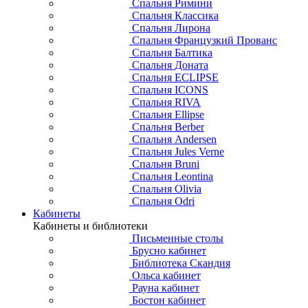
Спальня Римини
Спальня Классика
Спальня Лирона
Спальня Французкий Прованс
Спальня Балтика
Спальня Доната
Спальня ECLIPSE
Спальня ICONS
Спальня RIVA
Спальня Ellipse
Спальня Berber
Спальня Andersen
Спальня Jules Verne
Спальня Bruni
Спальня Leontina
Спальня Olivia
Спальня Odri
Кабинеты
Кабинеты и библиотеки
Письменные столы
Брусно кабинет
Библиотека Скандия
Ольса кабинет
Рауна кабинет
Бостон кабинет