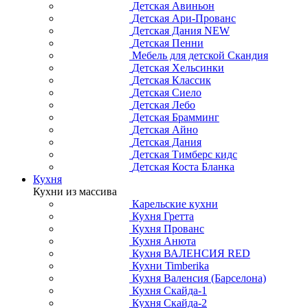
Детская Авиньон
Детская Ари-Прованс
Детская Дания NEW
Детская Пенни
Мебель для детской Скандия
Детская Хельсинки
Детская Классик
Детская Сиело
Детская Лебо
Детская Брамминг
Детская Айно
Детская Дания
Детская Тимберс кидс
Детская Коста Бланка
Кухня
Кухни из массива
Карельские кухни
Кухня Гретта
Кухня Прованс
Кухня Анюта
Кухня ВАЛЕНСИЯ RED
Кухни Timberika
Кухня Валенсия (Барселона)
Кухня Скайда-1
Кухня Скайда-2