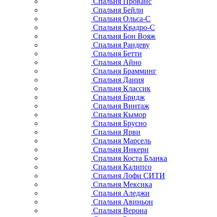
Спальня Прованс
Спальня Бейли
Спальня Ольса-С
Спальня Квадро-С
Спальня Бон Вояж
Спальня Рандеву
Спальня Бетти
Спальня Айно
Спальня Брамминг
Спальня Дания
Спальня Классик
Спальня Бридж
Спальня Винтаж
Спальня Кымор
Спальня Брусно
Спальня Ярви
Спальня Марсель
Спальня Инкери
Спальня Коста Бланка
Спальня Калипсо
Спальня Лофи СИТИ
Спальня Мексика
Спальня Аледжи
Спальня Авиньон
Спальня Верона