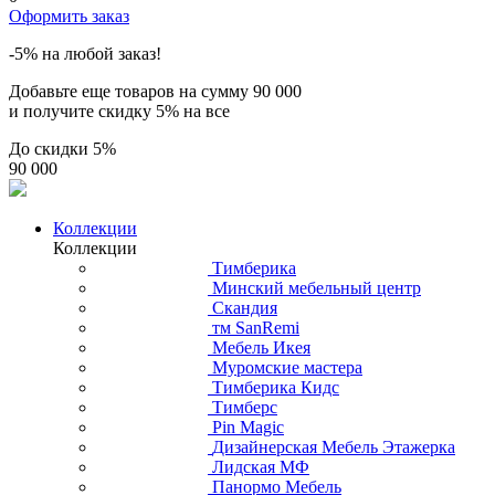
Оформить заказ
-5% на любой заказ!
Добавьте еще товаров на сумму
90 000
и получите скидку
5% на все
До скидки
5%
90 000
Коллекции
Коллекции
Тимберика
Минский мебельный центр
Скандия
тм SanRemi
Мебель Икея
Муромские мастера
Тимберика Кидс
Тимберс
Pin Magic
Дизайнерская Мебель Этажерка
Лидская МФ
Панормо Мебель