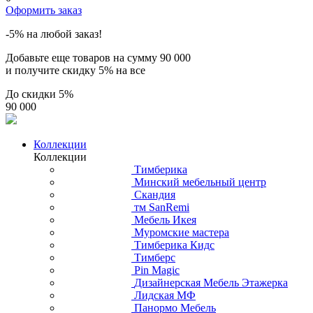
Оформить заказ
-5% на любой заказ!
Добавьте еще товаров на сумму
90 000
и получите скидку
5% на все
До скидки
5%
90 000
Коллекции
Коллекции
Тимберика
Минский мебельный центр
Скандия
тм SanRemi
Мебель Икея
Муромские мастера
Тимберика Кидс
Тимберс
Pin Magic
Дизайнерская Мебель Этажерка
Лидская МФ
Панормо Мебель