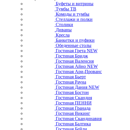
Буфеты и витрины
Тумбы ТВ
Комоды и тумбы
Стеллажи и полки
Столики
Диваны
Кресла
Банкетки и пуфики
Обеденные столы
Гостиная Грета NEW
Гостиная Бридж
Гостиная Валенсия
Гостиная Айно NEW
Гостиная Ари-Прованс
Гостиная Бьерт
Гостиная Рауна
Гостиная Дания NEW
Гостиная Бостон
Гостиная Скандия
Гостиная ПЕННИ
Гостиная Гранада
Гостиная Викинг
Гостиная Скандинавия
Гостиная Балтика
Гостиная Бейли