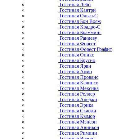
Гостиная Лебо
Гостиная Кантри
Гостиная Ольса-С
Гостиная Бон Вояж
Гостиная Квадро-С
Гостиная Брамминг
Гостиная Рандеву
Гостиная Форест
Гостиная Форест Графит
Гостиная Оникс
Гостиная Брусно
Гостиная Ярви
Гостиная Армо
Гостиная Прованс
Гостиная Калипсо
Гостиная Мексика
Гостиная Роллер
Гостиная Аледжи
Гостиная Эрика
Гостиная Сканди
Гостиная Кымор
Гостиная Мэнсон
Гостиная Авиньон
Гостиная Римини
Гостиная Верона