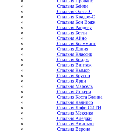
Спальня Прованс
Спальня Бейли
Спальня Ольса-С
Спальня Квадро-С
Спальня Бон Вояж
Спальня Рандеву
Спальня Бетти
Спальня Айно
Спальня Брамминг
Спальня Дания
Спальня Классик
Спальня Бридж
Спальня Винтаж
Спальня Кымор
Спальня Брусно
Спальня Ярви
Спальня Марсель
Спальня Инкери
Спальня Коста Бланка
Спальня Калипсо
Спальня Лофи СИТИ
Спальня Мексика
Спальня Аледжи
Спальня Авиньон
Спальня Верона