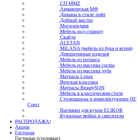
СП ММZ
Армавирская МФ
Диваны в стиле лофт
Добрый мастер
Могилевдрев
Мебель под старину
Скайда
ALETAN
MILANA (мебель из бука и ясеня)
Декоративные изделия
Мебель из ротанга
Мебель из массива сосны
Мебель из массива дуба
Матрасы Lonax
Венская классика
Матрасы BeautySON
Мебель в классическом стиле
Столешницы и комплектующие ПГ
Союз
Вытяжки для кухни ELIKOR
Кухонные мойки и смесители
РАСПРОДАЖА!
Акции
Гостиная
Гостиные (столовые)