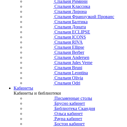
Спальня Римини
Спальня Классика
Спальня Лирона
Спальня Французкий Прованс
Спальня Балтика
Спальня Доната
Спальня ECLIPSE
Спальня ICONS
Спальня RIVA
Спальня Ellipse
Спальня Berber
Спальня Andersen
Спальня Jules Verne
Спальня Bruni
Спальня Leontina
Спальня Olivia
Спальня Odri
Кабинеты
Кабинеты и библиотеки
Письменные столы
Брусно кабинет
Библиотека Скандия
Ольса кабинет
Рауна кабинет
Бостон кабинет