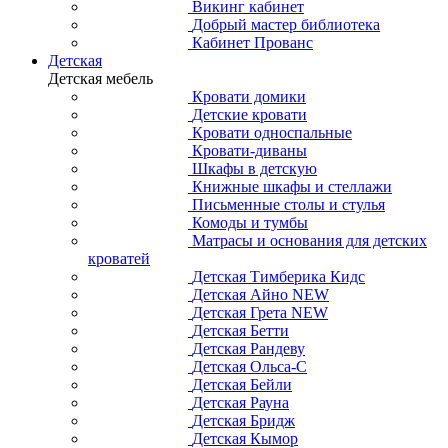
Викинг кабинет
Добрый мастер библиотека
Кабинет Прованс
Детская
Детская мебель
Кровати домики
Детские кровати
Кровати односпальные
Кровати-диваны
Шкафы в детскую
Книжные шкафы и стеллажи
Письменные столы и стулья
Комоды и тумбы
Матрасы и основания для детских
кроватей
Детская Тимберика Кидс
Детская Айно NEW
Детская Грета NEW
Детская Бетти
Детская Рандеву
Детская Ольса-С
Детская Бейли
Детская Рауна
Детская Бридж
Детская Кымор