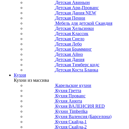
Детская Авиньон
Детская Ари-Прованс
Детская Дания NEW
Детская Пенни
Мебель для детской Скандия
Детская Хельсинки
Детская Классик
Детская Сиело
Детская Лебо
Детская Брамминг
Детская Айно
Детская Дания
Детская Тимберс кидс
Детская Коста Бланка
Кухня
Кухни из массива
Карельские кухни
Кухня Гретта
Кухня Прованс
Кухня Анюта
Кухня ВАЛЕНСИЯ RED
Кухни Timberika
Кухня Валенсия (Барселона)
Кухня Скайда-1
Кухня Скайда-2