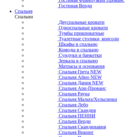
Гостиная Французкий Прованс
Гостиная Верди
Спальня
Спальни
Двуспальные кровати
Односпальные кровати
Тумбы прикроватные
Туалетные столики, консоли
Шкафы в спальню
Комоды в спальню
Сундуки и банкетки
Зеркала в спальню
Матрасы и основания
Спальня Грета NEW
Спальня Айно NEW
Спальня Дания NEW
Спальня Ари-Прованс
Спальня Рауна
Спальня Мальта/Хельсинки
Спальня Лебо
Спальня Скандия
Спальня ПЕННИ
Спальня Верди
Спальня Скандинавия
Спальня Викинг