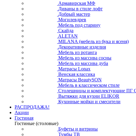
Армавирская МФ
Диваны в стиле лофт
Добрый мастер
Могилевдрев
Мебель под старину
Скайда
ALETAN
MILANA (мебель из бука и ясеня)
Декоративные изделия
Мебель из ротанга
Мебель из массива сосны
Мебель из массива дуба
Матрасы Lonax
Венская классика
Матрасы BeautySON
Мебель в классическом стиле
Столешницы и комплектующие ПГ 
Вытяжки для кухни ELIKOR
Кухонные мойки и смесители
РАСПРОДАЖА!
Акции
Гостиная
Гостиные (столовые)
Буфеты и витрины
Тумбы ТВ