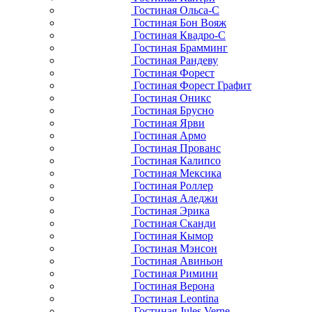
Гостиная Ольса-С
Гостиная Бон Вояж
Гостиная Квадро-С
Гостиная Брамминг
Гостиная Рандеву
Гостиная Форест
Гостиная Форест Графит
Гостиная Оникс
Гостиная Брусно
Гостиная Ярви
Гостиная Армо
Гостиная Прованс
Гостиная Калипсо
Гостиная Мексика
Гостиная Роллер
Гостиная Аледжи
Гостиная Эрика
Гостиная Сканди
Гостиная Кымор
Гостиная Мэнсон
Гостиная Авиньон
Гостиная Римини
Гостиная Верона
Гостиная Leontina
Гостиная Jules Verne