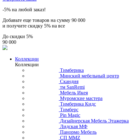
-5% на любой заказ!
Добавьте еще товаров на сумму
90 000
и получите скидку
5% на все
До скидки
5%
90 000
Коллекции
Коллекции
Тимберика
Минский мебельный центр
Скандия
тм SanRemi
Мебель Икея
Муромские мастера
Тимберика Кидс
Тимберс
Pin Magic
Дизайнерская Мебель Этажерка
Лидская МФ
Панормо Мебель
СП ММZ