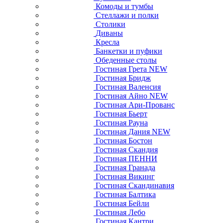
Комоды и тумбы
Стеллажи и полки
Столики
Диваны
Кресла
Банкетки и пуфики
Обеденные столы
Гостиная Грета NEW
Гостиная Бридж
Гостиная Валенсия
Гостиная Айно NEW
Гостиная Ари-Прованс
Гостиная Бьерт
Гостиная Рауна
Гостиная Дания NEW
Гостиная Бостон
Гостиная Скандия
Гостиная ПЕННИ
Гостиная Гранада
Гостиная Викинг
Гостиная Скандинавия
Гостиная Балтика
Гостиная Бейли
Гостиная Лебо
Гостиная Кантри