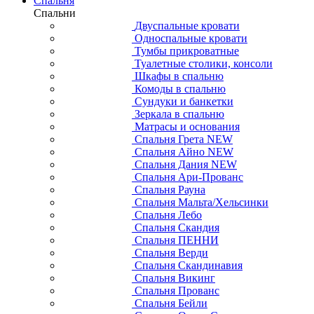
Спальня
Спальни
Двуспальные кровати
Односпальные кровати
Тумбы прикроватные
Туалетные столики, консоли
Шкафы в спальню
Комоды в спальню
Сундуки и банкетки
Зеркала в спальню
Матрасы и основания
Спальня Грета NEW
Спальня Айно NEW
Спальня Дания NEW
Спальня Ари-Прованс
Спальня Рауна
Спальня Мальта/Хельсинки
Спальня Лебо
Спальня Скандия
Спальня ПЕННИ
Спальня Верди
Спальня Скандинавия
Спальня Викинг
Спальня Прованс
Спальня Бейли