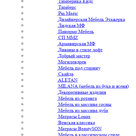
Тимберика Кидс
Тимберс
Pin Magic
Дизайнерская Мебель Этажерка
Лидская МФ
Панормо Мебель
СП ММZ
Армавирская МФ
Диваны в стиле лофт
Добрый мастер
Могилевдрев
Мебель под старину
Скайда
ALETAN
MILANA (мебель из бука и ясеня)
Декоративные изделия
Мебель из ротанга
Мебель из массива сосны
Мебель из массива дуба
Матрасы Lonax
Венская классика
Матрасы BeautySON
Мебель в классическом стиле