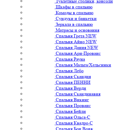
Туалетные столики, консоли
Шкафы в спальню
Комоды в спальню
Сундуки и банкетки
Зеркала в спальню
Матрасы и основания
Спальня Грета NEW
Спальня Айно NEW
Спальня Дания NEW
Спальня Ари-Прованс
Спальня Рауна
Спальня Мальта/Хельсинки
Спальня Лебо
Спальня Скандия
Спальня ПЕННИ
Спальня Верди
Спальня Скандинавия
Спальня Викинг
Спальня Прованс
Спальня Бейли
Спальня Ольса-С
Спальня Квадро-С
Спальня Бон Вояж