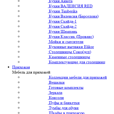
Кухня Анюта
Кухня ВАЛЕНСИЯ RED
Кухни Timberika
Кухня Валенсия (Барселона)
Кухня Скайда-1
Кухня Скайда-2
Кухня Шампань
Кухня Классик (Прованс)
Мойки и смесители
Кухонные вытяжки Elikor
Столешницы Союз(дсп)
Каменные столешницы
Комплектующие для столешниц
Прихожая
Мебель для прихожей
Коллекции мебели для прихожей
Вешалки
Готовые комплекты
Зеркала
Консоли
Пуфы и банкетки
Тумбы для обуви
Шкафы в прихожую