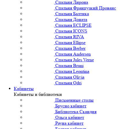
Спальня Лирона
Спальня Французкий Прованс
Спальня Балтика
Спальня Доната
Спальня ECLIPSE
Спальня ICONS
Спальня RIVA
Спальня Ellipse
Спальня Berber
Спальня Andersen
Спальня Jules Verne
Спальня Bruni
Спальня Leontina
Спальня Olivia
Спальня Odri
Кабинеты
Кабинеты и библиотеки
Письменные столы
Брусно кабинет
Библиотека Скандия
Ольса кабинет
Рауна кабинет
Бостон кабинет