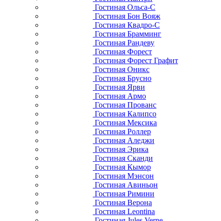
Гостиная Ольса-С
Гостиная Бон Вояж
Гостиная Квадро-С
Гостиная Брамминг
Гостиная Рандеву
Гостиная Форест
Гостиная Форест Графит
Гостиная Оникс
Гостиная Брусно
Гостиная Ярви
Гостиная Армо
Гостиная Прованс
Гостиная Калипсо
Гостиная Мексика
Гостиная Роллер
Гостиная Аледжи
Гостиная Эрика
Гостиная Сканди
Гостиная Кымор
Гостиная Мэнсон
Гостиная Авиньон
Гостиная Римини
Гостиная Верона
Гостиная Leontina
Гостиная Jules Verne