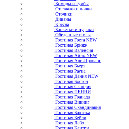
Комоды и тумбы
Стеллажи и полки
Столики
Диваны
Кресла
Банкетки и пуфики
Обеденные столы
Гостиная Грета NEW
Гостиная Бридж
Гостиная Валенсия
Гостиная Айно NEW
Гостиная Ари-Прованс
Гостиная Бьерт
Гостиная Рауна
Гостиная Дания NEW
Гостиная Бостон
Гостиная Скандия
Гостиная ПЕННИ
Гостиная Гранада
Гостиная Викинг
Гостиная Скандинавия
Гостиная Балтика
Гостиная Бейли
Гостиная Лебо
Гостиная Кантри