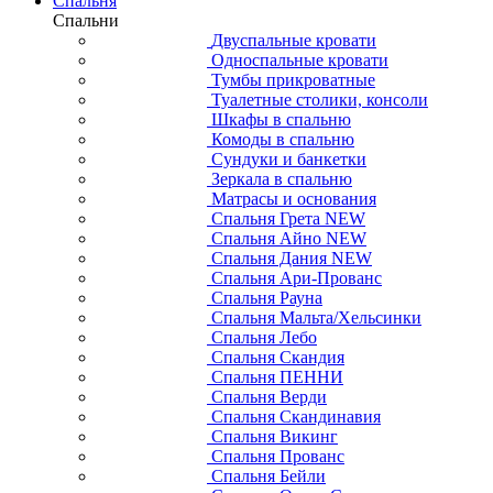
Спальня
Спальни
Двуспальные кровати
Односпальные кровати
Тумбы прикроватные
Туалетные столики, консоли
Шкафы в спальню
Комоды в спальню
Сундуки и банкетки
Зеркала в спальню
Матрасы и основания
Спальня Грета NEW
Спальня Айно NEW
Спальня Дания NEW
Спальня Ари-Прованс
Спальня Рауна
Спальня Мальта/Хельсинки
Спальня Лебо
Спальня Скандия
Спальня ПЕННИ
Спальня Верди
Спальня Скандинавия
Спальня Викинг
Спальня Прованс
Спальня Бейли