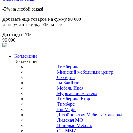
-5% на любой заказ!
Добавьте еще товаров на сумму
90 000
и получите скидку
5% на все
До скидки
5%
90 000
Коллекции
Коллекции
Тимберика
Минский мебельный центр
Скандия
тм SanRemi
Мебель Икея
Муромские мастера
Тимберика Кидс
Тимберс
Pin Magic
Дизайнерская Мебель Этажерка
Лидская МФ
Панормо Мебель
СП ММZ