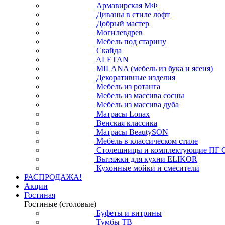
Армавирская МФ
Диваны в стиле лофт
Добрый мастер
Могилевдрев
Мебель под старину
Скайда
ALETAN
MILANA (мебель из бука и ясеня)
Декоративные изделия
Мебель из ротанга
Мебель из массива сосны
Мебель из массива дуба
Матрасы Lonax
Венская классика
Матрасы BeautySON
Мебель в классическом стиле
Столешницы и комплектующие ПГ 
Вытяжки для кухни ELIKOR
Кухонные мойки и смесители
РАСПРОДАЖА!
Акции
Гостиная
Гостиные (столовые)
Буфеты и витрины
Тумбы ТВ