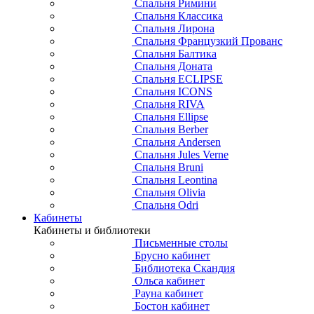
Спальня Римини
Спальня Классика
Спальня Лирона
Спальня Французкий Прованс
Спальня Балтика
Спальня Доната
Спальня ECLIPSE
Спальня ICONS
Спальня RIVA
Спальня Ellipse
Спальня Berber
Спальня Andersen
Спальня Jules Verne
Спальня Bruni
Спальня Leontina
Спальня Olivia
Спальня Odri
Кабинеты
Кабинеты и библиотеки
Письменные столы
Брусно кабинет
Библиотека Скандия
Ольса кабинет
Рауна кабинет
Бостон кабинет