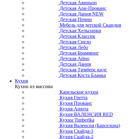
Детская Авиньон
Детская Ари-Прованс
Детская Дания NEW
Детская Пенни
Мебель для детской Скандия
Детская Хельсинки
Детская Классик
Детская Сиело
Детская Лебо
Детская Брамминг
Детская Айно
Детская Дания
Детская Тимберс кидс
Детская Коста Бланка
Кухня
Кухни из массива
Карельские кухни
Кухня Гретта
Кухня Прованс
Кухня Анюта
Кухня ВАЛЕНСИЯ RED
Кухни Timberika
Кухня Валенсия (Барселона)
Кухня Скайда-1
Кухня Скайда-2