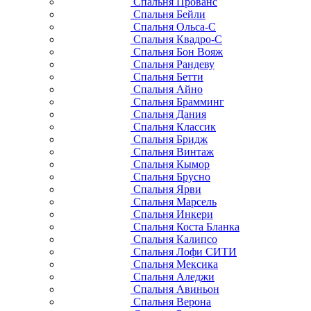
Спальня Прованс
Спальня Бейли
Спальня Ольса-С
Спальня Квадро-С
Спальня Бон Вояж
Спальня Рандеву
Спальня Бетти
Спальня Айно
Спальня Брамминг
Спальня Дания
Спальня Классик
Спальня Бридж
Спальня Винтаж
Спальня Кымор
Спальня Брусно
Спальня Ярви
Спальня Марсель
Спальня Инкери
Спальня Коста Бланка
Спальня Калипсо
Спальня Лофи СИТИ
Спальня Мексика
Спальня Аледжи
Спальня Авиньон
Спальня Верона