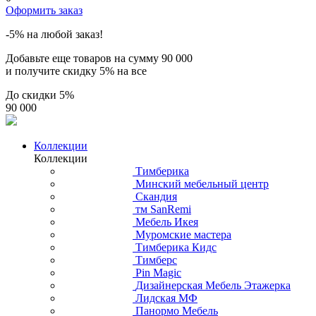
Оформить заказ
-5% на любой заказ!
Добавьте еще товаров на сумму
90 000
и получите скидку
5% на все
До скидки
5%
90 000
Коллекции
Коллекции
Тимберика
Минский мебельный центр
Скандия
тм SanRemi
Мебель Икея
Муромские мастера
Тимберика Кидс
Тимберс
Pin Magic
Дизайнерская Мебель Этажерка
Лидская МФ
Панормо Мебель