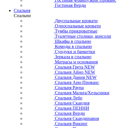
Гостиная Французкий Прованс
Гостиная Верди
Спальня
Спальни
Двуспальные кровати
Односпальные кровати
Тумбы прикроватные
Туалетные столики, консоли
Шкафы в спальню
Комоды в спальню
Сундуки и банкетки
Зеркала в спальню
Матрасы и основания
Спальня Грета NEW
Спальня Айно NEW
Спальня Дания NEW
Спальня Ари-Прованс
Спальня Рауна
Спальня Мальта/Хельсинки
Спальня Лебо
Спальня Скандия
Спальня ПЕННИ
Спальня Верди
Спальня Скандинавия
Спальня Викинг