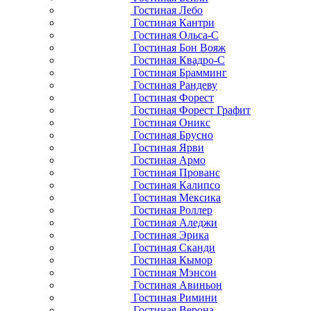
Гостиная Лебо
Гостиная Кантри
Гостиная Ольса-С
Гостиная Бон Вояж
Гостиная Квадро-С
Гостиная Брамминг
Гостиная Рандеву
Гостиная Форест
Гостиная Форест Графит
Гостиная Оникс
Гостиная Брусно
Гостиная Ярви
Гостиная Армо
Гостиная Прованс
Гостиная Калипсо
Гостиная Мексика
Гостиная Роллер
Гостиная Аледжи
Гостиная Эрика
Гостиная Сканди
Гостиная Кымор
Гостиная Мэнсон
Гостиная Авиньон
Гостиная Римини
Гостиная Верона