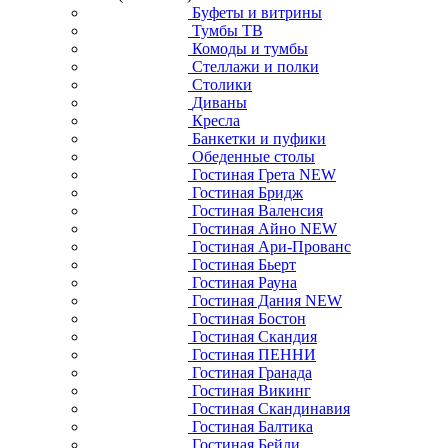
Буфеты и витрины
Тумбы ТВ
Комоды и тумбы
Стеллажи и полки
Столики
Диваны
Кресла
Банкетки и пуфики
Обеденные столы
Гостиная Грета NEW
Гостиная Бридж
Гостиная Валенсия
Гостиная Айно NEW
Гостиная Ари-Прованс
Гостиная Бьерт
Гостиная Рауна
Гостиная Дания NEW
Гостиная Бостон
Гостиная Скандия
Гостиная ПЕННИ
Гостиная Гранада
Гостиная Викинг
Гостиная Скандинавия
Гостиная Балтика
Гостиная Бейли