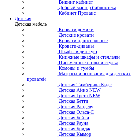
Викинг кабинет
Добрый мастер библиотека
Кабинет Прованс
Детская
Детская мебель
Кровати домики
Детские кровати
Кровати односпальные
Кровати-диваны
Шкафы в детскую
Книжные шкафы и стеллажи
Письменные столы и стулья
Комоды и тумбы
Матрасы и основания для детских
кроватей
Детская Тимберика Кидс
Детская Айно NEW
Детская Грета NEW
Детская Бетти
Детская Рандеву
Детская Ольса-С
Детская Бейли
Детская Рауна
Детская Бридж
Детская Кымор