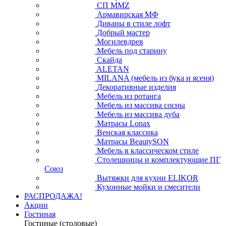
СП ММZ
Армавирская МФ
Диваны в стиле лофт
Добрый мастер
Могилевдрев
Мебель под старину
Скайда
ALETAN
MILANA (мебель из бука и ясеня)
Декоративные изделия
Мебель из ротанга
Мебель из массива сосны
Мебель из массива дуба
Матрасы Lonax
Венская классика
Матрасы BeautySON
Мебель в классическом стиле
Столешницы и комплектующие ПГ
Союз
Вытяжки для кухни ELIKOR
Кухонные мойки и смесители
РАСПРОДАЖА!
Акции
Гостиная
Гостиные (столовые)