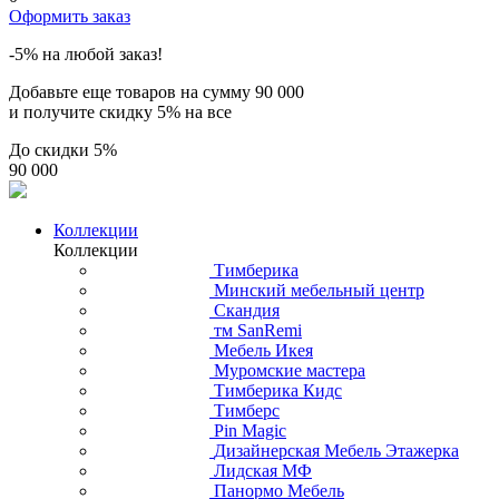
Оформить заказ
-5% на любой заказ!
Добавьте еще товаров на сумму
90 000
и получите скидку
5% на все
До скидки
5%
90 000
Коллекции
Коллекции
Тимберика
Минский мебельный центр
Скандия
тм SanRemi
Мебель Икея
Муромские мастера
Тимберика Кидс
Тимберс
Pin Magic
Дизайнерская Мебель Этажерка
Лидская МФ
Панормо Мебель