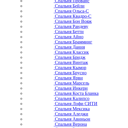
Спальня Прованс
Спальня Бейли
Спальня Ольса-С
Спальня Квадро-С
Спальня Бон Вояж
Спальня Рандеву
Спальня Бетти
Спальня Айно
Спальня Брамминг
Спальня Дания
Спальня Классик
Спальня Бридж
Спальня Винтаж
Спальня Кымор
Спальня Брусно
Спальня Ярви
Спальня Марсель
Спальня Инкери
Спальня Коста Бланка
Спальня Калипсо
Спальня Лофи СИТИ
Спальня Мексика
Спальня Аледжи
Спальня Авиньон
Спальня Верона