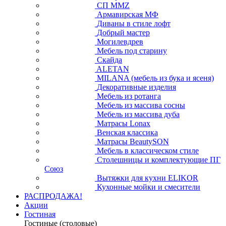
СП ММZ
Армавирская МФ
Диваны в стиле лофт
Добрый мастер
Могилевдрев
Мебель под старину
Скайда
ALETAN
MILANA (мебель из бука и ясеня)
Декоративные изделия
Мебель из ротанга
Мебель из массива сосны
Мебель из массива дуба
Матрасы Lonax
Венская классика
Матрасы BeautySON
Мебель в классическом стиле
Столешницы и комплектующие ПГ
Союз
Вытяжки для кухни ELIKOR
Кухонные мойки и смесители
РАСПРОДАЖА!
Акции
Гостиная
Гостиные (столовые)