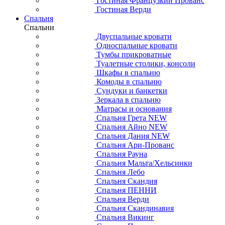
Гостиная Французкий Прованс
Гостиная Верди
Спальня
Спальни
Двуспальные кровати
Односпальные кровати
Тумбы прикроватные
Туалетные столики, консоли
Шкафы в спальню
Комоды в спальню
Сундуки и банкетки
Зеркала в спальню
Матрасы и основания
Спальня Грета NEW
Спальня Айно NEW
Спальня Дания NEW
Спальня Ари-Прованс
Спальня Рауна
Спальня Мальта/Хельсинки
Спальня Лебо
Спальня Скандия
Спальня ПЕННИ
Спальня Верди
Спальня Скандинавия
Спальня Викинг