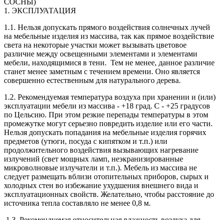
СОСНЫ)
1. ЭКСПЛУАТАЦИЯ
1.1. Нельзя допускать прямого воздействия солнечных лучей
на мебельные изделия из массива, так как прямое воздействие
света на некоторые участки может вызывать цветовое
различие между освещенными элементами и элементами
мебели, находящимися в тени. Тем не менее, данное различие
станет менее заметным с течением времени. Оно является
совершенно естественным для натурального дерева.
1.2. Рекомендуемая температура воздуха при хранении и (или)
эксплуатации мебели из массива - +18 град. С - +25 градусов
по Цельсию. При этом резкие перепады температуры в этом
промежутке могут серьезно повредить изделие или его части.
Нельзя допускать попадания на мебельные изделия горячих
предметов (утюги, посуда с кипятком и т.п.) или
продолжительного воздействия вызывающих нагревание
излучений (свет мощных ламп, неэкранизированные
микроволновые излучатели и т.п.). Мебель из массива не
следует размещать вблизи отопительных приборов, сырых и
холодных стен во избежание ухудшения внешнего вида и
эксплуатационных свойств. Желательно, чтобы расстояние до
источника тепла составляло не менее 0,8 м.
1.3. Рекомендуемая относительная влажность воздуха для