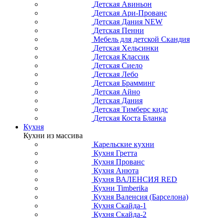
Детская Авиньон
Детская Ари-Прованс
Детская Дания NEW
Детская Пенни
Мебель для детской Скандия
Детская Хельсинки
Детская Классик
Детская Сиело
Детская Лебо
Детская Брамминг
Детская Айно
Детская Дания
Детская Тимберс кидс
Детская Коста Бланка
Кухня
Кухни из массива
Карельские кухни
Кухня Гретта
Кухня Прованс
Кухня Анюта
Кухня ВАЛЕНСИЯ RED
Кухни Timberika
Кухня Валенсия (Барселона)
Кухня Скайда-1
Кухня Скайда-2