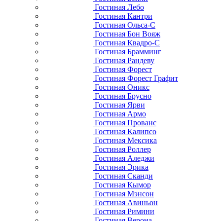
Гостиная Лебо
Гостиная Кантри
Гостиная Ольса-С
Гостиная Бон Вояж
Гостиная Квадро-С
Гостиная Брамминг
Гостиная Рандеву
Гостиная Форест
Гостиная Форест Графит
Гостиная Оникс
Гостиная Брусно
Гостиная Ярви
Гостиная Армо
Гостиная Прованс
Гостиная Калипсо
Гостиная Мексика
Гостиная Роллер
Гостиная Аледжи
Гостиная Эрика
Гостиная Сканди
Гостиная Кымор
Гостиная Мэнсон
Гостиная Авиньон
Гостиная Римини
Гостиная Верона