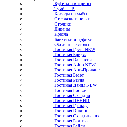
Буфеты и витрины
Тумбы ТВ
Комоды и тумбы
Стеллажи и полки
Столики
Диваны
Кресла
Банкетки и пуфики
Обеденные столы
Гостиная Грета NEW
Гостиная Бридж
Гостиная Валенсия
Гостиная Айно NEW
Гостиная Ари-Прованс
Гостиная Бьерт
Гостиная Рауна
Гостиная Дания NEW
Гостиная Бостон
Гостиная Скандия
Гостиная ПЕННИ
Гостиная Гранада
Гостиная Викинг
Гостиная Скандинавия
Гостиная Балтика
Гостиная Бейли