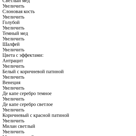
Светлый мед
Увеличить
Слоновая кость
Увеличить
Голубой
Увеличить
Темный мед
Увеличить
Шалфей
Увеличить
Цвета с эффектами:
Антрацит
Увеличить
Белый с коричневой патиной
Увеличить
Венеция
Увеличить
Де капе серебро темное
Увеличить
Де капе серебро светлое
Увеличить
Коричневый с красной патиной
Увеличить
Милан светлый
Увеличить