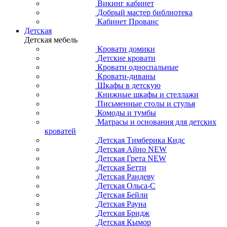
Викинг кабинет
Добрый мастер библиотека
Кабинет Прованс
Детская
Детская мебель
Кровати домики
Детские кровати
Кровати односпальные
Кровати-диваны
Шкафы в детскую
Книжные шкафы и стеллажи
Письменные столы и стулья
Комоды и тумбы
Матрасы и основания для детских
кроватей
Детская Тимберика Кидс
Детская Айно NEW
Детская Грета NEW
Детская Бетти
Детская Рандеву
Детская Ольса-С
Детская Бейли
Детская Рауна
Детская Бридж
Детская Кымор