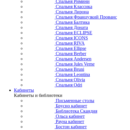
Спальня Римини
Спальня Классика
Спальня Лирона
Спальня Французкий Прованс
Спальня Балтика
Спальня Доната
Спальня ECLIPSE
Спальня ICONS
Спальня RIVA
Спальня Ellipse
Спальня Berber
Спальня Andersen
Спальня Jules Verne
Спальня Bruni
Спальня Leontina
Спальня Olivia
Спальня Odri
Кабинеты
Кабинеты и библиотеки
Письменные столы
Брусно кабинет
Библиотека Скандия
Ольса кабинет
Рауна кабинет
Бостон кабинет