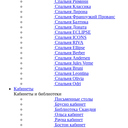
Спальня Римини
Спальня Классика
Спальня Лирона
Спальня Французкий Прованс
Спальня Балтика
Спальня Доната
Спальня ECLIPSE
Спальня ICONS
Спальня RIVA
Спальня Ellipse
Спальня Berber
Спальня Andersen
Спальня Jules Verne
Спальня Bruni
Спальня Leontina
Спальня Olivia
Спальня Odri
Кабинеты
Кабинеты и библиотеки
Письменные столы
Брусно кабинет
Библиотека Скандия
Ольса кабинет
Рауна кабинет
Бостон кабинет