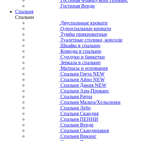
Гостиная Французкий Прованс
Гостиная Верди
Спальня
Спальни
Двуспальные кровати
Односпальные кровати
Тумбы прикроватные
Туалетные столики, консоли
Шкафы в спальню
Комоды в спальню
Сундуки и банкетки
Зеркала в спальню
Матрасы и основания
Спальня Грета NEW
Спальня Айно NEW
Спальня Дания NEW
Спальня Ари-Прованс
Спальня Рауна
Спальня Мальта/Хельсинки
Спальня Лебо
Спальня Скандия
Спальня ПЕННИ
Спальня Верди
Спальня Скандинавия
Спальня Викинг