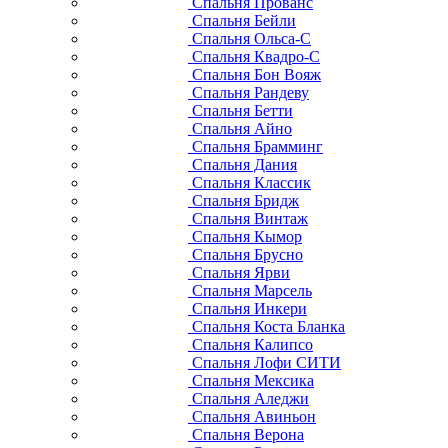
Спальня Прованс
Спальня Бейли
Спальня Ольса-С
Спальня Квадро-С
Спальня Бон Вояж
Спальня Рандеву
Спальня Бетти
Спальня Айно
Спальня Брамминг
Спальня Дания
Спальня Классик
Спальня Бридж
Спальня Винтаж
Спальня Кымор
Спальня Брусно
Спальня Ярви
Спальня Марсель
Спальня Инкери
Спальня Коста Бланка
Спальня Калипсо
Спальня Лофи СИТИ
Спальня Мексика
Спальня Аледжи
Спальня Авиньон
Спальня Верона