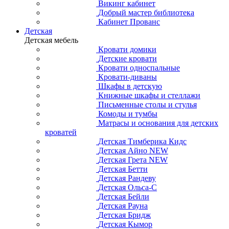
Викинг кабинет
Добрый мастер библиотека
Кабинет Прованс
Детская
Детская мебель
Кровати домики
Детские кровати
Кровати односпальные
Кровати-диваны
Шкафы в детскую
Книжные шкафы и стеллажи
Письменные столы и стулья
Комоды и тумбы
Матрасы и основания для детских
кроватей
Детская Тимберика Кидс
Детская Айно NEW
Детская Грета NEW
Детская Бетти
Детская Рандеву
Детская Ольса-С
Детская Бейли
Детская Рауна
Детская Бридж
Детская Кымор