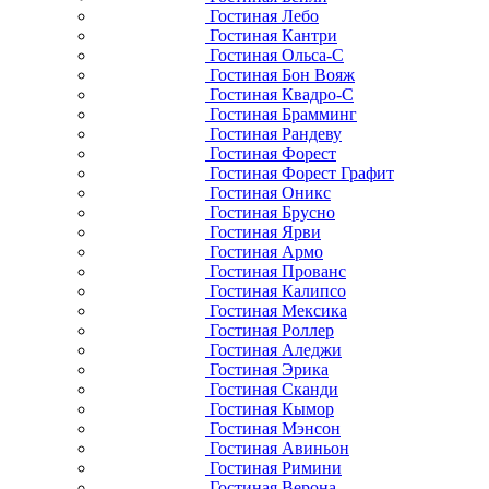
Гостиная Лебо
Гостиная Кантри
Гостиная Ольса-С
Гостиная Бон Вояж
Гостиная Квадро-С
Гостиная Брамминг
Гостиная Рандеву
Гостиная Форест
Гостиная Форест Графит
Гостиная Оникс
Гостиная Брусно
Гостиная Ярви
Гостиная Армо
Гостиная Прованс
Гостиная Калипсо
Гостиная Мексика
Гостиная Роллер
Гостиная Аледжи
Гостиная Эрика
Гостиная Сканди
Гостиная Кымор
Гостиная Мэнсон
Гостиная Авиньон
Гостиная Римини
Гостиная Верона