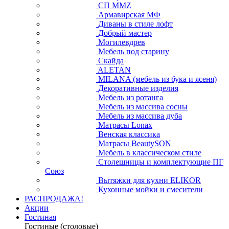
СП ММZ
Армавирская МФ
Диваны в стиле лофт
Добрый мастер
Могилевдрев
Мебель под старину
Скайда
ALETAN
MILANA (мебель из бука и ясеня)
Декоративные изделия
Мебель из ротанга
Мебель из массива сосны
Мебель из массива дуба
Матрасы Lonax
Венская классика
Матрасы BeautySON
Мебель в классическом стиле
Столешницы и комплектующие ПГ
Союз
Вытяжки для кухни ELIKOR
Кухонные мойки и смесители
РАСПРОДАЖА!
Акции
Гостиная
Гостиные (столовые)