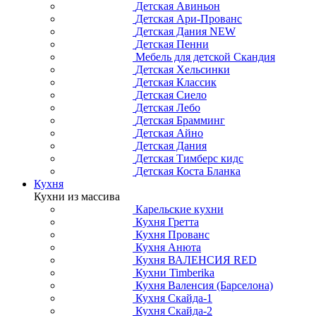
Детская Авиньон
Детская Ари-Прованс
Детская Дания NEW
Детская Пенни
Мебель для детской Скандия
Детская Хельсинки
Детская Классик
Детская Сиело
Детская Лебо
Детская Брамминг
Детская Айно
Детская Дания
Детская Тимберс кидс
Детская Коста Бланка
Кухня
Кухни из массива
Карельские кухни
Кухня Гретта
Кухня Прованс
Кухня Анюта
Кухня ВАЛЕНСИЯ RED
Кухни Timberika
Кухня Валенсия (Барселона)
Кухня Скайда-1
Кухня Скайда-2