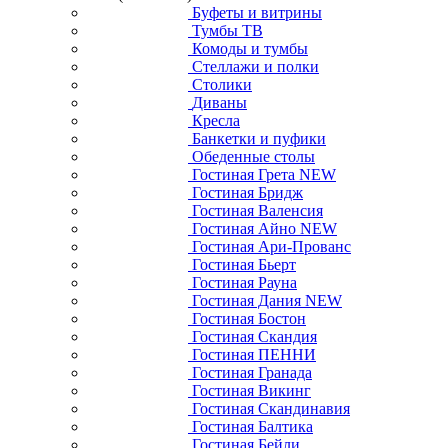
Буфеты и витрины
Тумбы ТВ
Комоды и тумбы
Стеллажи и полки
Столики
Диваны
Кресла
Банкетки и пуфики
Обеденные столы
Гостиная Грета NEW
Гостиная Бридж
Гостиная Валенсия
Гостиная Айно NEW
Гостиная Ари-Прованс
Гостиная Бьерт
Гостиная Рауна
Гостиная Дания NEW
Гостиная Бостон
Гостиная Скандия
Гостиная ПЕННИ
Гостиная Гранада
Гостиная Викинг
Гостиная Скандинавия
Гостиная Балтика
Гостиная Бейли