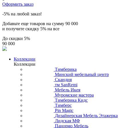
Оформить заказ
-5% на любой заказ!
Добавьте еще товаров на сумму
90 000
и получите скидку
5% на все
До скидки
5%
90 000
Коллекции
Коллекции
Тимберика
Минский мебельный центр
Скандия
тм SanRemi
Мебель Икея
Муромские мастера
Тимберика Кидс
Тимберс
Pin Magic
Дизайнерская Мебель Этажерка
Лидская МФ
Панормо Мебель