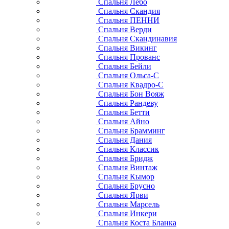
Спальня Лебо
Спальня Скандия
Спальня ПЕННИ
Спальня Верди
Спальня Скандинавия
Спальня Викинг
Спальня Прованс
Спальня Бейли
Спальня Ольса-С
Спальня Квадро-С
Спальня Бон Вояж
Спальня Рандеву
Спальня Бетти
Спальня Айно
Спальня Брамминг
Спальня Дания
Спальня Классик
Спальня Бридж
Спальня Винтаж
Спальня Кымор
Спальня Брусно
Спальня Ярви
Спальня Марсель
Спальня Инкери
Спальня Коста Бланка