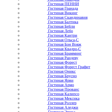
Гостиная ПЕННИ
Гостиная Гранада
Гостиная Викинг
Гостиная Скандинавия
Гостиная Балтика
Гостиная Бейли
Гостиная Лебо
Гостиная Кантри
Гостиная Ольса-С
Гостиная Бон Вояж
Гостиная Квадро-С
Гостиная Брамминг
Гостиная Рандеву
Гостиная Форест
Гостиная Форест Графит
Гостиная Оникс
Гостиная Брусно
Гостиная Ярви
Гостиная Армо
Гостиная Прованс
Гостиная Калипсо
Гостиная Мексика
Гостиная Роллер
Гостиная Аледжи
Гостиная Эрика