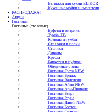
Вытяжки для кухни ELIKOR
Кухонные мойки и смесители
РАСПРОДАЖА!
Акции
Гостиная
Гостиные (столовые)
Буфеты и витрины
Тумбы ТВ
Комоды и тумбы
Стеллажи и полки
Столики
Диваны
Кресла
Банкетки и пуфики
Обеденные столы
Гостиная Грета NEW
Гостиная Бридж
Гостиная Валенсия
Гостиная Айно NEW
Гостиная Ари-Прованс
Гостиная Бьерт
Гостиная Рауна
Гостиная Дания NEW
Гостиная Бостон
Гостиная Скандия