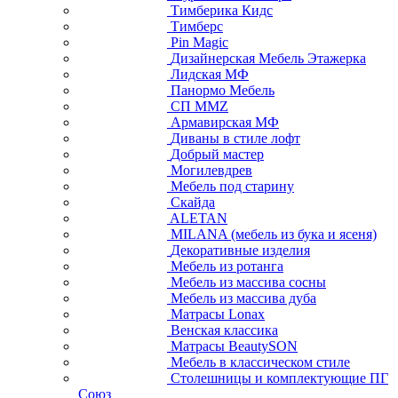
Тимберика Кидс
Тимберс
Pin Magic
Дизайнерская Мебель Этажерка
Лидская МФ
Панормо Мебель
СП ММZ
Армавирская МФ
Диваны в стиле лофт
Добрый мастер
Могилевдрев
Мебель под старину
Скайда
ALETAN
MILANA (мебель из бука и ясеня)
Декоративные изделия
Мебель из ротанга
Мебель из массива сосны
Мебель из массива дуба
Матрасы Lonax
Венская классика
Матрасы BeautySON
Мебель в классическом стиле
Столешницы и комплектующие ПГ
Союз