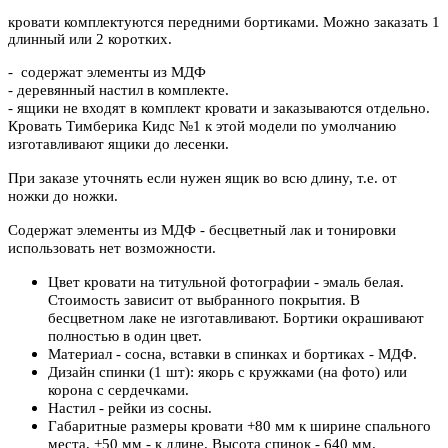
кровати комплектуются передними бортиками. Можно заказать 1
длинный или 2 коротких.
- содержат элементы из МДФ
- деревянный настил в комплекте.
- ящики не входят в комплект кровати и заказываются отдельно.
Кровать Тимберика Кидс №1 к этой модели по умолчанию
изготавливают ящики до лесенки.
При заказе уточнять если нужен ящик во всю длину, т.е. от
ножки до ножки.
Содержат элементы из МДФ - бесцветный лак и тонировки
использовать нет возможности.
Цвет кровати на титульной фотографии - эмаль белая.
Стоимость зависит от выбранного покрытия. В
бесцветном лаке не изготавливают. Бортики окрашивают
полностью в один цвет.
Материал - сосна, вставки в спинках и бортиках - МДФ.
Дизайн спинки (1 шт): якорь с кружками (на фото) или
корона с сердечками.
Настил - рейки из сосны.
Габаритные размеры кровати +80 мм к ширине спального
места, +50 мм - к длине. Высота спинок - 640 мм.