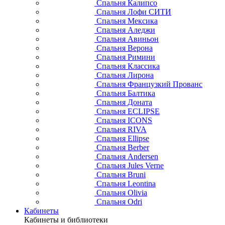
Спальня Калипсо
Спальня Лофи СИТИ
Спальня Мексика
Спальня Аледжи
Спальня Авиньон
Спальня Верона
Спальня Римини
Спальня Классика
Спальня Лирона
Спальня Французкий Прованс
Спальня Балтика
Спальня Доната
Спальня ECLIPSE
Спальня ICONS
Спальня RIVA
Спальня Ellipse
Спальня Berber
Спальня Andersen
Спальня Jules Verne
Спальня Bruni
Спальня Leontina
Спальня Olivia
Спальня Odri
Кабинеты
Кабинеты и библиотеки