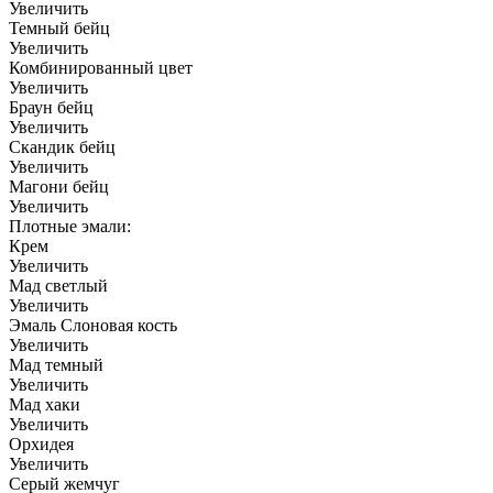
Увеличить
Темный бейц
Увеличить
Комбинированный цвет
Увеличить
Браун бейц
Увеличить
Скандик бейц
Увеличить
Магони бейц
Увеличить
Плотные эмали:
Крем
Увеличить
Мад светлый
Увеличить
Эмаль Слоновая кость
Увеличить
Мад темный
Увеличить
Мад хаки
Увеличить
Орхидея
Увеличить
Серый жемчуг