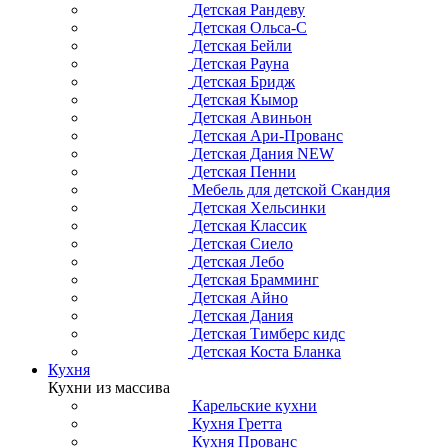
Детская Рандеву
Детская Ольса-С
Детская Бейли
Детская Рауна
Детская Бридж
Детская Кымор
Детская Авиньон
Детская Ари-Прованс
Детская Дания NEW
Детская Пенни
Мебель для детской Скандия
Детская Хельсинки
Детская Классик
Детская Сиело
Детская Лебо
Детская Брамминг
Детская Айно
Детская Дания
Детская Тимберс кидс
Детская Коста Бланка
Кухня
Кухни из массива
Карельские кухни
Кухня Гретта
Кухня Прованс