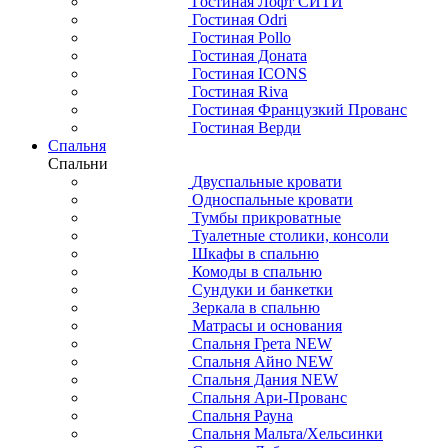
Гостиная Лофт СИТИ
Гостиная Odri
Гостиная Pollo
Гостиная Доната
Гостиная ICONS
Гостиная Riva
Гостиная Французкий Прованс
Гостиная Верди
Спальня
Спальни
Двуспальные кровати
Односпальные кровати
Тумбы прикроватные
Туалетные столики, консоли
Шкафы в спальню
Комоды в спальню
Сундуки и банкетки
Зеркала в спальню
Матрасы и основания
Спальня Грета NEW
Спальня Айно NEW
Спальня Дания NEW
Спальня Ари-Прованс
Спальня Рауна
Спальня Мальта/Хельсинки