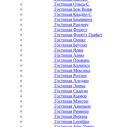
Гостиная Ольса-С
Гостиная Бон Вояж
Гостиная Квадро-С
Гостиная Брамминг
Гостиная Рандеву
Гостиная Форест
Гостиная Форест Графит
Гостиная Оникс
Гостиная Брусно
Гостиная Ярви
Гостиная Армо
Гостиная Прованс
Гостиная Калипсо
Гостиная Мексика
Гостиная Роллер
Гостиная Аледжи
Гостиная Эрика
Гостиная Сканди
Гостиная Кымор
Гостиная Мэнсон
Гостиная Авиньон
Гостиная Римини
Гостиная Верона
Гостиная Leontina
Гостиная Jules Verne