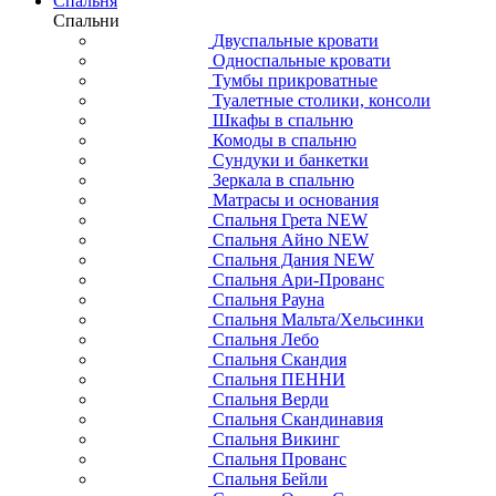
Спальня
Спальни
Двуспальные кровати
Односпальные кровати
Тумбы прикроватные
Туалетные столики, консоли
Шкафы в спальню
Комоды в спальню
Сундуки и банкетки
Зеркала в спальню
Матрасы и основания
Спальня Грета NEW
Спальня Айно NEW
Спальня Дания NEW
Спальня Ари-Прованс
Спальня Рауна
Спальня Мальта/Хельсинки
Спальня Лебо
Спальня Скандия
Спальня ПЕННИ
Спальня Верди
Спальня Скандинавия
Спальня Викинг
Спальня Прованс
Спальня Бейли