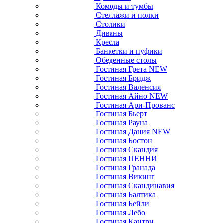
Комоды и тумбы
Стеллажи и полки
Столики
Диваны
Кресла
Банкетки и пуфики
Обеденные столы
Гостиная Грета NEW
Гостиная Бридж
Гостиная Валенсия
Гостиная Айно NEW
Гостиная Ари-Прованс
Гостиная Бьерт
Гостиная Рауна
Гостиная Дания NEW
Гостиная Бостон
Гостиная Скандия
Гостиная ПЕННИ
Гостиная Гранада
Гостиная Викинг
Гостиная Скандинавия
Гостиная Балтика
Гостиная Бейли
Гостиная Лебо
Гостиная Кантри