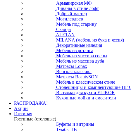
Армавирская МФ
Диваны в стиле лофт
Добрый мастер
Могилевдрев
Мебель под старину
Скайда
ALETAN
MILANA (мебель из бука и ясеня)
Декоративные изделия
Мебель из ротанга
Мебель из массива сосны
Мебель из массива дуба
Матрасы Lonax
Венская классика
Матрасы BeautySON
Мебель в классическом стиле
Столешницы и комплектующие ПГ 
Вытяжки для кухни ELIKOR
Кухонные мойки и смесители
РАСПРОДАЖА!
Акции
Гостиная
Гостиные (столовые)
Буфеты и витрины
Тумбы ТВ