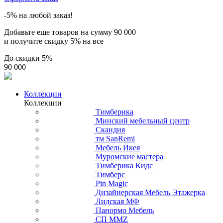
-5% на любой заказ!
Добавьте еще товаров на сумму
90 000
и получите скидку
5% на все
До скидки
5%
90 000
Коллекции
Коллекции
Тимберика
Минский мебельный центр
Скандия
тм SanRemi
Мебель Икея
Муромские мастера
Тимберика Кидс
Тимберс
Pin Magic
Дизайнерская Мебель Этажерка
Лидская МФ
Панормо Мебель
СП ММZ