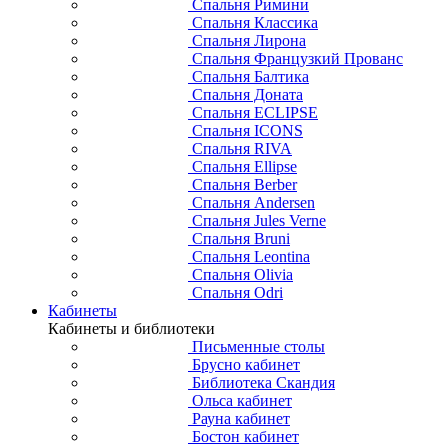
Спальня Римини
Спальня Классика
Спальня Лирона
Спальня Французкий Прованс
Спальня Балтика
Спальня Доната
Спальня ECLIPSE
Спальня ICONS
Спальня RIVA
Спальня Ellipse
Спальня Berber
Спальня Andersen
Спальня Jules Verne
Спальня Bruni
Спальня Leontina
Спальня Olivia
Спальня Odri
Кабинеты
Кабинеты и библиотеки
Письменные столы
Брусно кабинет
Библиотека Скандия
Ольса кабинет
Рауна кабинет
Бостон кабинет