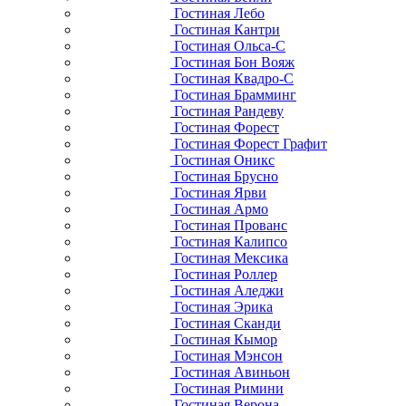
Гостиная Лебо
Гостиная Кантри
Гостиная Ольса-С
Гостиная Бон Вояж
Гостиная Квадро-С
Гостиная Брамминг
Гостиная Рандеву
Гостиная Форест
Гостиная Форест Графит
Гостиная Оникс
Гостиная Брусно
Гостиная Ярви
Гостиная Армо
Гостиная Прованс
Гостиная Калипсо
Гостиная Мексика
Гостиная Роллер
Гостиная Аледжи
Гостиная Эрика
Гостиная Сканди
Гостиная Кымор
Гостиная Мэнсон
Гостиная Авиньон
Гостиная Римини
Гостиная Верона