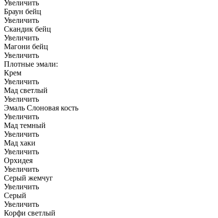
Увеличить
Браун бейц
Увеличить
Скандик бейц
Увеличить
Магони бейц
Увеличить
Плотные эмали:
Крем
Увеличить
Мад светлый
Увеличить
Эмаль Слоновая кость
Увеличить
Мад темный
Увеличить
Мад хаки
Увеличить
Орхидея
Увеличить
Серый жемчуг
Увеличить
Серый
Увеличить
Корфи светлый