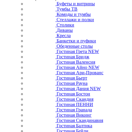
Буфеты и витрины
Тумбы ТВ
Комоды и тумбы
Стеллажи и полки
Столики
Диваны
Кресла
Банкетки и пуфики
Обеденные столы
Гостиная Грета NEW
Гостиная Бридж
Гостиная Валенсия
Гостиная Айно NEW
Гостиная Ари-Прованс
Гостиная Бьерт
Гостиная Рауна
Гостиная Дания NEW
Гостиная Бостон
Гостиная Скандия
Гостиная ПЕННИ
Гостиная Гранада
Гостиная Викинг
Гостиная Скандинавия
Гостиная Балтика
Гостиная Бейли