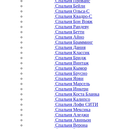
Спальня Прованс
Спальня Бейли
Спальня Ольса-С
Спальня Квадро-С
Спальня Бон Вояж
Спальня Рандеву
Спальня Бетти
Спальня Айно
Спальня Брамминг
Спальня Дания
Спальня Классик
Спальня Бридж
Спальня Винтаж
Спальня Кымор
Спальня Брусно
Спальня Ярви
Спальня Марсель
Спальня Инкери
Спальня Коста Бланка
Спальня Калипсо
Спальня Лофи СИТИ
Спальня Мексика
Спальня Аледжи
Спальня Авиньон
Спальня Верона