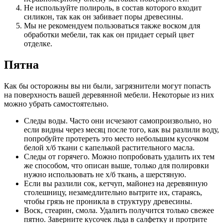
Не используйте полироль, в состав которого входит
силикон, так как он забивает поры древесины.
Мы не рекомендуем пользоваться также воском для
обработки мебели, так как он придает серый цвет
отделке.
Пятна
Как бы осторожны вы ни были, загрязнители могут попасть
на поверхность вашей деревянной мебели. Некоторые из них
можно убрать самостоятельно.
Следы воды. Часто они исчезают самопроизвольно, но
если видны через месяц после того, как вы разлили воду,
попробуйте протереть это место небольшим кусочком
белой х/б ткани с капелькой растительного масла.
Следы от горячего. Можно попробовать удалить их тем
же способом, что описан выше, только для полировки
нужно использовать не х/б ткань, а шерстяную.
Если вы разлили сок, кетчуп, майонез на деревянную
столешницу, незамедлительно вытрите их, стараясь,
чтобы грязь не проникла в структуру древесины.
Воск, стеарин, смола. Удалить получится только свежее
пятно. Заверните кусочек льда в салфетку и протрите