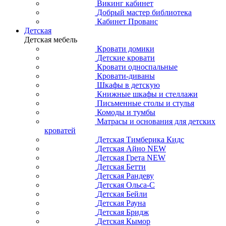
Викинг кабинет
Добрый мастер библиотека
Кабинет Прованс
Детская
Детская мебель
Кровати домики
Детские кровати
Кровати односпальные
Кровати-диваны
Шкафы в детскую
Книжные шкафы и стеллажи
Письменные столы и стулья
Комоды и тумбы
Матрасы и основания для детских
кроватей
Детская Тимберика Кидс
Детская Айно NEW
Детская Грета NEW
Детская Бетти
Детская Рандеву
Детская Ольса-С
Детская Бейли
Детская Рауна
Детская Бридж
Детская Кымор