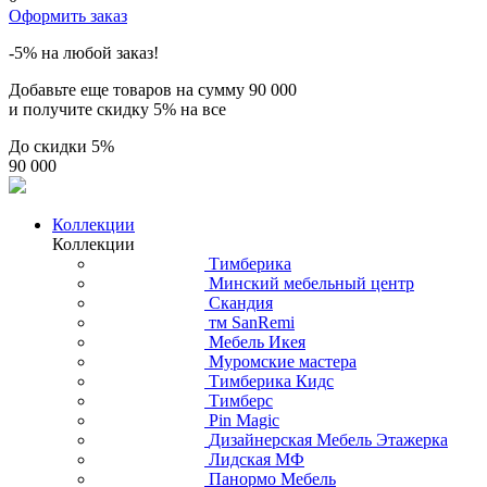
Оформить заказ
-5% на любой заказ!
Добавьте еще товаров на сумму
90 000
и получите скидку
5% на все
До скидки
5%
90 000
Коллекции
Коллекции
Тимберика
Минский мебельный центр
Скандия
тм SanRemi
Мебель Икея
Муромские мастера
Тимберика Кидс
Тимберс
Pin Magic
Дизайнерская Мебель Этажерка
Лидская МФ
Панормо Мебель