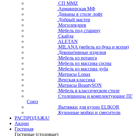
СП ММZ
Армавирская МФ
Диваны в стиле лофт
Добрый мастер
Могилевдрев
Мебель под старину
Скайда
ALETAN
MILANA (мебель из бука и ясеня)
Декоративные изделия
Мебель из ротанга
Мебель из массива сосны
Мебель из массива дуба
Матрасы Lonax
Венская классика
Матрасы BeautySON
Мебель в классическом стиле
Столешницы и комплектующие ПГ
Союз
Вытяжки для кухни ELIKOR
Кухонные мойки и смесители
РАСПРОДАЖА!
Акции
Гостиная
Гостиные (столовые)