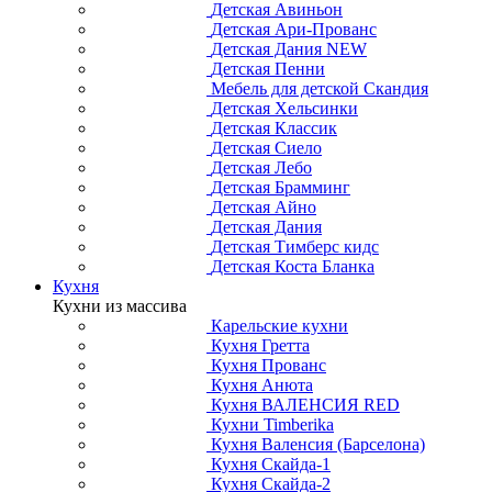
Детская Авиньон
Детская Ари-Прованс
Детская Дания NEW
Детская Пенни
Мебель для детской Скандия
Детская Хельсинки
Детская Классик
Детская Сиело
Детская Лебо
Детская Брамминг
Детская Айно
Детская Дания
Детская Тимберс кидс
Детская Коста Бланка
Кухня
Кухни из массива
Карельские кухни
Кухня Гретта
Кухня Прованс
Кухня Анюта
Кухня ВАЛЕНСИЯ RED
Кухни Timberika
Кухня Валенсия (Барселона)
Кухня Скайда-1
Кухня Скайда-2