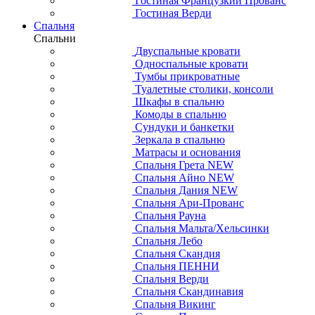
Гостиная Французкий Прованс
Гостиная Верди
Спальня
Спальни
Двуспальные кровати
Односпальные кровати
Тумбы прикроватные
Туалетные столики, консоли
Шкафы в спальню
Комоды в спальню
Сундуки и банкетки
Зеркала в спальню
Матрасы и основания
Спальня Грета NEW
Спальня Айно NEW
Спальня Дания NEW
Спальня Ари-Прованс
Спальня Рауна
Спальня Мальта/Хельсинки
Спальня Лебо
Спальня Скандия
Спальня ПЕННИ
Спальня Верди
Спальня Скандинавия
Спальня Викинг