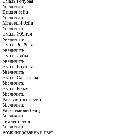
Эмаль Голубая
Увеличить
Вишня бейц
Увеличить
Медовый бейц
Увеличить
Эмаль Жёлтая
Увеличить
Эмаль Зелёная
Увеличить
Эмаль Лайм
Увеличить
Эмаль Розовая
Увеличить
Эмаль Салатовая
Увеличить
Эмаль Белая
Увеличить
Ратэ светлый бейц
Увеличить
Ратэ темный бейц
Увеличить
Темный бейц
Увеличить
Комбинированный цвет