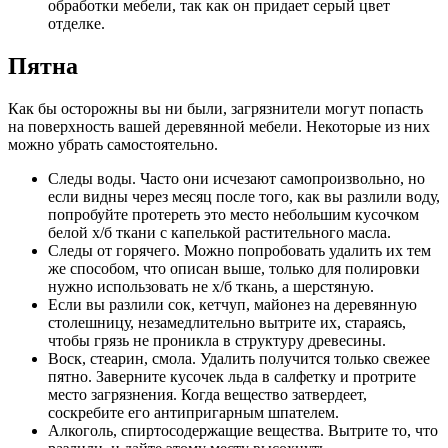
обработки мебели, так как он придает серый цвет
отделке.
Пятна
Как бы осторожны вы ни были, загрязнители могут попасть
на поверхность вашей деревянной мебели. Некоторые из них
можно убрать самостоятельно.
Следы воды. Часто они исчезают самопроизвольно, но
если видны через месяц после того, как вы разлили воду,
попробуйте протереть это место небольшим кусочком
белой х/б ткани с капелькой растительного масла.
Следы от горячего. Можно попробовать удалить их тем
же способом, что описан выше, только для полировки
нужно использовать не х/б ткань, а шерстяную.
Если вы разлили сок, кетчуп, майонез на деревянную
столешницу, незамедлительно вытрите их, стараясь,
чтобы грязь не проникла в структуру древесины.
Воск, стеарин, смола. Удалить получится только свежее
пятно. Заверните кусочек льда в салфетку и протрите
место загрязнения. Когда вещество затвердеет,
соскребите его антипригарным шпателем.
Алкоголь, спиртосодержащие вещества. Вытрите то, что