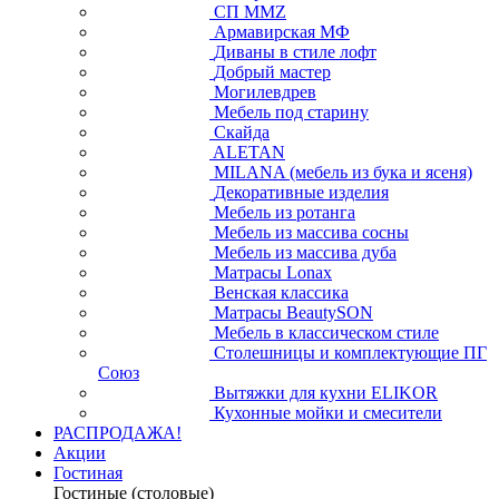
СП ММZ
Армавирская МФ
Диваны в стиле лофт
Добрый мастер
Могилевдрев
Мебель под старину
Скайда
ALETAN
MILANA (мебель из бука и ясеня)
Декоративные изделия
Мебель из ротанга
Мебель из массива сосны
Мебель из массива дуба
Матрасы Lonax
Венская классика
Матрасы BeautySON
Мебель в классическом стиле
Столешницы и комплектующие ПГ
Союз
Вытяжки для кухни ELIKOR
Кухонные мойки и смесители
РАСПРОДАЖА!
Акции
Гостиная
Гостиные (столовые)