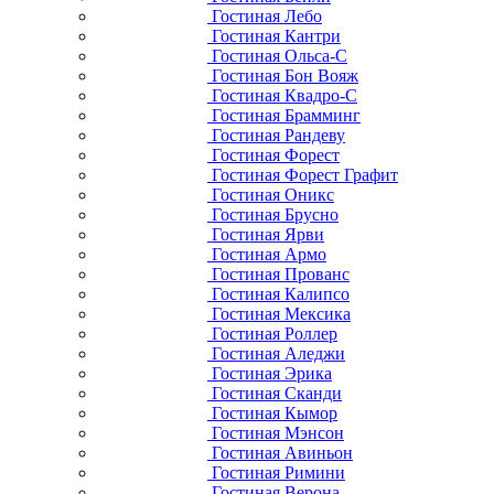
Гостиная Лебо
Гостиная Кантри
Гостиная Ольса-С
Гостиная Бон Вояж
Гостиная Квадро-С
Гостиная Брамминг
Гостиная Рандеву
Гостиная Форест
Гостиная Форест Графит
Гостиная Оникс
Гостиная Брусно
Гостиная Ярви
Гостиная Армо
Гостиная Прованс
Гостиная Калипсо
Гостиная Мексика
Гостиная Роллер
Гостиная Аледжи
Гостиная Эрика
Гостиная Сканди
Гостиная Кымор
Гостиная Мэнсон
Гостиная Авиньон
Гостиная Римини
Гостиная Верона