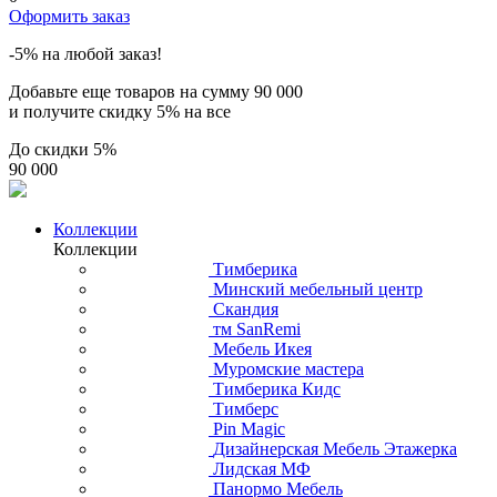
Оформить заказ
-5% на любой заказ!
Добавьте еще товаров на сумму
90 000
и получите скидку
5% на все
До скидки
5%
90 000
Коллекции
Коллекции
Тимберика
Минский мебельный центр
Скандия
тм SanRemi
Мебель Икея
Муромские мастера
Тимберика Кидс
Тимберс
Pin Magic
Дизайнерская Мебель Этажерка
Лидская МФ
Панормо Мебель