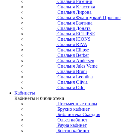
Спальня Римини
Спальня Классика
Спальня Лирона
Спальня Французкий Прованс
Спальня Балтика
Спальня Доната
Спальня ECLIPSE
Спальня ICONS
Спальня RIVA
Спальня Ellipse
Спальня Berber
Спальня Andersen
Спальня Jules Verne
Спальня Bruni
Спальня Leontina
Спальня Olivia
Спальня Odri
Кабинеты
Кабинеты и библиотеки
Письменные столы
Брусно кабинет
Библиотека Скандия
Ольса кабинет
Рауна кабинет
Бостон кабинет