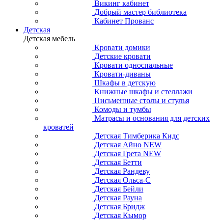
Викинг кабинет
Добрый мастер библиотека
Кабинет Прованс
Детская
Детская мебель
Кровати домики
Детские кровати
Кровати односпальные
Кровати-диваны
Шкафы в детскую
Книжные шкафы и стеллажи
Письменные столы и стулья
Комоды и тумбы
Матрасы и основания для детских
кроватей
Детская Тимберика Кидс
Детская Айно NEW
Детская Грета NEW
Детская Бетти
Детская Рандеву
Детская Ольса-С
Детская Бейли
Детская Рауна
Детская Бридж
Детская Кымор