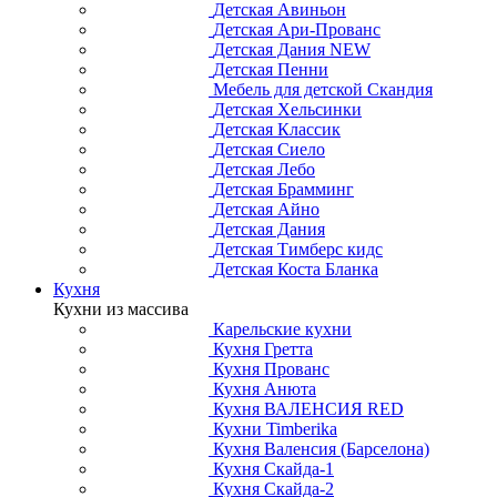
Детская Авиньон
Детская Ари-Прованс
Детская Дания NEW
Детская Пенни
Мебель для детской Скандия
Детская Хельсинки
Детская Классик
Детская Сиело
Детская Лебо
Детская Брамминг
Детская Айно
Детская Дания
Детская Тимберс кидс
Детская Коста Бланка
Кухня
Кухни из массива
Карельские кухни
Кухня Гретта
Кухня Прованс
Кухня Анюта
Кухня ВАЛЕНСИЯ RED
Кухни Timberika
Кухня Валенсия (Барселона)
Кухня Скайда-1
Кухня Скайда-2