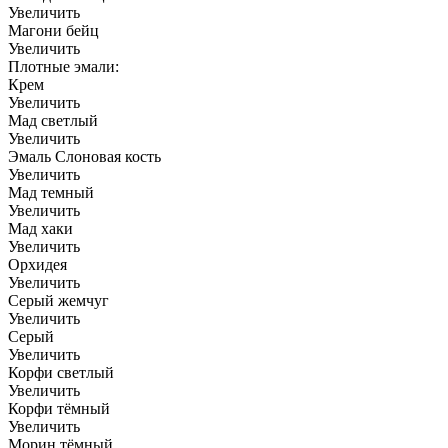
Увеличить
Магони бейц
Увеличить
Плотные эмали:
Крем
Увеличить
Мад светлый
Увеличить
Эмаль Слоновая кость
Увеличить
Мад темный
Увеличить
Мад хаки
Увеличить
Орхидея
Увеличить
Серый жемчуг
Увеличить
Серый
Увеличить
Корфи светлый
Увеличить
Корфи тёмный
Увеличить
Морин тёмный