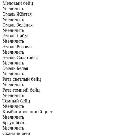
Медовый бейц
Увеличить
Эмаль Жёлтая
Увеличить
Эмаль Зелёная
Увеличить
Эмаль Лайм
Увеличить
Эмаль Розовая
Увеличить
Эмаль Салатовая
Увеличить
Эмаль Белая
Увеличить
Ратэ светлый бейц
Увеличить
Ратэ темный бейц
Увеличить
Темный бейц
Увеличить
Комбинированный цвет
Увеличить
Браун бейц
Увеличить
Скандик бейц