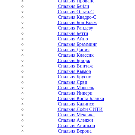
Спальня Прованс
Спальня Бейли
Спальня Ольса-С
Спальня Квадро-С
Спальня Бон Вояж
Спальня Рандеву
Спальня Бетти
Спальня Айно
Спальня Брамминг
Спальня Дания
Спальня Классик
Спальня Бридж
Спальня Винтаж
Спальня Кымор
Спальня Брусно
Спальня Ярви
Спальня Марсель
Спальня Инкери
Спальня Коста Бланка
Спальня Калипсо
Спальня Лофи СИТИ
Спальня Мексика
Спальня Аледжи
Спальня Авиньон
Спальня Верона