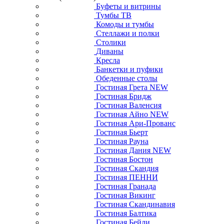
Буфеты и витрины
Тумбы ТВ
Комоды и тумбы
Стеллажи и полки
Столики
Диваны
Кресла
Банкетки и пуфики
Обеденные столы
Гостиная Грета NEW
Гостиная Бридж
Гостиная Валенсия
Гостиная Айно NEW
Гостиная Ари-Прованс
Гостиная Бьерт
Гостиная Рауна
Гостиная Дания NEW
Гостиная Бостон
Гостиная Скандия
Гостиная ПЕННИ
Гостиная Гранада
Гостиная Викинг
Гостиная Скандинавия
Гостиная Балтика
Гостиная Бейли