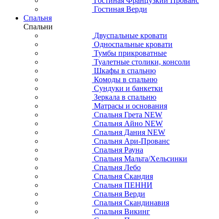
Гостиная Французкий Прованс
Гостиная Верди
Спальня
Спальни
Двуспальные кровати
Односпальные кровати
Тумбы прикроватные
Туалетные столики, консоли
Шкафы в спальню
Комоды в спальню
Сундуки и банкетки
Зеркала в спальню
Матрасы и основания
Спальня Грета NEW
Спальня Айно NEW
Спальня Дания NEW
Спальня Ари-Прованс
Спальня Рауна
Спальня Мальта/Хельсинки
Спальня Лебо
Спальня Скандия
Спальня ПЕННИ
Спальня Верди
Спальня Скандинавия
Спальня Викинг