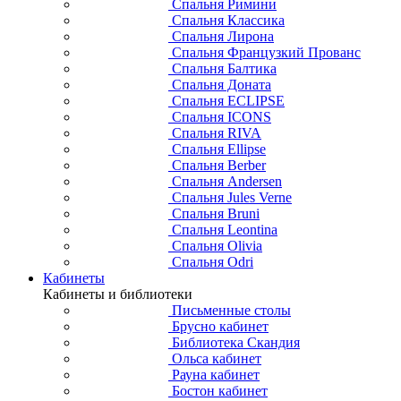
Спальня Римини
Спальня Классика
Спальня Лирона
Спальня Французкий Прованс
Спальня Балтика
Спальня Доната
Спальня ECLIPSE
Спальня ICONS
Спальня RIVA
Спальня Ellipse
Спальня Berber
Спальня Andersen
Спальня Jules Verne
Спальня Bruni
Спальня Leontina
Спальня Olivia
Спальня Odri
Кабинеты
Кабинеты и библиотеки
Письменные столы
Брусно кабинет
Библиотека Скандия
Ольса кабинет
Рауна кабинет
Бостон кабинет