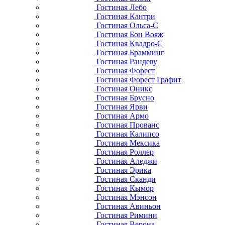
Гостиная Лебо
Гостиная Кантри
Гостиная Ольса-С
Гостиная Бон Вояж
Гостиная Квадро-С
Гостиная Брамминг
Гостиная Рандеву
Гостиная Форест
Гостиная Форест Графит
Гостиная Оникс
Гостиная Брусно
Гостиная Ярви
Гостиная Армо
Гостиная Прованс
Гостиная Калипсо
Гостиная Мексика
Гостиная Роллер
Гостиная Аледжи
Гостиная Эрика
Гостиная Сканди
Гостиная Кымор
Гостиная Мэнсон
Гостиная Авиньон
Гостиная Римини
Гостиная Верона