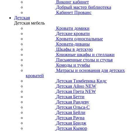
Викинг кабинет
Добрый мастер библиотека
Кабинет Прованс
Детская
Детская мебель
Кровати домики
Детские кровати
Кровати односпальные
Кровати-диваны
Шкафы в детскую
Книжные шкафы и стеллажи
Письменные столы и стулья
Комоды и тумбы
Матрасы и основания для детских
кроватей
Детская Тимберика Кидс
Детская Айно NEW
Детская Грета NEW
Детская Бетти
Детская Рандеву
Детская Ольса-С
Детская Бейли
Детская Рауна
Детская Бридж
Детская Кымор