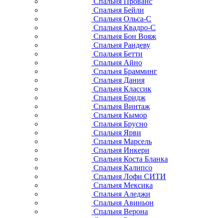
Спальня Прованс
Спальня Бейли
Спальня Ольса-С
Спальня Квадро-С
Спальня Бон Вояж
Спальня Рандеву
Спальня Бетти
Спальня Айно
Спальня Брамминг
Спальня Дания
Спальня Классик
Спальня Бридж
Спальня Винтаж
Спальня Кымор
Спальня Брусно
Спальня Ярви
Спальня Марсель
Спальня Инкери
Спальня Коста Бланка
Спальня Калипсо
Спальня Лофи СИТИ
Спальня Мексика
Спальня Аледжи
Спальня Авиньон
Спальня Верона