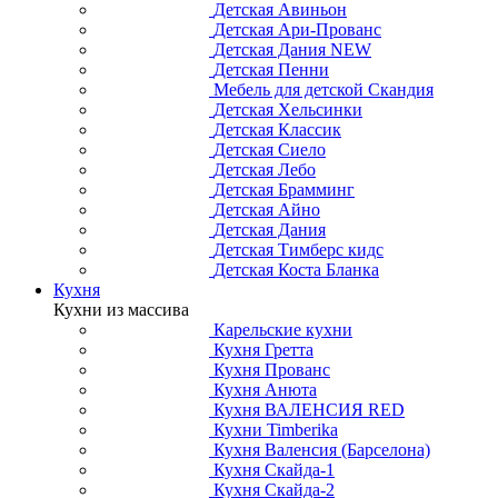
Детская Авиньон
Детская Ари-Прованс
Детская Дания NEW
Детская Пенни
Мебель для детской Скандия
Детская Хельсинки
Детская Классик
Детская Сиело
Детская Лебо
Детская Брамминг
Детская Айно
Детская Дания
Детская Тимберс кидс
Детская Коста Бланка
Кухня
Кухни из массива
Карельские кухни
Кухня Гретта
Кухня Прованс
Кухня Анюта
Кухня ВАЛЕНСИЯ RED
Кухни Timberika
Кухня Валенсия (Барселона)
Кухня Скайда-1
Кухня Скайда-2