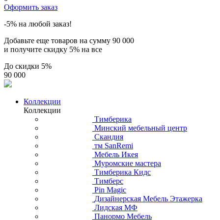
Оформить заказ
-5% на любой заказ!
Добавьте еще товаров на сумму
90 000
и получите скидку
5% на все
До скидки
5%
90 000
Коллекции
Коллекции
Тимберика
Минский мебельный центр
Скандия
тм SanRemi
Мебель Икея
Муромские мастера
Тимберика Кидс
Тимберс
Pin Magic
Дизайнерская Мебель Этажерка
Лидская МФ
Панормо Мебель