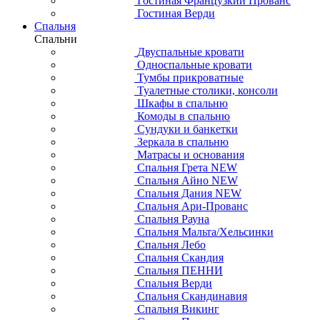
Гостиная Французкий Прованс
Гостиная Верди
Спальня
Спальни
Двуспальные кровати
Односпальные кровати
Тумбы прикроватные
Туалетные столики, консоли
Шкафы в спальню
Комоды в спальню
Сундуки и банкетки
Зеркала в спальню
Матрасы и основания
Спальня Грета NEW
Спальня Айно NEW
Спальня Дания NEW
Спальня Ари-Прованс
Спальня Рауна
Спальня Мальта/Хельсинки
Спальня Лебо
Спальня Скандия
Спальня ПЕННИ
Спальня Верди
Спальня Скандинавия
Спальня Викинг