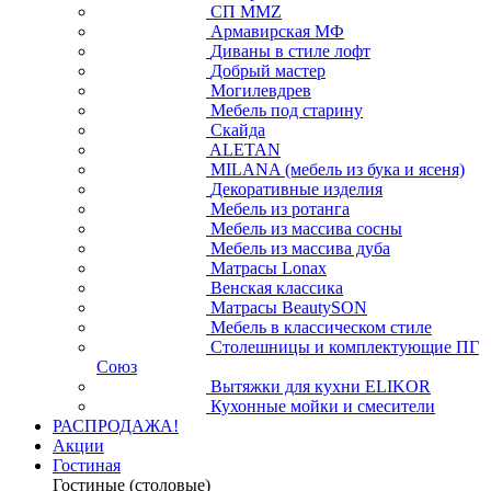
СП ММZ
Армавирская МФ
Диваны в стиле лофт
Добрый мастер
Могилевдрев
Мебель под старину
Скайда
ALETAN
MILANA (мебель из бука и ясеня)
Декоративные изделия
Мебель из ротанга
Мебель из массива сосны
Мебель из массива дуба
Матрасы Lonax
Венская классика
Матрасы BeautySON
Мебель в классическом стиле
Столешницы и комплектующие ПГ
Союз
Вытяжки для кухни ELIKOR
Кухонные мойки и смесители
РАСПРОДАЖА!
Акции
Гостиная
Гостиные (столовые)