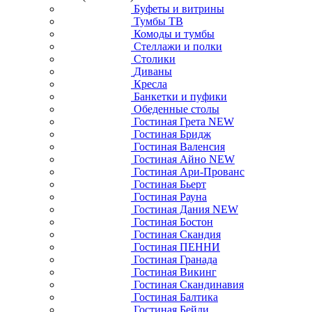
Буфеты и витрины
Тумбы ТВ
Комоды и тумбы
Стеллажи и полки
Столики
Диваны
Кресла
Банкетки и пуфики
Обеденные столы
Гостиная Грета NEW
Гостиная Бридж
Гостиная Валенсия
Гостиная Айно NEW
Гостиная Ари-Прованс
Гостиная Бьерт
Гостиная Рауна
Гостиная Дания NEW
Гостиная Бостон
Гостиная Скандия
Гостиная ПЕННИ
Гостиная Гранада
Гостиная Викинг
Гостиная Скандинавия
Гостиная Балтика
Гостиная Бейли