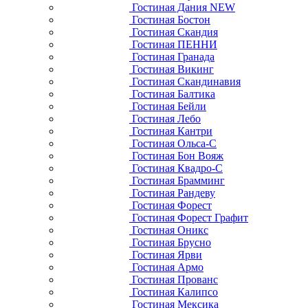
Гостиная Дания NEW
Гостиная Бостон
Гостиная Скандия
Гостиная ПЕННИ
Гостиная Гранада
Гостиная Викинг
Гостиная Скандинавия
Гостиная Балтика
Гостиная Бейли
Гостиная Лебо
Гостиная Кантри
Гостиная Ольса-С
Гостиная Бон Вояж
Гостиная Квадро-С
Гостиная Брамминг
Гостиная Рандеву
Гостиная Форест
Гостиная Форест Графит
Гостиная Оникс
Гостиная Брусно
Гостиная Ярви
Гостиная Армо
Гостиная Прованс
Гостиная Калипсо
Гостиная Мексика