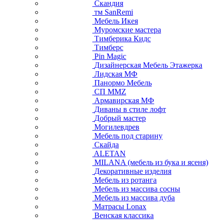
Скандия
тм SanRemi
Мебель Икея
Муромские мастера
Тимберика Кидс
Тимберс
Pin Magic
Дизайнерская Мебель Этажерка
Лидская МФ
Панормо Мебель
СП ММZ
Армавирская МФ
Диваны в стиле лофт
Добрый мастер
Могилевдрев
Мебель под старину
Скайда
ALETAN
MILANA (мебель из бука и ясеня)
Декоративные изделия
Мебель из ротанга
Мебель из массива сосны
Мебель из массива дуба
Матрасы Lonax
Венская классика