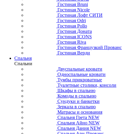
Гостиная Bruni
Гостиная Nicole
Гостиная Лофт СИТИ
Гостиная Odri
Гостиная Pollo
Гостиная Доната
Гостиная ICONS
Гостиная Riva
Гостиная Французкий Прованс
Гостиная Верди
Спальня
Спальни
Двуспальные кровати
Односпальные кровати
Тумбы прикроватные
Туалетные столики, консоли
Шкафы в спальню
Комоды в спальню
Сундуки и банкетки
Зеркала в спальню
Матрасы и основания
Спальня Грета NEW
Спальня Айно NEW
Спальня Дания NEW
Спальня Ари-Прованс