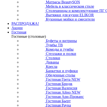
Матрасы BeautySON
Мебель в классическом стиле
Столешницы и комплектующие ПГ 
Вытяжки для кухни ELIKOR
Кухонные мойки и смесители
РАСПРОДАЖА!
Акции
Гостиная
Гостиные (столовые)
Буфеты и витрины
Тумбы ТВ
Комоды и тумбы
Стеллажи и полки
Столики
Диваны
Кресла
Банкетки и пуфики
Обеденные столы
Гостиная Грета NEW
Гостиная Бридж
Гостиная Валенсия
Гостиная Айно NEW
Гостиная Ари-Прованс
Гостиная Бьерт
Гостиная Рауна