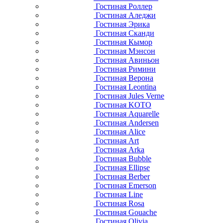
Гостиная Роллер
Гостиная Аледжи
Гостиная Эрика
Гостиная Сканди
Гостиная Кымор
Гостиная Мэнсон
Гостиная Авиньон
Гостиная Римини
Гостиная Верона
Гостиная Leontina
Гостиная Jules Verne
Гостиная KOTO
Гостиная Aquarelle
Гостиная Andersen
Гостиная Alice
Гостиная Art
Гостиная Arka
Гостиная Bubble
Гостиная Ellipse
Гостиная Berber
Гостиная Emerson
Гостиная Line
Гостиная Rosa
Гостиная Gouache
Гостиная Olivia