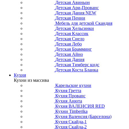
Детская Авиньон
Детская Ари-Прованс
Детская Дания NEW
Детская Пенни
Мебель для детской Скандия
Детская Хельсинки
Детская Классик
Детская Сиело
Детская Лебо
Детская Брамминг
Детская Айно
Детская Дания
Детская Тимберс кидс
Детская Коста Бланка
Кухня
Кухни из массива
Карельские кухни
Кухня Гретта
Кухня Прованс
Кухня Анюта
Кухня ВАЛЕНСИЯ RED
Кухни Timberika
Кухня Валенсия (Барселона)
Кухня Скайда-1
Кухня Скайда-2