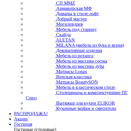
СП ММZ
Армавирская МФ
Диваны в стиле лофт
Добрый мастер
Могилевдрев
Мебель под старину
Скайда
ALETAN
MILANA (мебель из бука и ясеня)
Декоративные изделия
Мебель из ротанга
Мебель из массива сосны
Мебель из массива дуба
Матрасы Lonax
Венская классика
Матрасы BeautySON
Мебель в классическом стиле
Столешницы и комплектующие ПГ
Союз
Вытяжки для кухни ELIKOR
Кухонные мойки и смесители
РАСПРОДАЖА!
Акции
Гостиная
Гостиные (столовые)