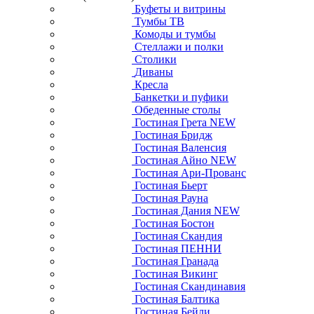
Буфеты и витрины
Тумбы ТВ
Комоды и тумбы
Стеллажи и полки
Столики
Диваны
Кресла
Банкетки и пуфики
Обеденные столы
Гостиная Грета NEW
Гостиная Бридж
Гостиная Валенсия
Гостиная Айно NEW
Гостиная Ари-Прованс
Гостиная Бьерт
Гостиная Рауна
Гостиная Дания NEW
Гостиная Бостон
Гостиная Скандия
Гостиная ПЕННИ
Гостиная Гранада
Гостиная Викинг
Гостиная Скандинавия
Гостиная Балтика
Гостиная Бейли