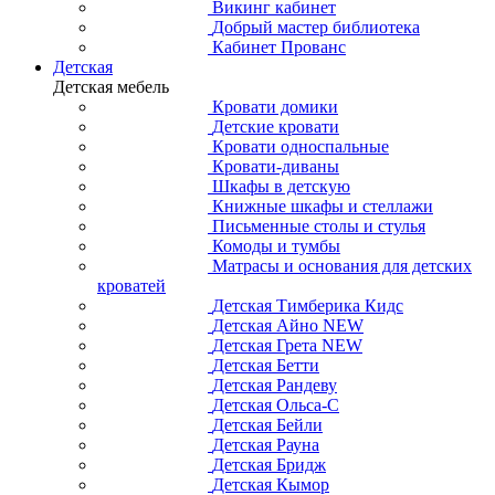
Викинг кабинет
Добрый мастер библиотека
Кабинет Прованс
Детская
Детская мебель
Кровати домики
Детские кровати
Кровати односпальные
Кровати-диваны
Шкафы в детскую
Книжные шкафы и стеллажи
Письменные столы и стулья
Комоды и тумбы
Матрасы и основания для детских
кроватей
Детская Тимберика Кидс
Детская Айно NEW
Детская Грета NEW
Детская Бетти
Детская Рандеву
Детская Ольса-С
Детская Бейли
Детская Рауна
Детская Бридж
Детская Кымор