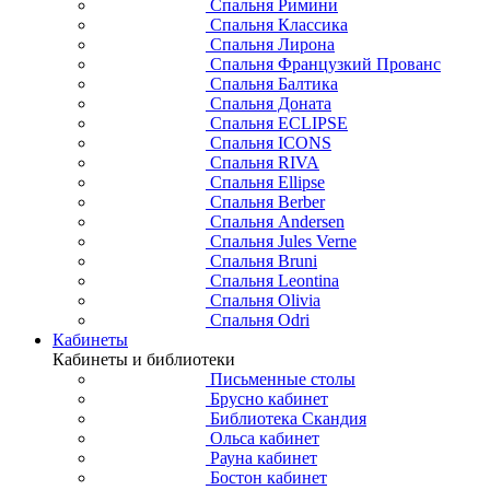
Спальня Римини
Спальня Классика
Спальня Лирона
Спальня Французкий Прованс
Спальня Балтика
Спальня Доната
Спальня ECLIPSE
Спальня ICONS
Спальня RIVA
Спальня Ellipse
Спальня Berber
Спальня Andersen
Спальня Jules Verne
Спальня Bruni
Спальня Leontina
Спальня Olivia
Спальня Odri
Кабинеты
Кабинеты и библиотеки
Письменные столы
Брусно кабинет
Библиотека Скандия
Ольса кабинет
Рауна кабинет
Бостон кабинет