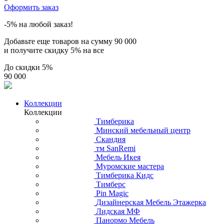
Оформить заказ
-5% на любой заказ!
Добавьте еще товаров на сумму
90 000
и получите скидку
5% на все
До скидки
5%
90 000
Коллекции
Коллекции
Тимберика
Минский мебельный центр
Скандия
тм SanRemi
Мебель Икея
Муромские мастера
Тимберика Кидс
Тимберс
Pin Magic
Дизайнерская Мебель Этажерка
Лидская МФ
Панормо Мебель