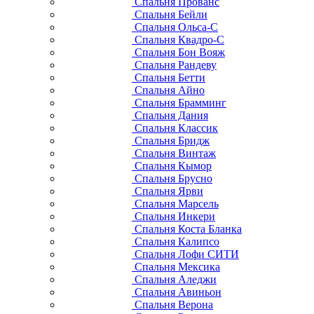
Спальня Прованс
Спальня Бейли
Спальня Ольса-С
Спальня Квадро-С
Спальня Бон Вояж
Спальня Рандеву
Спальня Бетти
Спальня Айно
Спальня Брамминг
Спальня Дания
Спальня Классик
Спальня Бридж
Спальня Винтаж
Спальня Кымор
Спальня Брусно
Спальня Ярви
Спальня Марсель
Спальня Инкери
Спальня Коста Бланка
Спальня Калипсо
Спальня Лофи СИТИ
Спальня Мексика
Спальня Аледжи
Спальня Авиньон
Спальня Верона