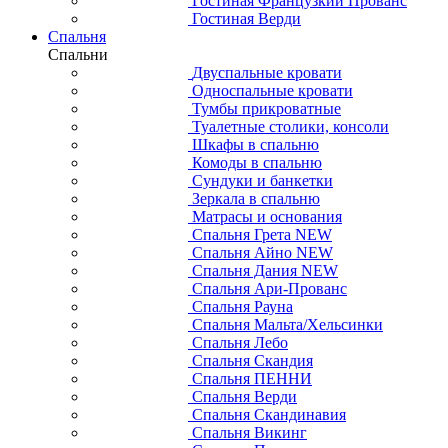
Гостиная Французкий Прованс
Гостиная Верди
Спальня
Спальни
Двуспальные кровати
Односпальные кровати
Тумбы прикроватные
Туалетные столики, консоли
Шкафы в спальню
Комоды в спальню
Сундуки и банкетки
Зеркала в спальню
Матрасы и основания
Спальня Грета NEW
Спальня Айно NEW
Спальня Дания NEW
Спальня Ари-Прованс
Спальня Рауна
Спальня Мальта/Хельсинки
Спальня Лебо
Спальня Скандия
Спальня ПЕННИ
Спальня Верди
Спальня Скандинавия
Спальня Викинг