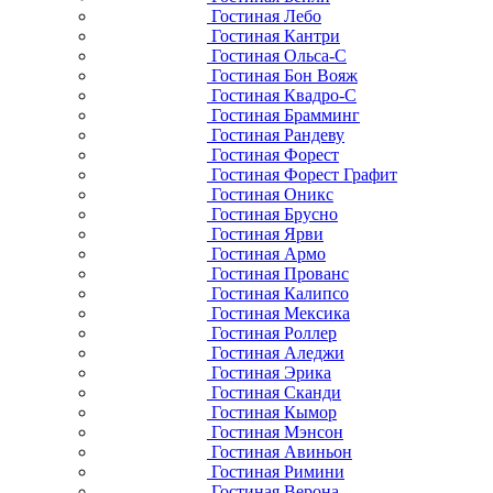
Гостиная Лебо
Гостиная Кантри
Гостиная Ольса-С
Гостиная Бон Вояж
Гостиная Квадро-С
Гостиная Брамминг
Гостиная Рандеву
Гостиная Форест
Гостиная Форест Графит
Гостиная Оникс
Гостиная Брусно
Гостиная Ярви
Гостиная Армо
Гостиная Прованс
Гостиная Калипсо
Гостиная Мексика
Гостиная Роллер
Гостиная Аледжи
Гостиная Эрика
Гостиная Сканди
Гостиная Кымор
Гостиная Мэнсон
Гостиная Авиньон
Гостиная Римини
Гостиная Верона