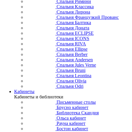
Спальня Римини
Спальня Классика
Спальня Лирона
Спальня Французкий Прованс
Спальня Балтика
Спальня Доната
Спальня ECLIPSE
Спальня ICONS
Спальня RIVA
Спальня Ellipse
Спальня Berber
Спальня Andersen
Спальня Jules Verne
Спальня Bruni
Спальня Leontina
Спальня Olivia
Спальня Odri
Кабинеты
Кабинеты и библиотеки
Письменные столы
Брусно кабинет
Библиотека Скандия
Ольса кабинет
Рауна кабинет
Бостон кабинет