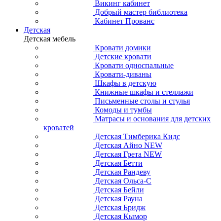
Викинг кабинет
Добрый мастер библиотека
Кабинет Прованс
Детская
Детская мебель
Кровати домики
Детские кровати
Кровати односпальные
Кровати-диваны
Шкафы в детскую
Книжные шкафы и стеллажи
Письменные столы и стулья
Комоды и тумбы
Матрасы и основания для детских
кроватей
Детская Тимберика Кидс
Детская Айно NEW
Детская Грета NEW
Детская Бетти
Детская Рандеву
Детская Ольса-С
Детская Бейли
Детская Рауна
Детская Бридж
Детская Кымор