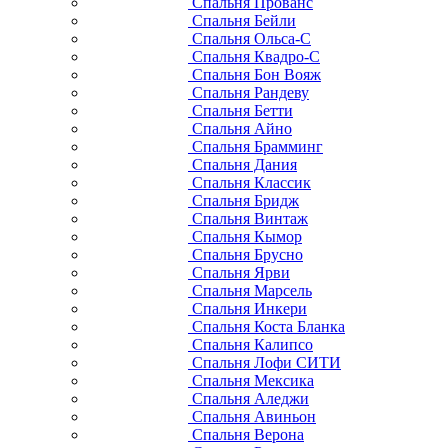
Спальня Прованс
Спальня Бейли
Спальня Ольса-С
Спальня Квадро-С
Спальня Бон Вояж
Спальня Рандеву
Спальня Бетти
Спальня Айно
Спальня Брамминг
Спальня Дания
Спальня Классик
Спальня Бридж
Спальня Винтаж
Спальня Кымор
Спальня Брусно
Спальня Ярви
Спальня Марсель
Спальня Инкери
Спальня Коста Бланка
Спальня Калипсо
Спальня Лофи СИТИ
Спальня Мексика
Спальня Аледжи
Спальня Авиньон
Спальня Верона