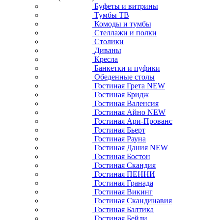
Буфеты и витрины
Тумбы ТВ
Комоды и тумбы
Стеллажи и полки
Столики
Диваны
Кресла
Банкетки и пуфики
Обеденные столы
Гостиная Грета NEW
Гостиная Бридж
Гостиная Валенсия
Гостиная Айно NEW
Гостиная Ари-Прованс
Гостиная Бьерт
Гостиная Рауна
Гостиная Дания NEW
Гостиная Бостон
Гостиная Скандия
Гостиная ПЕННИ
Гостиная Гранада
Гостиная Викинг
Гостиная Скандинавия
Гостиная Балтика
Гостиная Бейли