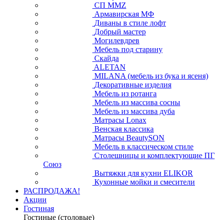
СП ММZ
Армавирская МФ
Диваны в стиле лофт
Добрый мастер
Могилевдрев
Мебель под старину
Скайда
ALETAN
MILANA (мебель из бука и ясеня)
Декоративные изделия
Мебель из ротанга
Мебель из массива сосны
Мебель из массива дуба
Матрасы Lonax
Венская классика
Матрасы BeautySON
Мебель в классическом стиле
Столешницы и комплектующие ПГ
Союз
Вытяжки для кухни ELIKOR
Кухонные мойки и смесители
РАСПРОДАЖА!
Акции
Гостиная
Гостиные (столовые)