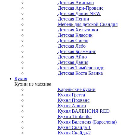
Детская Авиньон
Детская Ари-Прованс
Детская Дания NEW
Детская Пенни
Мебель для детской Скандия
Детская Хельсинки
Детская Классик
Детская Сиело
Детская Лебо
Детская Брамминг
Детская Айно
Детская Дания
Детская Тимберс кидс
Детская Коста Бланка
Кухня
Кухни из массива
Карельские кухни
Кухня Гретта
Кухня Прованс
Кухня Анюта
Кухня ВАЛЕНСИЯ RED
Кухни Timberika
Кухня Валенсия (Барселона)
Кухня Скайда-1
Кухня Скайда-2