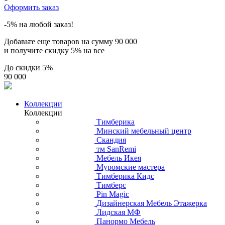
Оформить заказ
-5% на любой заказ!
Добавьте еще товаров на сумму
90 000
и получите скидку
5% на все
До скидки
5%
90 000
Коллекции
Коллекции
Тимберика
Минский мебельный центр
Скандия
тм SanRemi
Мебель Икея
Муромские мастера
Тимберика Кидс
Тимберс
Pin Magic
Дизайнерская Мебель Этажерка
Лидская МФ
Панормо Мебель