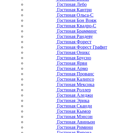
Гостиная Лебо
Гостиная Кантри
Гостиная Ольса-С
Гостиная Бон Вояж
Гостиная Квадро-С
Гостиная Брамминг
Гостиная Рандеву
Гостиная Форест
Гостиная Форест Графит
Гостиная Оникс
Гостиная Брусно
Гостиная Ярви
Гостиная Армо
Гостиная Прованс
Гостиная Калипсо
Гостиная Мексика
Гостиная Роллер
Гостиная Аледжи
Гостиная Эрика
Гостиная Сканди
Гостиная Кымор
Гостиная Мэнсон
Гостиная Авиньон
Гостиная Римини
Гостиная Верона