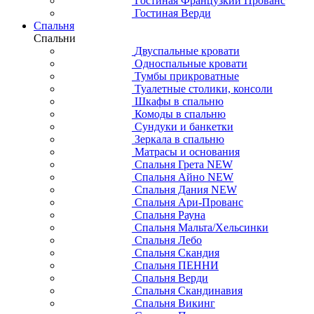
Гостиная Французкий Прованс
Гостиная Верди
Спальня
Спальни
Двуспальные кровати
Односпальные кровати
Тумбы прикроватные
Туалетные столики, консоли
Шкафы в спальню
Комоды в спальню
Сундуки и банкетки
Зеркала в спальню
Матрасы и основания
Спальня Грета NEW
Спальня Айно NEW
Спальня Дания NEW
Спальня Ари-Прованс
Спальня Рауна
Спальня Мальта/Хельсинки
Спальня Лебо
Спальня Скандия
Спальня ПЕННИ
Спальня Верди
Спальня Скандинавия
Спальня Викинг