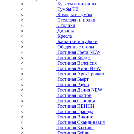
Буфеты и витрины
Тумбы ТВ
Комоды и тумбы
Стеллажи и полки
Столики
Диваны
Кресла
Банкетки и пуфики
Обеденные столы
Гостиная Грета NEW
Гостиная Бридж
Гостиная Валенсия
Гостиная Айно NEW
Гостиная Ари-Прованс
Гостиная Бьерт
Гостиная Рауна
Гостиная Дания NEW
Гостиная Бостон
Гостиная Скандия
Гостиная ПЕННИ
Гостиная Гранада
Гостиная Викинг
Гостиная Скандинавия
Гостиная Балтика
Гостиная Бейли