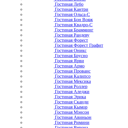
Гостиная Лебо
Гостиная Кантри
Гостиная Ольса-С
Гостиная Бон Вояж
Гостиная Квадро-С
Гостиная Брамминг
Гостиная Рандеву
Гостиная Форест
Гостиная Форест Графит
Гостиная Оникс
Гостиная Брусно
Гостиная Ярви
Гостиная Армо
Гостиная Прованс
Гостиная Калипсо
Гостиная Мексика
Гостиная Роллер
Гостиная Аледжи
Гостиная Эрика
Гостиная Сканди
Гостиная Кымор
Гостиная Мэнсон
Гостиная Авиньон
Гостиная Римини
Гостиная Верона