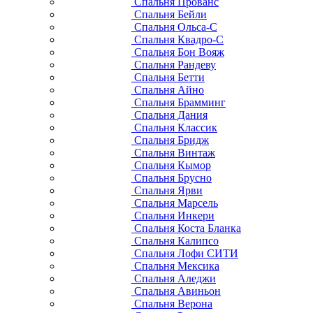
Спальня Прованс
Спальня Бейли
Спальня Ольса-С
Спальня Квадро-С
Спальня Бон Вояж
Спальня Рандеву
Спальня Бетти
Спальня Айно
Спальня Брамминг
Спальня Дания
Спальня Классик
Спальня Бридж
Спальня Винтаж
Спальня Кымор
Спальня Брусно
Спальня Ярви
Спальня Марсель
Спальня Инкери
Спальня Коста Бланка
Спальня Калипсо
Спальня Лофи СИТИ
Спальня Мексика
Спальня Аледжи
Спальня Авиньон
Спальня Верона