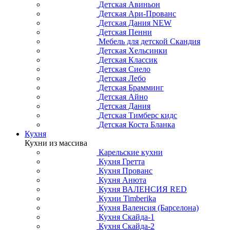
Детская Авиньон
Детская Ари-Прованс
Детская Дания NEW
Детская Пенни
Мебель для детской Скандия
Детская Хельсинки
Детская Классик
Детская Сиело
Детская Лебо
Детская Брамминг
Детская Айно
Детская Дания
Детская Тимберс кидс
Детская Коста Бланка
Кухня
Кухни из массива
Карельские кухни
Кухня Гретта
Кухня Прованс
Кухня Анюта
Кухня ВАЛЕНСИЯ RED
Кухни Timberika
Кухня Валенсия (Барселона)
Кухня Скайда-1
Кухня Скайда-2