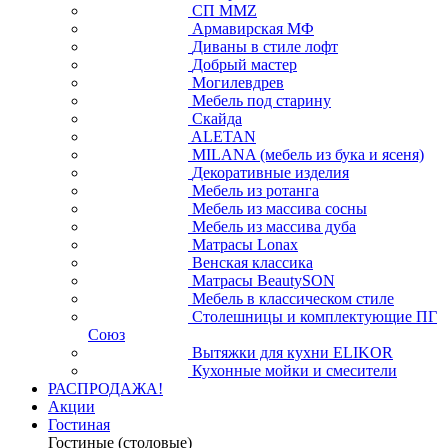
СП ММZ
Армавирская МФ
Диваны в стиле лофт
Добрый мастер
Могилевдрев
Мебель под старину
Скайда
ALETAN
MILANA (мебель из бука и ясеня)
Декоративные изделия
Мебель из ротанга
Мебель из массива сосны
Мебель из массива дуба
Матрасы Lonax
Венская классика
Матрасы BeautySON
Мебель в классическом стиле
Столешницы и комплектующие ПГ
Союз
Вытяжки для кухни ELIKOR
Кухонные мойки и смесители
РАСПРОДАЖА!
Акции
Гостиная
Гостиные (столовые)