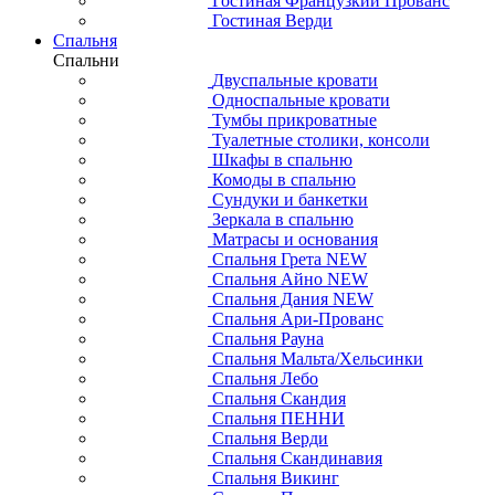
Гостиная Французкий Прованс
Гостиная Верди
Спальня
Спальни
Двуспальные кровати
Односпальные кровати
Тумбы прикроватные
Туалетные столики, консоли
Шкафы в спальню
Комоды в спальню
Сундуки и банкетки
Зеркала в спальню
Матрасы и основания
Спальня Грета NEW
Спальня Айно NEW
Спальня Дания NEW
Спальня Ари-Прованс
Спальня Рауна
Спальня Мальта/Хельсинки
Спальня Лебо
Спальня Скандия
Спальня ПЕННИ
Спальня Верди
Спальня Скандинавия
Спальня Викинг