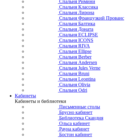
Спальня Римини
Спальня Классика
Спальня Лирона
Спальня Французкий Прованс
Спальня Балтика
Спальня Доната
Спальня ECLIPSE
Спальня ICONS
Спальня RIVA
Спальня Ellipse
Спальня Berber
Спальня Andersen
Спальня Jules Verne
Спальня Bruni
Спальня Leontina
Спальня Olivia
Спальня Odri
Кабинеты
Кабинеты и библиотеки
Письменные столы
Брусно кабинет
Библиотека Скандия
Ольса кабинет
Рауна кабинет
Бостон кабинет