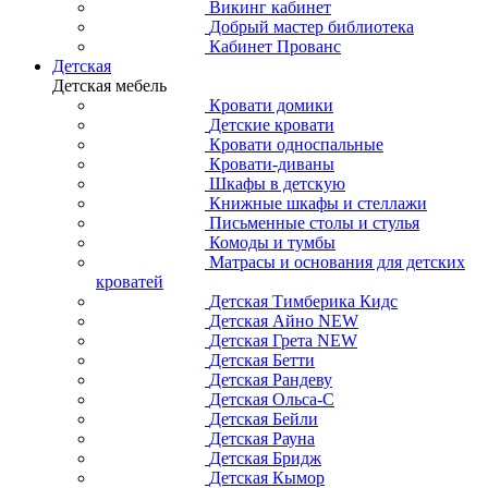
Викинг кабинет
Добрый мастер библиотека
Кабинет Прованс
Детская
Детская мебель
Кровати домики
Детские кровати
Кровати односпальные
Кровати-диваны
Шкафы в детскую
Книжные шкафы и стеллажи
Письменные столы и стулья
Комоды и тумбы
Матрасы и основания для детских
кроватей
Детская Тимберика Кидс
Детская Айно NEW
Детская Грета NEW
Детская Бетти
Детская Рандеву
Детская Ольса-С
Детская Бейли
Детская Рауна
Детская Бридж
Детская Кымор