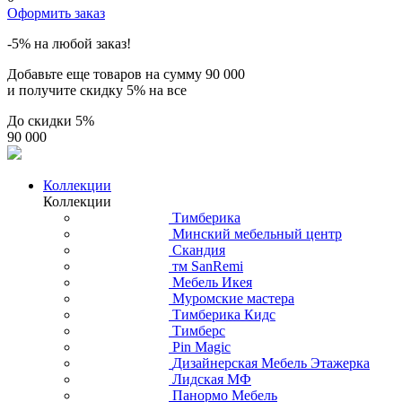
Оформить заказ
-5% на любой заказ!
Добавьте еще товаров на сумму
90 000
и получите скидку
5% на все
До скидки
5%
90 000
Коллекции
Коллекции
Тимберика
Минский мебельный центр
Скандия
тм SanRemi
Мебель Икея
Муромские мастера
Тимберика Кидс
Тимберс
Pin Magic
Дизайнерская Мебель Этажерка
Лидская МФ
Панормо Мебель