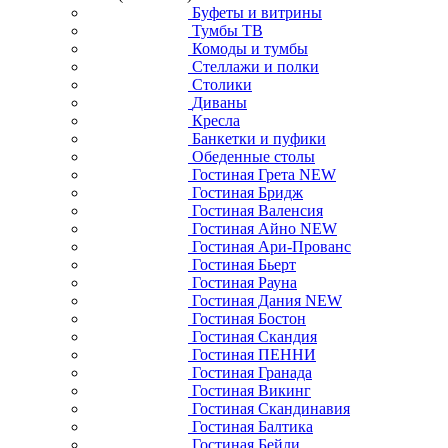
Буфеты и витрины
Тумбы ТВ
Комоды и тумбы
Стеллажи и полки
Столики
Диваны
Кресла
Банкетки и пуфики
Обеденные столы
Гостиная Грета NEW
Гостиная Бридж
Гостиная Валенсия
Гостиная Айно NEW
Гостиная Ари-Прованс
Гостиная Бьерт
Гостиная Рауна
Гостиная Дания NEW
Гостиная Бостон
Гостиная Скандия
Гостиная ПЕННИ
Гостиная Гранада
Гостиная Викинг
Гостиная Скандинавия
Гостиная Балтика
Гостиная Бейли