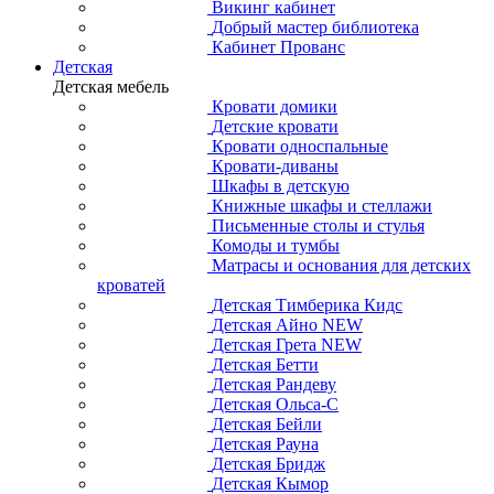
Викинг кабинет
Добрый мастер библиотека
Кабинет Прованс
Детская
Детская мебель
Кровати домики
Детские кровати
Кровати односпальные
Кровати-диваны
Шкафы в детскую
Книжные шкафы и стеллажи
Письменные столы и стулья
Комоды и тумбы
Матрасы и основания для детских
кроватей
Детская Тимберика Кидс
Детская Айно NEW
Детская Грета NEW
Детская Бетти
Детская Рандеву
Детская Ольса-С
Детская Бейли
Детская Рауна
Детская Бридж
Детская Кымор