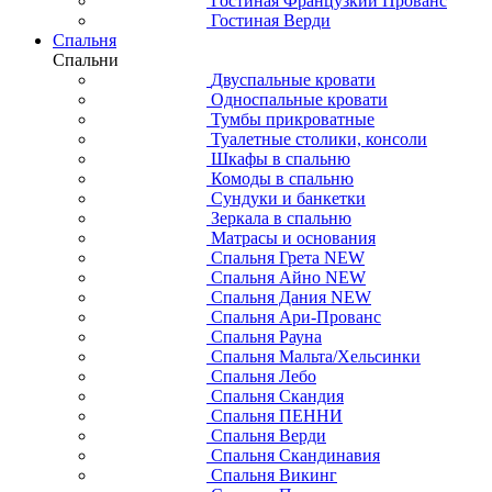
Гостиная Французкий Прованс
Гостиная Верди
Спальня
Спальни
Двуспальные кровати
Односпальные кровати
Тумбы прикроватные
Туалетные столики, консоли
Шкафы в спальню
Комоды в спальню
Сундуки и банкетки
Зеркала в спальню
Матрасы и основания
Спальня Грета NEW
Спальня Айно NEW
Спальня Дания NEW
Спальня Ари-Прованс
Спальня Рауна
Спальня Мальта/Хельсинки
Спальня Лебо
Спальня Скандия
Спальня ПЕННИ
Спальня Верди
Спальня Скандинавия
Спальня Викинг