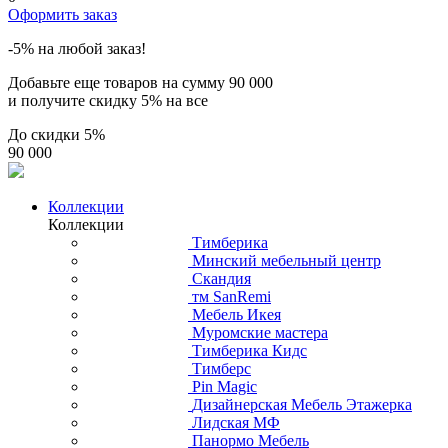
Оформить заказ
-5% на любой заказ!
Добавьте еще товаров на сумму
90 000
и получите скидку
5% на все
До скидки
5%
90 000
Коллекции
Коллекции
Тимберика
Минский мебельный центр
Скандия
тм SanRemi
Мебель Икея
Муромские мастера
Тимберика Кидс
Тимберс
Pin Magic
Дизайнерская Мебель Этажерка
Лидская МФ
Панормо Мебель