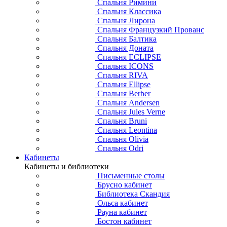
Спальня Римини
Спальня Классика
Спальня Лирона
Спальня Французкий Прованс
Спальня Балтика
Спальня Доната
Спальня ECLIPSE
Спальня ICONS
Спальня RIVA
Спальня Ellipse
Спальня Berber
Спальня Andersen
Спальня Jules Verne
Спальня Bruni
Спальня Leontina
Спальня Olivia
Спальня Odri
Кабинеты
Кабинеты и библиотеки
Письменные столы
Брусно кабинет
Библиотека Скандия
Ольса кабинет
Рауна кабинет
Бостон кабинет