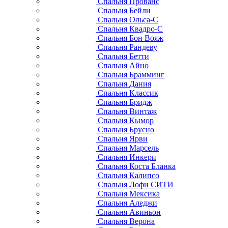
Спальня Прованс
Спальня Бейли
Спальня Ольса-С
Спальня Квадро-С
Спальня Бон Вояж
Спальня Рандеву
Спальня Бетти
Спальня Айно
Спальня Брамминг
Спальня Дания
Спальня Классик
Спальня Бридж
Спальня Винтаж
Спальня Кымор
Спальня Брусно
Спальня Ярви
Спальня Марсель
Спальня Инкери
Спальня Коста Бланка
Спальня Калипсо
Спальня Лофи СИТИ
Спальня Мексика
Спальня Аледжи
Спальня Авиньон
Спальня Верона