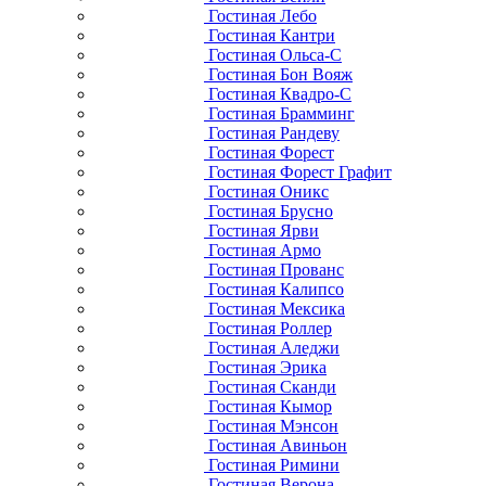
Гостиная Лебо
Гостиная Кантри
Гостиная Ольса-С
Гостиная Бон Вояж
Гостиная Квадро-С
Гостиная Брамминг
Гостиная Рандеву
Гостиная Форест
Гостиная Форест Графит
Гостиная Оникс
Гостиная Брусно
Гостиная Ярви
Гостиная Армо
Гостиная Прованс
Гостиная Калипсо
Гостиная Мексика
Гостиная Роллер
Гостиная Аледжи
Гостиная Эрика
Гостиная Сканди
Гостиная Кымор
Гостиная Мэнсон
Гостиная Авиньон
Гостиная Римини
Гостиная Верона