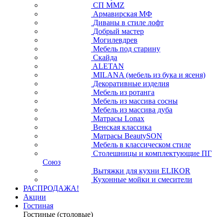
СП ММZ
Армавирская МФ
Диваны в стиле лофт
Добрый мастер
Могилевдрев
Мебель под старину
Скайда
ALETAN
MILANA (мебель из бука и ясеня)
Декоративные изделия
Мебель из ротанга
Мебель из массива сосны
Мебель из массива дуба
Матрасы Lonax
Венская классика
Матрасы BeautySON
Мебель в классическом стиле
Столешницы и комплектующие ПГ
Союз
Вытяжки для кухни ELIKOR
Кухонные мойки и смесители
РАСПРОДАЖА!
Акции
Гостиная
Гостиные (столовые)