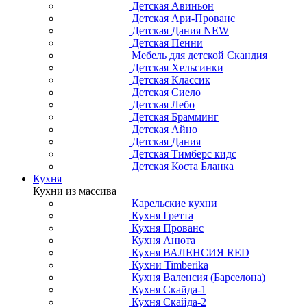
Детская Авиньон
Детская Ари-Прованс
Детская Дания NEW
Детская Пенни
Мебель для детской Скандия
Детская Хельсинки
Детская Классик
Детская Сиело
Детская Лебо
Детская Брамминг
Детская Айно
Детская Дания
Детская Тимберс кидс
Детская Коста Бланка
Кухня
Кухни из массива
Карельские кухни
Кухня Гретта
Кухня Прованс
Кухня Анюта
Кухня ВАЛЕНСИЯ RED
Кухни Timberika
Кухня Валенсия (Барселона)
Кухня Скайда-1
Кухня Скайда-2