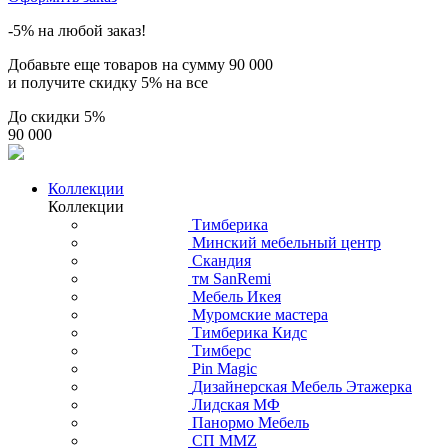
-5% на любой заказ!
Добавьте еще товаров на сумму
90 000
и получите скидку
5% на все
До скидки
5%
90 000
Коллекции
Коллекции
Тимберика
Минский мебельный центр
Скандия
тм SanRemi
Мебель Икея
Муромские мастера
Тимберика Кидс
Тимберс
Pin Magic
Дизайнерская Мебель Этажерка
Лидская МФ
Панормо Мебель
СП ММZ