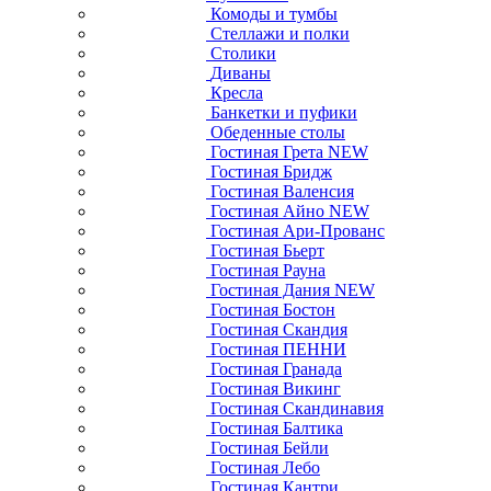
Комоды и тумбы
Стеллажи и полки
Столики
Диваны
Кресла
Банкетки и пуфики
Обеденные столы
Гостиная Грета NEW
Гостиная Бридж
Гостиная Валенсия
Гостиная Айно NEW
Гостиная Ари-Прованс
Гостиная Бьерт
Гостиная Рауна
Гостиная Дания NEW
Гостиная Бостон
Гостиная Скандия
Гостиная ПЕННИ
Гостиная Гранада
Гостиная Викинг
Гостиная Скандинавия
Гостиная Балтика
Гостиная Бейли
Гостиная Лебо
Гостиная Кантри