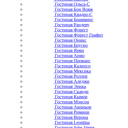
Гостиная Ольса-С
Гостиная Бон Вояж
Гостиная Квадро-С
Гостиная Брамминг
Гостиная Рандеву
Гостиная Форест
Гостиная Форест Графит
Гостиная Оникс
Гостиная Брусно
Гостиная Ярви
Гостиная Армо
Гостиная Прованс
Гостиная Калипсо
Гостиная Мексика
Гостиная Роллер
Гостиная Аледжи
Гостиная Эрика
Гостиная Сканди
Гостиная Кымор
Гостиная Мэнсон
Гостиная Авиньон
Гостиная Римини
Гостиная Верона
Гостиная Leontina
Гостиная Jules Verne