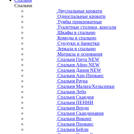
Спальня
Спальни
Двуспальные кровати
Односпальные кровати
Тумбы прикроватные
Туалетные столики, консоли
Шкафы в спальню
Комоды в спальню
Сундуки и банкетки
Зеркала в спальню
Матрасы и основания
Спальня Грета NEW
Спальня Айно NEW
Спальня Дания NEW
Спальня Ари-Прованс
Спальня Рауна
Спальня Мальта/Хельсинки
Спальня Лебо
Спальня Скандия
Спальня ПЕННИ
Спальня Верди
Спальня Скандинавия
Спальня Викинг
Спальня Прованс
Спальня Бейли