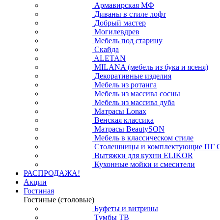
Армавирская МФ
Диваны в стиле лофт
Добрый мастер
Могилевдрев
Мебель под старину
Скайда
ALETAN
MILANA (мебель из бука и ясеня)
Декоративные изделия
Мебель из ротанга
Мебель из массива сосны
Мебель из массива дуба
Матрасы Lonax
Венская классика
Матрасы BeautySON
Мебель в классическом стиле
Столешницы и комплектующие ПГ 
Вытяжки для кухни ELIKOR
Кухонные мойки и смесители
РАСПРОДАЖА!
Акции
Гостиная
Гостиные (столовые)
Буфеты и витрины
Тумбы ТВ