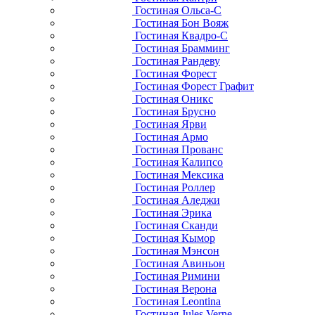
Гостиная Ольса-С
Гостиная Бон Вояж
Гостиная Квадро-С
Гостиная Брамминг
Гостиная Рандеву
Гостиная Форест
Гостиная Форест Графит
Гостиная Оникс
Гостиная Брусно
Гостиная Ярви
Гостиная Армо
Гостиная Прованс
Гостиная Калипсо
Гостиная Мексика
Гостиная Роллер
Гостиная Аледжи
Гостиная Эрика
Гостиная Сканди
Гостиная Кымор
Гостиная Мэнсон
Гостиная Авиньон
Гостиная Римини
Гостиная Верона
Гостиная Leontina
Гостиная Jules Verne