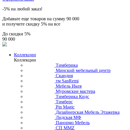
-5% на любой заказ!
Добавьте еще товаров на сумму
90 000
и получите скидку
5% на все
До скидки
5%
90 000
Коллекции
Коллекции
Тимберика
Минский мебельный центр
Скандия
тм SanRemi
Мебель Икея
Муромские мастера
Тимберика Кидс
Тимберс
Pin Magic
Дизайнерская Мебель Этажерка
Лидская МФ
Панормо Мебель
СП ММZ