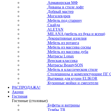
Армавирская МФ
Диваны в стиле лофт
Добрый мастер
Могилевдрев
Мебель под старину
Скайда
ALETAN
MILANA (мебель из бука и ясеня)
Декоративные изделия
Мебель из ротанга
Мебель из массива сосны
Мебель из массива дуба
Матрасы Lonax
Венская классика
Матрасы BeautySON
Мебель в классическом стиле
Столешницы и комплектующие ПГ 
Вытяжки для кухни ELIKOR
Кухонные мойки и смесители
РАСПРОДАЖА!
Акции
Гостиная
Гостиные (столовые)
Буфеты и витрины
Тумбы ТВ