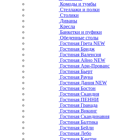
Комоды и тумбы
Стеллажи и полки
Столики
Диваны
Кресла
Банкетки и пуфики
Обеденные столы
Гостиная Грета NEW
Гостиная Бридж
Гостиная Валенсия
Гостиная Айно NEW
Гостиная Ари-Прованс
Гостиная Бьерт
Гостиная Рауна
Гостиная Дания NEW
Гостиная Бостон
Гостиная Скандия
Гостиная ПЕННИ
Гостиная Гранада
Гостиная Викинг
Гостиная Скандинавия
Гостиная Балтика
Гостиная Бейли
Гостиная Лебо
Гостиная Кантри