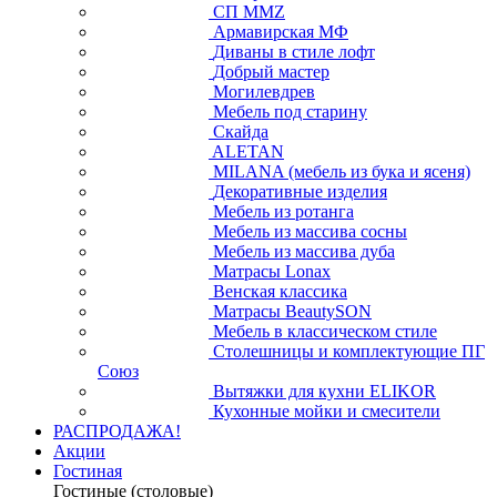
СП ММZ
Армавирская МФ
Диваны в стиле лофт
Добрый мастер
Могилевдрев
Мебель под старину
Скайда
ALETAN
MILANA (мебель из бука и ясеня)
Декоративные изделия
Мебель из ротанга
Мебель из массива сосны
Мебель из массива дуба
Матрасы Lonax
Венская классика
Матрасы BeautySON
Мебель в классическом стиле
Столешницы и комплектующие ПГ
Союз
Вытяжки для кухни ELIKOR
Кухонные мойки и смесители
РАСПРОДАЖА!
Акции
Гостиная
Гостиные (столовые)