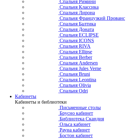
Спальня Римини
Спальня Классика
Спальня Лирона
Спальня Французкий Прованс
Спальня Балтика
Спальня Доната
Спальня ECLIPSE
Спальня ICONS
Спальня RIVA
Спальня Ellipse
Спальня Berber
Спальня Andersen
Спальня Jules Verne
Спальня Bruni
Спальня Leontina
Спальня Olivia
Спальня Odri
Кабинеты
Кабинеты и библиотеки
Письменные столы
Брусно кабинет
Библиотека Скандия
Ольса кабинет
Рауна кабинет
Бостон кабинет