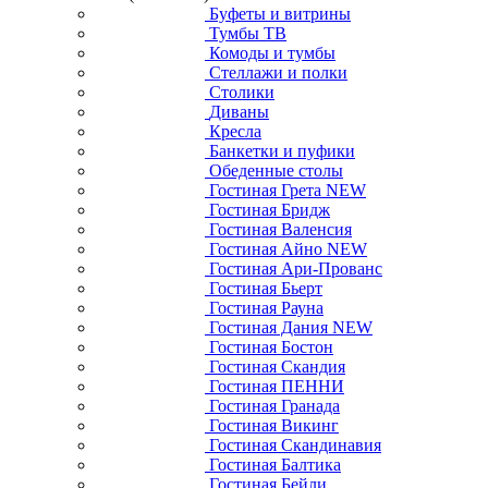
Буфеты и витрины
Тумбы ТВ
Комоды и тумбы
Стеллажи и полки
Столики
Диваны
Кресла
Банкетки и пуфики
Обеденные столы
Гостиная Грета NEW
Гостиная Бридж
Гостиная Валенсия
Гостиная Айно NEW
Гостиная Ари-Прованс
Гостиная Бьерт
Гостиная Рауна
Гостиная Дания NEW
Гостиная Бостон
Гостиная Скандия
Гостиная ПЕННИ
Гостиная Гранада
Гостиная Викинг
Гостиная Скандинавия
Гостиная Балтика
Гостиная Бейли