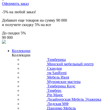
Оформить заказ
-5% на любой заказ!
Добавьте еще товаров на сумму
90 000
и получите скидку
5% на все
До скидки
5%
90 000
Коллекции
Коллекции
Тимберика
Минский мебельный центр
Скандия
тм SanRemi
Мебель Икея
Муромские мастера
Тимберика Кидс
Тимберс
Pin Magic
Дизайнерская Мебель Этажерка
Лидская МФ
Панормо Мебель