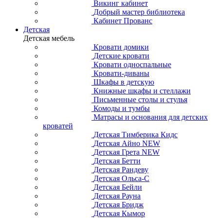
Викинг кабинет
Добрый мастер библиотека
Кабинет Прованс
Детская
Детская мебель
Кровати домики
Детские кровати
Кровати односпальные
Кровати-диваны
Шкафы в детскую
Книжные шкафы и стеллажи
Письменные столы и стулья
Комоды и тумбы
Матрасы и основания для детских
кроватей
Детская Тимберика Кидс
Детская Айно NEW
Детская Грета NEW
Детская Бетти
Детская Рандеву
Детская Ольса-С
Детская Бейли
Детская Рауна
Детская Бридж
Детская Кымор