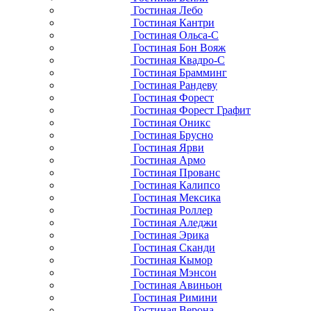
Гостиная Лебо
Гостиная Кантри
Гостиная Ольса-С
Гостиная Бон Вояж
Гостиная Квадро-С
Гостиная Брамминг
Гостиная Рандеву
Гостиная Форест
Гостиная Форест Графит
Гостиная Оникс
Гостиная Брусно
Гостиная Ярви
Гостиная Армо
Гостиная Прованс
Гостиная Калипсо
Гостиная Мексика
Гостиная Роллер
Гостиная Аледжи
Гостиная Эрика
Гостиная Сканди
Гостиная Кымор
Гостиная Мэнсон
Гостиная Авиньон
Гостиная Римини
Гостиная Верона