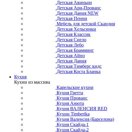
Детская Авиньон
Детская Ари-Прованс
Детская Дания NEW
Детская Пенни
Мебель для детской Скандия
Детская Хельсинки
Детская Классик
Детская Сиело
Детская Лебо
Детская Брамминг
Детская Айно
Детская Дания
Детская Тимберс кидс
Детская Коста Бланка
Кухня
Кухни из массива
Карельские кухни
Кухня Гретта
Кухня Прованс
Кухня Анюта
Кухня ВАЛЕНСИЯ RED
Кухни Timberika
Кухня Валенсия (Барселона)
Кухня Скайда-1
Кухня Скайда-2