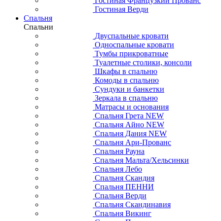
Гостиная Французкий Прованс
Гостиная Верди
Спальня
Спальни
Двуспальные кровати
Односпальные кровати
Тумбы прикроватные
Туалетные столики, консоли
Шкафы в спальню
Комоды в спальню
Сундуки и банкетки
Зеркала в спальню
Матрасы и основания
Спальня Грета NEW
Спальня Айно NEW
Спальня Дания NEW
Спальня Ари-Прованс
Спальня Рауна
Спальня Мальта/Хельсинки
Спальня Лебо
Спальня Скандия
Спальня ПЕННИ
Спальня Верди
Спальня Скандинавия
Спальня Викинг