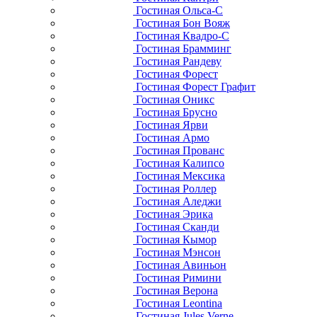
Гостиная Ольса-С
Гостиная Бон Вояж
Гостиная Квадро-С
Гостиная Брамминг
Гостиная Рандеву
Гостиная Форест
Гостиная Форест Графит
Гостиная Оникс
Гостиная Брусно
Гостиная Ярви
Гостиная Армо
Гостиная Прованс
Гостиная Калипсо
Гостиная Мексика
Гостиная Роллер
Гостиная Аледжи
Гостиная Эрика
Гостиная Сканди
Гостиная Кымор
Гостиная Мэнсон
Гостиная Авиньон
Гостиная Римини
Гостиная Верона
Гостиная Leontina
Гостиная Jules Verne