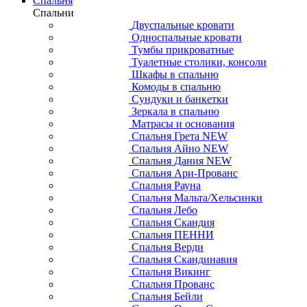
Спальня
Спальни
Двуспальные кровати
Односпальные кровати
Тумбы прикроватные
Туалетные столики, консоли
Шкафы в спальню
Комоды в спальню
Сундуки и банкетки
Зеркала в спальню
Матрасы и основания
Спальня Грета NEW
Спальня Айно NEW
Спальня Дания NEW
Спальня Ари-Прованс
Спальня Рауна
Спальня Мальта/Хельсинки
Спальня Лебо
Спальня Скандия
Спальня ПЕННИ
Спальня Верди
Спальня Скандинавия
Спальня Викинг
Спальня Прованс
Спальня Бейли