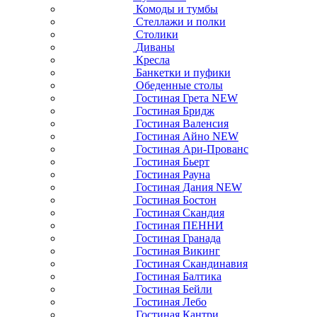
Комоды и тумбы
Стеллажи и полки
Столики
Диваны
Кресла
Банкетки и пуфики
Обеденные столы
Гостиная Грета NEW
Гостиная Бридж
Гостиная Валенсия
Гостиная Айно NEW
Гостиная Ари-Прованс
Гостиная Бьерт
Гостиная Рауна
Гостиная Дания NEW
Гостиная Бостон
Гостиная Скандия
Гостиная ПЕННИ
Гостиная Гранада
Гостиная Викинг
Гостиная Скандинавия
Гостиная Балтика
Гостиная Бейли
Гостиная Лебо
Гостиная Кантри