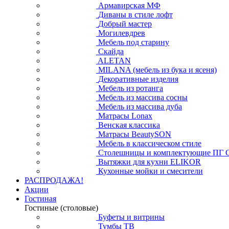
Армавирская МФ
Диваны в стиле лофт
Добрый мастер
Могилевдрев
Мебель под старину
Скайда
ALETAN
MILANA (мебель из бука и ясеня)
Декоративные изделия
Мебель из ротанга
Мебель из массива сосны
Мебель из массива дуба
Матрасы Lonax
Венская классика
Матрасы BeautySON
Мебель в классическом стиле
Столешницы и комплектующие ПГ 
Вытяжки для кухни ELIKOR
Кухонные мойки и смесители
РАСПРОДАЖА!
Акции
Гостиная
Гостиные (столовые)
Буфеты и витрины
Тумбы ТВ