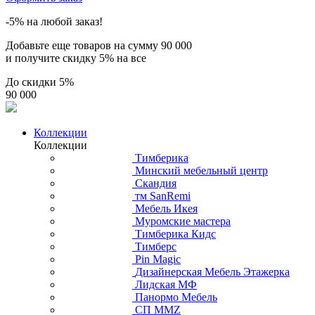
-5% на любой заказ!
Добавьте еще товаров на сумму
90 000
и получите скидку
5% на все
До скидки
5%
90 000
Коллекции
Коллекции
Тимберика
Минский мебельный центр
Скандия
тм SanRemi
Мебель Икея
Муромские мастера
Тимберика Кидс
Тимберс
Pin Magic
Дизайнерская Мебель Этажерка
Лидская МФ
Панормо Мебель
СП ММZ